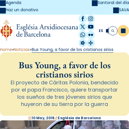
Agenda
Santoral del día
SAVA
Haz un donativo
Facebook
Instagram
X / Twitter
YouTube
ES
Me
Buscar
WhatsApp
Flickr
Radio Estel
Catalunya Cristi
Home
Noticias
Bus Young, a favor de los cristianos sirios
Bus Young, a favor de los
cristianos sirios
El proyecto de Cáritas Polonia, bendecido
por el papa Francisco, quiere transportar
los sueños de tres jóvenes sirios que
huyeron de su tierra por la guerra
10 May, 2018
Església de Barcelona