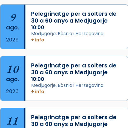
col·laboradors, a la Catedral de Barcelona.
L’arquebisbe de Barcelona, el cardenal Joan
9
Pelegrinatge per a solters de
Josep Omella, ha presidit la missa i l’ha
30 a 60 anys a Medjugorje
concelebrat el bisbe auxiliar de Barcelona,
ago.
10:00
Mons. David Abadías.
Medjugorje, Bòsnia i Herzegovina
2026
+ info
📸 Dr. G. Simón
Foto
View on Facebook
·
Share
10
Pelegrinatge per a solters de
30 a 60 anys a Medjugorje
Arquebisbat de Barcelona
ago.
10:00
2 weeks ago
Medjugorje, Bòsnia i Herzegovina
2026
Memòria de les santes Juliana i
+ info
Semproniana, verges i màrtirs.
Acompanyant la història de sant Cugat, a
partir de l’Edat Mitjana sorgeix la tradició
11
Pelegrinatge per a solters de
que les santes Juliana (“relatiu a Júlia”) i
30 a 60 anys a Medjugorje