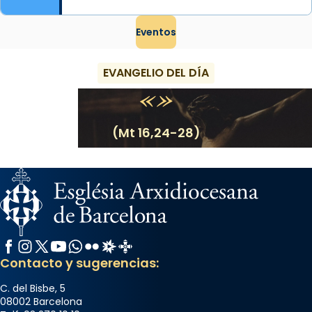
Eventos
EVANGELIO DEL DÍA
(Mt 16,24-28)
Facebook
Instagram
X / Twitter
YouTube
WhatsApp
Flickr
Radio Estel
Catalunya Cristiana
Contacto y sugerencias:
C. del Bisbe, 5
08002 Barcelona