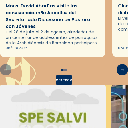
Mons. David Abadías visita las
Cinc
convivencias «Be Apostle» del
disf
El v
Secretariado Diocesano de Pastoral
desc
con Jóvenes
comp
Del 28 de julio al 2 de agosto, alrededor de
ocas
un centenar de adolescentes de parroquias
histo
de la Archidiócesis de Barcelona participaron
sobr
en las convivencias Be Apostle, organizadas
06/08/2026
05/0
por el Secretariado Diocesano…
Ver todo