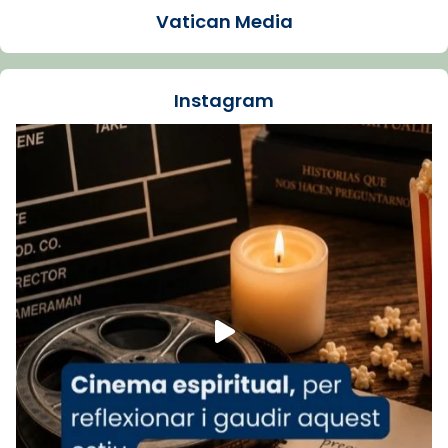
Vatican Media
La Carmina va patir depressió. Fa gairebé
dos mesos, a l'Estadi Lluís Companys, la
jove va fer arribar el seu testimoni al papa
Instagram
Lleó XIV.
Recupera l'entrevista comp
Vatican
tican News 👇
News
www.vaticannews.va/es/iglesia/news/2026-
07/carmina-historia-depresion-papa-viaje-
espana-testimoni...
Foto
View on Facebook
·
Share
Arquebisbat de Barcelona
1 week ago
«Avui les santes Juliana i Semproniana ens