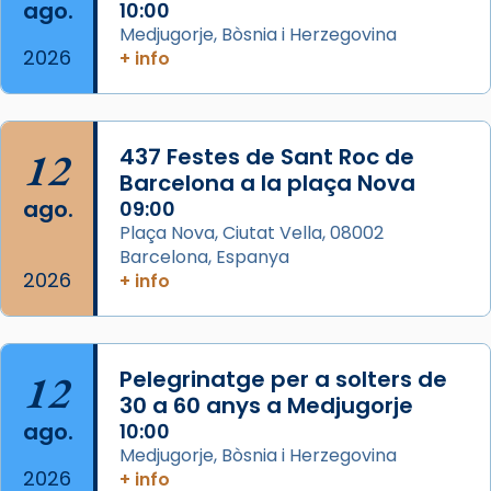
Semproniana (“relatiu a Semprònia =
ago.
10:00
eterna”) són deixebles seves. I l’any 1667, el
Medjugorje, Bòsnia i Herzegovina
2026
+ info
frare Joan Gaspar Roig, afirma en una obra
que les santes són filles de l’antiga Iluro.
Mataró en reivindicarà les relíq
...
Ver más
12
437 Festes de Sant Roc de
Foto
Barcelona a la plaça Nova
ago.
09:00
View on Facebook
·
Share
Plaça Nova, Ciutat Vella, 08002
Barcelona, Espanya
2026
+ info
12
Pelegrinatge per a solters de
30 a 60 anys a Medjugorje
ago.
10:00
Medjugorje, Bòsnia i Herzegovina
2026
+ info