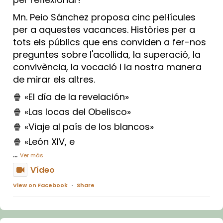
Mn. Peio Sánchez proposa cinc pel·lícules
per a aquestes vacances. Històries per a
tots els públics que ens conviden a fer-nos
preguntes sobre l'acollida, la superació, la
convivència, la vocació i la nostra manera
de mirar els altres.
🍿 «El día de la revelación»
🍿 «Las locas del Obelisco»
🍿 «Viaje al país de los blancos»
🍿 «León XIV, e
...
Ver más
Vídeo
View on Facebook
·
Share
Arquebisbat de Barcelona
1 week ago