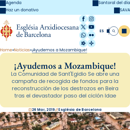
Agenda
Santoral del día
SAVA
Haz un donativo
Facebook
Instagram
X / Twitter
YouTube
ES
Me
Buscar
WhatsApp
Flickr
Radio Estel
Catalunya Cristi
Home
Noticias
¡Ayudemos a Mozambique!
¡Ayudemos a Mozambique!
La Comunidad de Sant'Egidio Se abre una
campaña de recogida de fondos para la
reconstrucción de los destrozos en Beira
tras el devastador paso del ciclón Idae
26 Mar, 2019
Església de Barcelona