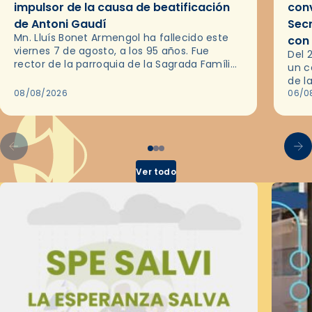
impulsor de la causa de beatificación
conv
de Antoni Gaudí
Sec
Mn. Lluís Bonet Armengol ha fallecido este
con
viernes 7 de agosto, a los 95 años. Fue
Del 
rector de la parroquia de la Sagrada Família
un c
de Barcelona durante 25 años, entre 1993 y…
de l
08/08/2026
en l
06/0
por 
Ver todo