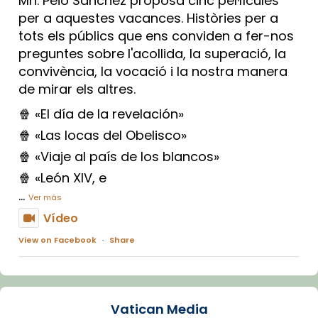
Mn. Peio Sánchez proposa cinc pel·lícules
per a aquestes vacances. Històries per a
tots els públics que ens conviden a fer-nos
preguntes sobre l'acollida, la superació, la
convivència, la vocació i la nostra manera
de mirar els altres.
🍿 «El día de la revelación»
🍿 «Las locas del Obelisco»
🍿 «Viaje al país de los blancos»
🍿 «León XIV, e
...
Ver más
Vídeo
View on Facebook
·
Share
Arquebisbat de Barcelona
2 weeks ago
Vatican Media