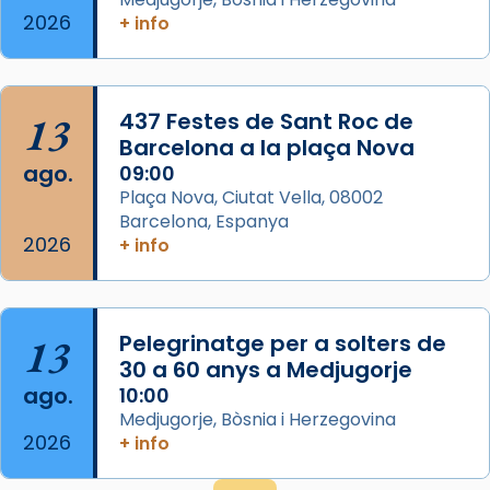
2026
frare Joan Gaspar Roig, afirma en una obra
+ info
que les santes són filles de l’antiga Iluro.
Mataró en reivindicarà les relíq
...
Ver más
13
437 Festes de Sant Roc de
Foto
Barcelona a la plaça Nova
ago.
09:00
View on Facebook
·
Share
Plaça Nova, Ciutat Vella, 08002
Barcelona, Espanya
2026
+ info
13
Pelegrinatge per a solters de
30 a 60 anys a Medjugorje
ago.
10:00
Medjugorje, Bòsnia i Herzegovina
2026
+ info