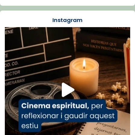
La Carmina va patir depressió. Fa gairebé
dos mesos, a l'Estadi Lluís Companys, la
jove va fer arribar el seu testimoni al papa
Instagram
Lleó XIV.
Recupera l'entrevista comp
Vatican
tican News 👇
News
www.vaticannews.va/es/iglesia/news/2026-
07/carmina-historia-depresion-papa-viaje-
espana-testimoni...
Foto
View on Facebook
·
Share
Arquebisbat de Barcelona
2 weeks ago
«Avui les santes Juliana i Semproniana ens
ajuden a alçar la mirada»