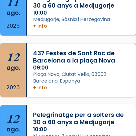
11
L’arquebisbe de Barcelona, el cardenal Joan
30 a 60 anys a Medjugorje
Josep Omella, ha presidit la missa i l’ha
ago.
10:00
concelebrat el bisbe auxiliar de Barcelona,
Medjugorje, Bòsnia i Herzegovina
Mons. David Abadías.
2026
+ info
📸 Dr. G. Simón
Foto
12
437 Festes de Sant Roc de
View on Facebook
·
Share
Barcelona a la plaça Nova
ago.
09:00
Arquebisbat de Barcelona
Plaça Nova, Ciutat Vella, 08002
2 weeks ago
Barcelona, Espanya
Memòria de les santes Juliana i
2026
+ info
Semproniana, verges i màrtirs.
Acompanyant la història de sant Cugat, a
partir de l’Edat Mitjana sorgeix la tradició
12
Pelegrinatge per a solters de
que les santes Juliana (“relatiu a Júlia”) i
30 a 60 anys a Medjugorje
Semproniana (“relatiu a Semprònia =
ago.
10:00
eterna”) són deixebles seves. I l’any 1667, el
Medjugorje, Bòsnia i Herzegovina