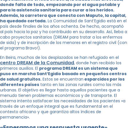
donde falta de todo, empezando por el agua potable y
para la asistencia sanitaria para curar a los heridos.
Además, la carretera que conecta con Maputo, la capital,
ha quedado cortada.
La Comunidad de Sant’Egidio está en el
país desde finales de los años ochenta. De hecho, acompañó
al país hacia la paz y ha contribuido en su desarrollo. Así, lleba a
cabo proyectos sanitarios (DREAM para tratar a los enfermos
de sida) y de inscripción de los menores en el registro civil (con
el programa Bravo!).
En Beira, muchos de los desplazados se han refugiado en el
centro DREAM de la Comunidad
, donde han recibido los
primeros auxilios. El
programa DREAM es un sistema que
puso en marcha Sant’Egidio basado en pequeños centros
de salud gratuitos.
Estos se encuentran
esparcidos por los
diferentes países
tanto en las zonas rurales como las más
urbanas. El objetivo es llegar hasta aquellos pacientes que a
menudo tienen problemas económicos y de transporte. El
sistema intenta satisfacer las necesidades de los pacientes «a
través de un enfoque integral que es fundamental en el
contexto africano y que garantiza altos índices de
permanencia».
«Esperamos una respuesta urgente»