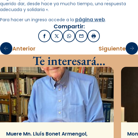
querido dar, desde hace ya mucho tiempo, una respuesta
adecuada y solidaria «.
página web
Para hacer un ingreso accede a la
.
Compartir:
Facebook
X / Twitter
WhatsApp
Email
Imprimir
Anterior
Siguiente
Te interesará…
Muere Mn. Lluís Bonet Armengol,
Mons