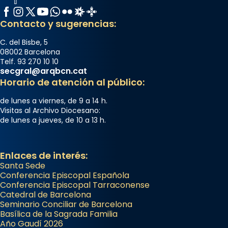
Facebook
Instagram
X / Twitter
YouTube
WhatsApp
Flickr
Radio Estel
Catalunya Cristiana
Contacto y sugerencias:
C. del Bisbe, 5
08002 Barcelona
Telf. 93 270 10 10
secgral@arqbcn.cat
Horario de atención al público:
de lunes a viernes, de 9 a 14 h.
Visitas al Archivo Diocesano:
de lunes a jueves, de 10 a 13 h.
Enlaces de interés:
Santa Sede
Conferencia Episcopal Española
Conferencia Episcopal Tarraconense
Catedral de Barcelona
Seminario Conciliar de Barcelona
Basílica de la Sagrada Familia
Año Gaudí 2026