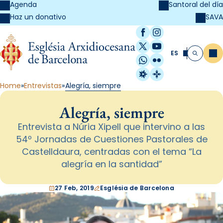
Agenda
Santoral del día
SAVA
Haz un donativo
Facebook
Instagram
X / Twitter
YouTube
ES
Me
Buscar
WhatsApp
Flickr
Radio Estel
Catalunya Cristi
Home
Entrevistas
Alegría, siempre
Alegría, siempre
Entrevista a Núria Xipell que intervino a las
54º Jornadas de Cuestiones Pastorales de
Castelldaura, centradas con el tema “La
alegría en la santidad”
27 Feb, 2019
Església de Barcelona