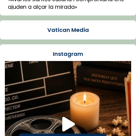
ajuden a alçar la mirada»
Mons. Sergi Gordo, bisbe de Tortosa, ha
presidit aquest 27 de juliol la missa de Les
Vatican Media
Santes de Mataró.
🔗
tinyurl.com/cvu5jmbk
📸 J. Merino
Instagram
Foto
View on Facebook
·
Share
Arquebisbat de Barcelona
is at Catedral
de Barcelona.
1 week ago
Aquest dilluns, 27 de juliol, ha tingut lloc la
missa d’acció de gràcies en agraïment al
comitè organitzador de la visita apostòlica
del Sant Pare Lleó XIV a Barcelona, i als