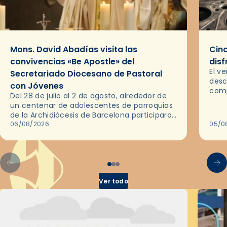
Mons. David Abadías visita las
Cinc
convivencias «Be Apostle» del
disf
El v
Secretariado Diocesano de Pastoral
desc
con Jóvenes
comp
Del 28 de julio al 2 de agosto, alrededor de
ocas
un centenar de adolescentes de parroquias
histo
de la Archidiócesis de Barcelona participaron
sobr
en las convivencias Be Apostle, organizadas
06/08/2026
05/0
por el Secretariado Diocesano…
Ver todo