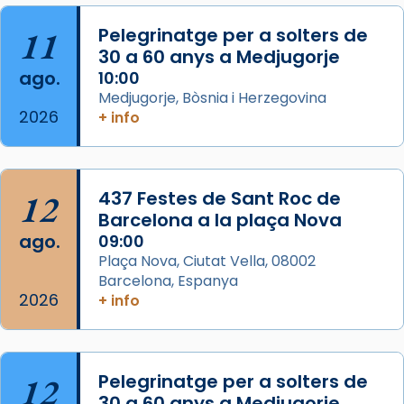
Herodes Agripa (vers l'any 44).
11
Pelegrinatge per a solters de
Patró de Galícia, després de les invasions
30 a 60 anys a Medjugorje
musulmanes fou venerat com a patró dels
ago.
10:00
Regnes castellans i més tard de tota
Medjugorje, Bòsnia i Herzegovina
Espanya.
2026
+ info
El seu sepulcre a Compostela fou un g
...
Ver más
Foto
12
437 Festes de Sant Roc de
Barcelona a la plaça Nova
View on Facebook
·
Share
ago.
09:00
Plaça Nova, Ciutat Vella, 08002
Barcelona, Espanya
2026
+ info
12
Pelegrinatge per a solters de
30 a 60 anys a Medjugorje