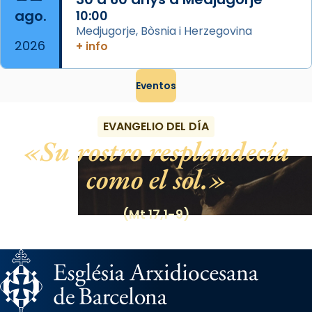
ago.
10:00
Medjugorje, Bòsnia i Herzegovina
2026
+ info
Eventos
EVANGELIO DEL DÍA
Su rostro resplandecía
como el sol.
(Mt 17,1-9)