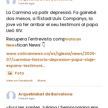
1 week ago
La Carmina va patir depressió. Fa gairebé
dos mesos, a l'Estadi Lluís Companys, la
jove va fer arribar el seu testimoni al papa
Lleó XIV.
Recupera l'entrevista comp
Vatican
tican News 👇
News
www.vaticannews.va/es/iglesia/news/2026-
07/carmina-historia-depresion-papa-viaje-
espana-testimoni...
Foto
View on Facebook
·
Share
Arquebisbat de Barcelona
1 week ago
«Avui les santes Juliana i Semproniana ens