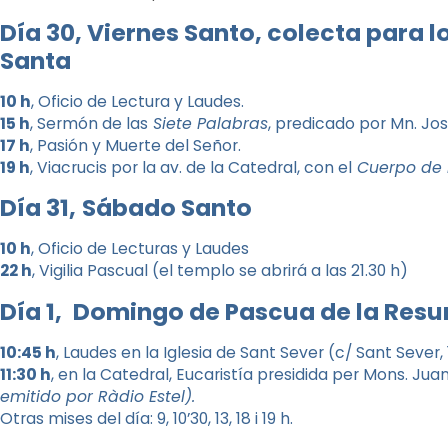
Día 30, Viernes Santo, c
olecta para l
Santa
10 h
, Oficio de Lectura y Laudes.
15 h
, Sermón de las
Siete Palabras
, predicado por Mn. Jo
17 h
, Pasión y Muerte del Señor.
1
9
h
, Viacrucis por la av. de la Catedral, con el
Cuerpo de P
Día 31,
Sábado Santo
10 h
, Oficio de Lecturas y Laudes
22 h
, Vigilia Pascual (el templo se abrirá a las 21.30 h)
Día 1,
Domingo de Pascua de la Resur
10:45 h
, Laudes en la Iglesia de Sant Sever (c/ Sant Sever, 
11:30 h
, en la Catedral, Eucaristía presidida per Mons. J
emitido por Ràdio Estel).
Otras mises del día: 9, 10’30, 13, 18 i 19 h.