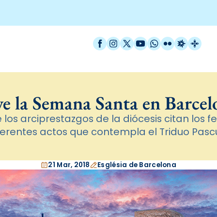
Facebook
Instagram
X / Twitter
YouTube
WhatsApp
Flickr
Radio Est
Catal
ve la Semana Santa en Barcel
os arciprestazgos de la diócesis citan los fe
ferentes actos que contempla el Triduo Pasc
21 Mar, 2018
Església de Barcelona