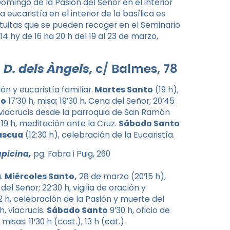
Domingo de la Pasión del Señor en el interior
a eucaristía en el interior de la basílica es
atuitas que se pueden recoger en el Seminario
14 hy de 16 ha 20 h del 19 al 23 de marzo,
 D. dels Àngels,
c/ Balmes, 78
ón y eucaristía familiar.
Martes Santo
(19 h),
to
17’30 h, misa; 19’30 h, Cena del Señor; 20’45
h, viacrucis desde la parroquia de San Ramón
 19 h, meditación ante la Cruz.
Sábado Santo
ascua
(12:30 h), celebración de la Eucaristía.
lapicina,
pg. Fabra i Puig, 260
a.
Miércoles Santo,
28 de marzo (20’15 h),
del Señor; 22’30 h, vigilia de oración y
 12 h, celebración de la Pasión y muerte del
h, viacrucis.
Sábado Santo
9’30 h, oficio de
misas: 11’30 h (cast.), 13 h (cat.).