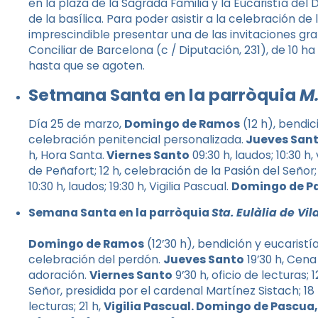
en la plaza de la Sagrada Familia y la Eucaristía del 
de la basílica. Para poder asistir a la celebración de l
imprescindible presentar una de las invitaciones gr
Conciliar de Barcelona (c / Diputación, 231), de 10 ha 
hasta que se agoten.
Setmana Santa en la parròquia
M.
Día 25 de marzo,
Domingo de Ramos
(12 h), bendici
celebración penitencial personalizada.
Jueves San
h, Hora Santa.
Viernes Santo
09:30 h, laudos; 10:30 
de Peñafort; 12 h, celebración de la Pasión del Señor;
10:30 h, laudos; 19:30 h, Vigilia Pascual.
Domingo de P
Semana Santa en la parròquia
Sta. Eulàlia de Vi
Domingo de Ramos
(12’30 h), bendición y eucaristí
celebración del perdón.
Jueves Santo
19’30 h, Cena 
adoración.
Viernes Santo
9’30 h, oficio de lecturas;
Señor, presidida por el cardenal Martínez Sistach; 18 
lecturas; 21 h,
Vigilia Pascual. Domingo de Pascua,