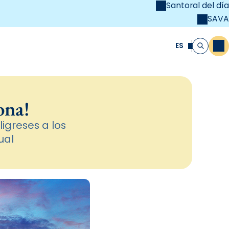
Santoral del día
SAVA
el
unya Cristiana
ES
M
Buscar
ona!
ligreses a los
ual