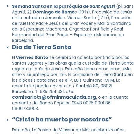
Semana Santa en la parròquia de
Sant Agustí
(pl. Sant
Agustí, 2)
Domingo de Ramo
s (10 h), Procesión de Jesús
en la entrada a Jerusalén. Viernes Santo (17 h), Procesión
de Nuestro Padre Jesús del Gran Poder y María Santísima
de la Esperanza Macarena. Organiza: Pontificia y Real
Hermandad del Gran Poder – Esperanza Macarena de
Barcelona.
Día de Tierra Santa
El
Viernes Santo
se celebra la colecta pontificia por los
Santos Lugares y las obras que la custodia de Tierra Santa
regenta el país de Jesús. Este año tiene como lema: «Me
amó y se entregó por mí». El comisario de Tierra Santa en
las diócesis catalanas es el P. Luis Quintana, OFM. La
colecta se puede enviar a: c / Santaló 80, 08021
Barcelona. T. 635 264 331, c/e:
comisariots@ofminmaculada.org
, o en la cuenta
corriente del Banco Popular: ES48 0075 0001 86
0606733003.
“Cristo ha muerto por nosotros”
Este año, La Pasión de Vilassar de Mar celebra 25 años.