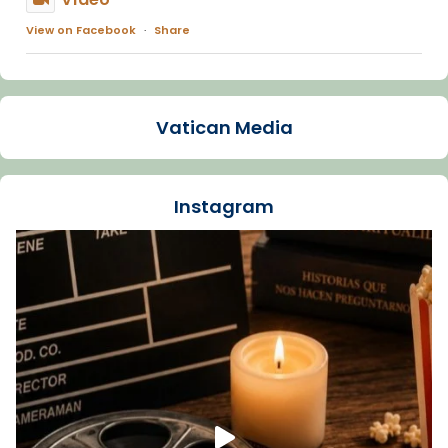
View on Facebook
·
Share
Arquebisbat de Barcelona
1 week ago
Vatican Media
La Carmina va patir depressió. Fa gairebé
dos mesos, a l'Estadi Lluís Companys, la
jove va fer arribar el seu testimoni al papa
Instagram
Lleó XIV.
Recupera l'entrevista comp
Vatican
tican News 👇
News
www.vaticannews.va/es/iglesia/news/2026-
07/carmina-historia-depresion-papa-viaje-
espana-testimoni...
Foto
View on Facebook
·
Share