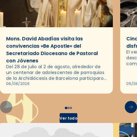
Mons. David Abadías visita las
Cinc
convivencias «Be Apostle» del
disf
El v
Secretariado Diocesano de Pastoral
desc
con Jóvenes
comp
Del 28 de julio al 2 de agosto, alrededor de
ocas
un centenar de adolescentes de parroquias
histo
de la Archidiócesis de Barcelona participaron
sobr
en las convivencias Be Apostle, organizadas
06/08/2026
05/0
por el Secretariado Diocesano…
Ver todo