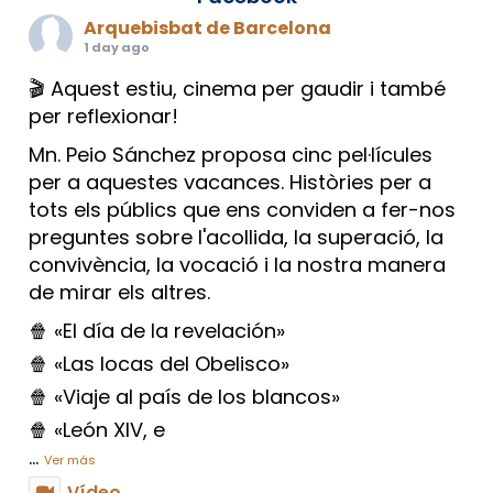
Arquebisbat de Barcelona
1 day ago
🎬 Aquest estiu, cinema per gaudir i també
per reflexionar!
Mn. Peio Sánchez proposa cinc pel·lícules
per a aquestes vacances. Històries per a
tots els públics que ens conviden a fer-nos
preguntes sobre l'acollida, la superació, la
convivència, la vocació i la nostra manera
de mirar els altres.
🍿 «El día de la revelación»
🍿 «Las locas del Obelisco»
🍿 «Viaje al país de los blancos»
🍿 «León XIV, e
...
Ver más
Vídeo