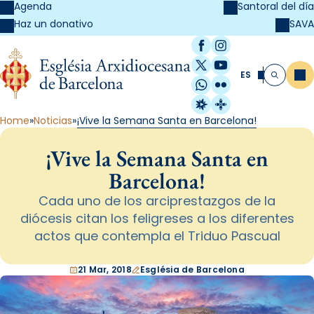
Agenda
Santoral del día
SAVA
Haz un donativo
Facebook
Instagram
X / Twitter
YouTube
ES
Me
Buscar
WhatsApp
Flickr
Radio Estel
Catalunya Cristi
Home
Noticias
¡Vive la Semana Santa en Barcelona!
¡Vive la Semana Santa en
Barcelona!
Cada uno de los arciprestazgos de la
diócesis citan los feligreses a los diferentes
actos que contempla el Triduo Pascual
21 Mar, 2018
Església de Barcelona