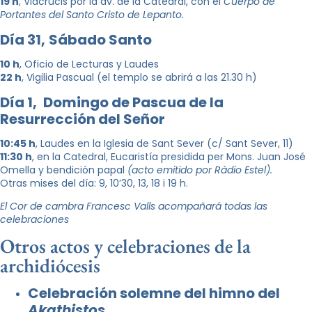
1
9
h
, Viacrucis por la av. de la Catedral, con el
Cuerpo de
Portantes del Santo Cristo de Lepanto.
Día 31,
Sábado Santo
10 h
, Oficio de Lecturas y Laudes
22 h
, Vigilia Pascual (el templo se abrirá a las 21.30 h)
Día 1,
Domingo de Pascua de la
Resurrección del Señor
10:45 h
, Laudes en la Iglesia de Sant Sever (c/ Sant Sever, 11)
11:30 h
, en la Catedral, Eucaristía presidida per Mons. Juan José
Omella y bendición papal
(acto emitido por Ràdio Estel).
Otras mises del día: 9, 10’30, 13, 18 i 19 h.
El Cor de cambra Francesc Valls acompañará todas las
celebraciones
Otros actos y celebraciones de la
archidiócesis
Celebración solemne del himno del
Akathistos