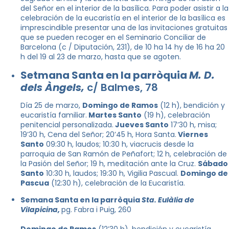
del Señor en el interior de la basílica. Para poder asistir a la
celebración de la eucaristía en el interior de la basílica es
imprescindible presentar una de las invitaciones gratuitas
que se pueden recoger en el Seminario Conciliar de
Barcelona (c / Diputación, 231), de 10 ha 14 hy de 16 ha 20
h del 19 al 23 de marzo, hasta que se agoten.
Setmana Santa en la parròquia
M. D.
dels Àngels,
c/ Balmes, 78
Día 25 de marzo,
Domingo de Ramos
(12 h), bendición y
eucaristía familiar.
Martes Santo
(19 h), celebración
penitencial personalizada.
Jueves Santo
17’30 h, misa;
19’30 h, Cena del Señor; 20’45 h, Hora Santa.
Viernes
Santo
09:30 h, laudos; 10:30 h, viacrucis desde la
parroquia de San Ramón de Peñafort; 12 h, celebración de
la Pasión del Señor; 19 h, meditación ante la Cruz.
Sábado
Santo
10:30 h, laudos; 19:30 h, Vigilia Pascual.
Domingo de
Pascua
(12:30 h), celebración de la Eucaristía.
Semana Santa en la parròquia
Sta. Eulàlia de
Vilapicina,
pg. Fabra i Puig, 260