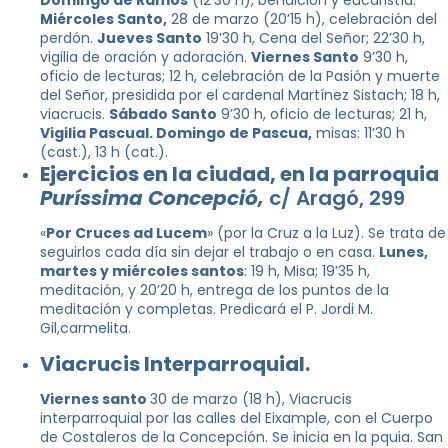
Domingo de Ramos
(12’30 h), bendición y eucaristía.
Miércoles Santo,
28 de marzo (20’15 h), celebración del
perdón.
Jueves Santo
19’30 h, Cena del Señor; 22’30 h,
vigilia de oración y adoración.
Viernes Santo
9’30 h,
oficio de lecturas; 12 h, celebración de la Pasión y muerte
del Señor, presidida por el cardenal Martínez Sistach; 18 h,
viacrucis.
Sábado Santo
9’30 h, oficio de lecturas; 21 h,
Vigilia Pascual. Domingo de Pascua,
misas: 11’30 h
(cast.), 13 h (cat.).
Ejercicios en la ciudad, en la parroquia
Puríssima Concepció,
c/ Aragó, 299
«
Por Cruces ad Lucem
» (por la Cruz a la Luz). Se trata de
seguirlos cada día sin dejar el trabajo o en casa.
Lunes,
martes y miércoles santos
: 19 h, Misa; 19’35 h,
meditación, y 20’20 h, entrega de los puntos de la
meditación y completas. Predicará el P. Jordi M.
Gil,carmelita.
Viacrucis Interparroquial.
Viernes santo
30 de marzo (18 h), Viacrucis
interparroquial por las calles del Eixample, con el Cuerpo
de Costaleros de la Concepción. Se inicia en la pquia. San