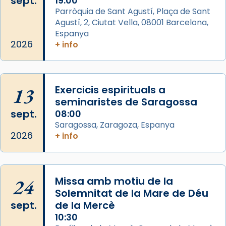
sept.
19:00
Aquest dilluns, 27 de juliol, ha tingut lloc la
Parròquia de Sant Agustí, Plaça de Sant
missa d’acció de gràcies en agraïment al
Agustí, 2, Ciutat Vella, 08001 Barcelona,
comitè organitzador de la visita apostòlica
Espanya
del Sant Pare Lleó XIV a Barcelona, i als
2026
+ info
col·laboradors, a la Catedral de Barcelona.
L’arquebisbe de Barcelona, el cardenal Joan
Josep Omella, ha presidit la missa i l’ha
13
Exercicis espirituals a
concelebrat el bisbe auxiliar de Barcelona,
seminaristes de Saragossa
Mons. David Abadías.
sept.
08:00
Saragossa, Zaragoza, Espanya
📸 Dr. G. Simón
2026
+ info
Foto
View on Facebook
·
Share
24
Missa amb motiu de la
Arquebisbat de Barcelona
Solemnitat de la Mare de Déu
2 weeks ago
sept.
de la Mercè
Memòria de les santes Juliana i
10:30