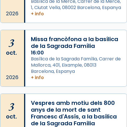
Semproniana, verges i màrtirs.
Basílica de la Mercè, Carrer de la Mercè,
1, Ciutat Vella, 08002 Barcelona, Espanya
Acompanyant la història de sant Cugat, a
2026
+ info
partir de l’Edat Mitjana sorgeix la tradició
que les santes Juliana (“relatiu a Júlia”) i
Semproniana (“relatiu a Semprònia =
3
Missa francòfona a la basílica
eterna”) són deixebles seves. I l’any 1667, el
de la Sagrada Família
frare Joan Gaspar Roig, afirma en una obra
oct.
16:00
que les santes són filles de l’antiga Iluro.
Basílica de la Sagrada Família, Carrer de
Mataró en reivindicarà les relíq
Mallorca, 401, Eixample, 08013
...
Ver más
Barcelona, Espanya
Foto
2026
+ info
View on Facebook
·
Share
3
Vespres amb motiu dels 800
anys de la mort de sant
oct.
Francesc d'Assís, a la basílica
de la Sagrada Família