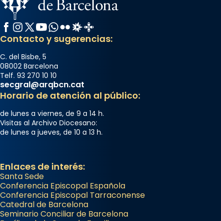
Facebook
Instagram
X / Twitter
YouTube
WhatsApp
Flickr
Radio Estel
Catalunya Cristiana
Contacto y sugerencias:
C. del Bisbe, 5
08002 Barcelona
Telf. 93 270 10 10
secgral@arqbcn.cat
Horario de atención al público:
de lunes a viernes, de 9 a 14 h.
Visitas al Archivo Diocesano:
de lunes a jueves, de 10 a 13 h.
Enlaces de interés:
Santa Sede
Conferencia Episcopal Española
Conferencia Episcopal Tarraconense
Catedral de Barcelona
Seminario Conciliar de Barcelona