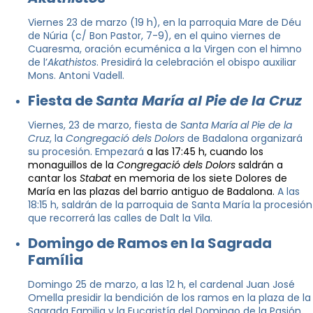
Viernes 23 de marzo (19 h), en la parroquia Mare de Déu
de Núria (c/ Bon Pastor, 7-9), en el quino viernes de
Cuaresma, oración ecuménica a la Virgen con el himno
de l’
Akathistos
. Presidirá la celebración el obispo auxiliar
Mons. Antoni Vadell.
Fiesta de
Santa María al Pie de la Cruz
Viernes, 23 de marzo, fiesta de
Santa María al Pie de la
Cruz
, la
Congregació dels Dolors
de Badalona organizará
su procesión. Empezará
a las 17:45 h, cuando los
monaguillos de la
Congregació dels Dolors
saldrán a
cantar los
Stabat
en memoria de los siete Dolores de
María en las plazas del barrio antiguo de Badalona.
A las
18:15 h, saldrán de la parroquia de Santa María la procesión
que recorrerá las calles de Dalt la Vila.
Domingo de Ramos en la Sagrada
Família
Domingo 25 de marzo, a las 12 h, el cardenal Juan José
Omella presidir la bendición de los ramos en la plaza de la
Sagrada Familia y la Eucaristía del Domingo de la Pasión