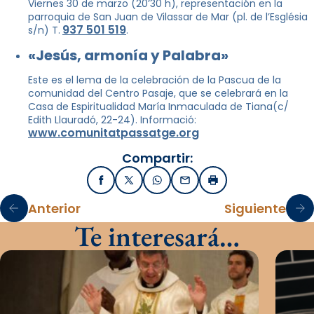
Viernes 30 de marzo (20’30 h), representación en la
parroquia de San Juan de Vilassar de Mar (pl. de l’Església
937 501 519
s/n) T.
.
«Jesús, armonía y Palabra»
Este es el lema de la celebración de la Pascua de la
comunidad del Centro Pasaje, que se celebrará en la
Casa de Espiritualidad María Inmaculada de Tiana(c/
Edith Llauradó, 22-24). Informació:
www.comunitatpassatge.org
Compartir:
Facebook
X / Twitter
WhatsApp
Email
Imprimir
Anterior
Siguiente
Te interesará…