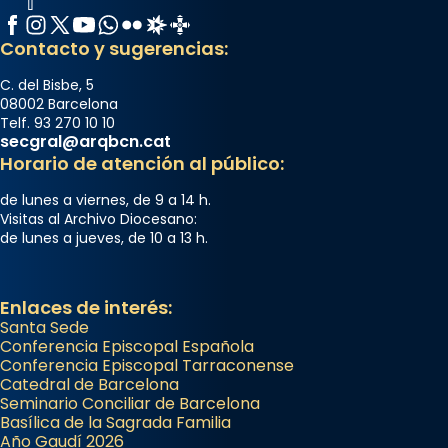
Facebook
Instagram
X / Twitter
YouTube
WhatsApp
Flickr
Radio Estel
Catalunya Cristiana
Contacto y sugerencias:
C. del Bisbe, 5
08002 Barcelona
Telf. 93 270 10 10
secgral@arqbcn.cat
Horario de atención al público:
de lunes a viernes, de 9 a 14 h.
Visitas al Archivo Diocesano:
de lunes a jueves, de 10 a 13 h.
Enlaces de interés:
Santa Sede
Conferencia Episcopal Española
Conferencia Episcopal Tarraconense
Catedral de Barcelona
Seminario Conciliar de Barcelona
Basílica de la Sagrada Familia
Año Gaudí 2026