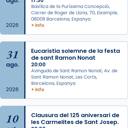
ago.
17:30
Aquest dilluns, 27 de juliol, ha tingut lloc la
Basílica de la Puríssima Concepció,
missa d’acció de gràcies en agraïment al
Carrer de Roger de Llúria, 70, Eixample,
comitè organitzador de la visita apostòlica
08009 Barcelona, Espanya
del Sant Pare Lleó XIV a Barcelona, i als
2026
+ info
col·laboradors, a la Catedral de Barcelona.
L’arquebisbe de Barcelona, el cardenal Joan
Josep Omella, ha presidit la missa i l’ha
31
Eucaristia solemne de la festa
concelebrat el bisbe auxiliar de Barcelona,
de sant Ramon Nonat
Mons. David Abadías.
ago.
20:00
Avinguda de Sant Ramon Nonat, Av. de
📸 Dr. G. Simón
Sant Ramon Nonat, Les Corts,
Foto
Barcelona, Espanya
2026
+ info
View on Facebook
·
Share
Arquebisbat de Barcelona
2 weeks ago
10
Clausura del 125 aniversari de
Memòria de les santes Juliana i
les Carmelites de Sant Josep.