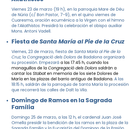
Viernes 23 de marzo (19 h), en la parroquia Mare de Déu
de Núria (c/ Bon Pastor, 7-9), en el quino viernes de
Cuaresma, oración ecuménica a la Virgen con el himno
de l’
Akathistos
. Presidirá la celebración el obispo auxiliar
Mons. Antoni Vadell.
Fiesta de
Santa María al Pie de la Cruz
Viernes, 23 de marzo, fiesta de
Santa María al Pie de la
Cruz
, la
Congregació dels Dolors
de Badalona organizará
su procesión. Empezará
a las 17:45 h, cuando los
monaguillos de la
Congregació dels Dolors
saldrán a
cantar los
Stabat
en memoria de los siete Dolores de
María en las plazas del barrio antiguo de Badalona.
A las
18:15 h, saldrán de la parroquia de Santa María la procesión
que recorrerá las calles de Dalt la Vila.
Domingo de Ramos en la Sagrada
Família
Domingo 25 de marzo, a las 12 h, el cardenal Juan José
Omella presidir la bendición de los ramos en la plaza de la
Sagrada Familia y la Eucaristía del Domingo de la Pasión