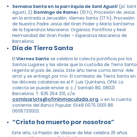
Semana Santa en la parròquia de
Sant Agustí
(pl. Sant
Agustí, 2)
Domingo de Ramo
s (10 h), Procesión de Jesús
en la entrada a Jerusalén. Viernes Santo (17 h), Procesión
de Nuestro Padre Jesús del Gran Poder y María Santísima
de la Esperanza Macarena. Organiza: Pontificia y Real
Hermandad del Gran Poder – Esperanza Macarena de
Barcelona.
Día de Tierra Santa
El
Viernes Santo
se celebra la colecta pontificia por los
Santos Lugares y las obras que la custodia de Tierra Santa
regenta el país de Jesús. Este año tiene como lema: «Me
amó y se entregó por mí». El comisario de Tierra Santa en
las diócesis catalanas es el P. Luis Quintana, OFM. La
colecta se puede enviar a: c / Santaló 80, 08021
Barcelona. T. 635 264 331, c/e:
comisariots@ofminmaculada.org
, o en la cuenta
corriente del Banco Popular: ES48 0075 0001 86
0606733003.
“Cristo ha muerto por nosotros”
Este año, La Pasión de Vilassar de Mar celebra 25 años.