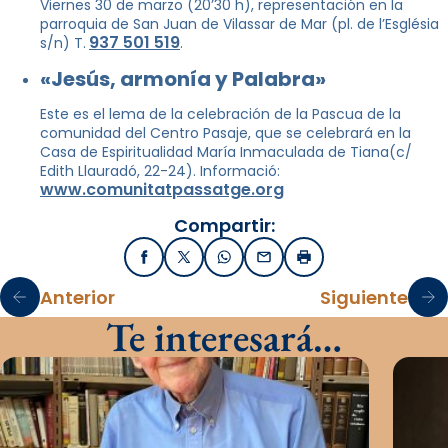
Viernes 30 de marzo (20’30 h), representación en la
parroquia de San Juan de Vilassar de Mar (pl. de l’Església
937 501 519
s/n) T.
.
«Jesús, armonía y Palabra»
Este es el lema de la celebración de la Pascua de la
comunidad del Centro Pasaje, que se celebrará en la
Casa de Espiritualidad María Inmaculada de Tiana(c/
Edith Llauradó, 22-24). Informació:
www.comunitatpassatge.org
Compartir:
Facebook
X / Twitter
WhatsApp
Email
Imprimir
Anterior
Siguiente
Te interesará…