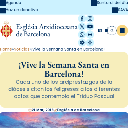
Agenda
Santoral del día
SAVA
Haz un donativo
Facebook
Instagram
X / Twitter
YouTube
ES
Me
Buscar
WhatsApp
Flickr
Radio Estel
Catalunya Cristi
Home
Noticias
¡Vive la Semana Santa en Barcelona!
¡Vive la Semana Santa en
Barcelona!
Cada uno de los arciprestazgos de la
diócesis citan los feligreses a los diferentes
actos que contempla el Triduo Pascual
21 Mar, 2018
Església de Barcelona