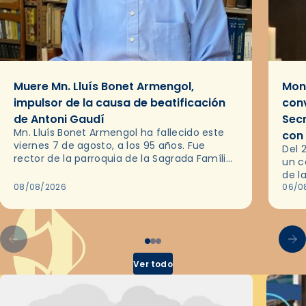
Muere Mn. Lluís Bonet Armengol,
Mons
impulsor de la causa de beatificación
conv
de Antoni Gaudí
Sec
Mn. Lluís Bonet Armengol ha fallecido este
con
viernes 7 de agosto, a los 95 años. Fue
Del 
rector de la parroquia de la Sagrada Família
un c
de Barcelona durante 25 años, entre 1993 y…
de l
08/08/2026
en l
06/0
por 
Ver todo