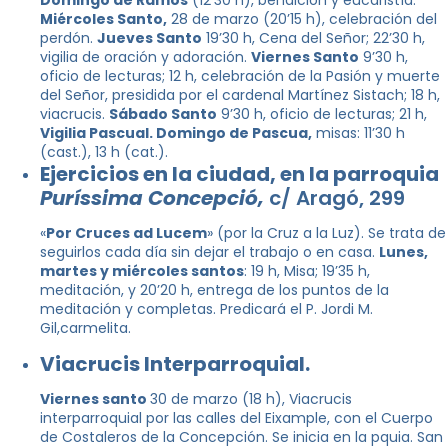
Domingo de Ramos
(12’30 h), bendición y eucaristía.
Miércoles Santo,
28 de marzo (20’15 h), celebración del
perdón.
Jueves Santo
19’30 h, Cena del Señor; 22’30 h,
vigilia de oración y adoración.
Viernes Santo
9’30 h,
oficio de lecturas; 12 h, celebración de la Pasión y muerte
del Señor, presidida por el cardenal Martínez Sistach; 18 h,
viacrucis.
Sábado Santo
9’30 h, oficio de lecturas; 21 h,
Vigilia Pascual. Domingo de Pascua,
misas: 11’30 h
(cast.), 13 h (cat.).
Ejercicios en la ciudad, en la parroquia
Puríssima Concepció,
c/ Aragó, 299
«
Por Cruces ad Lucem
» (por la Cruz a la Luz). Se trata de
seguirlos cada día sin dejar el trabajo o en casa.
Lunes,
martes y miércoles santos
: 19 h, Misa; 19’35 h,
meditación, y 20’20 h, entrega de los puntos de la
meditación y completas. Predicará el P. Jordi M.
Gil,carmelita.
Viacrucis Interparroquial.
Viernes santo
30 de marzo (18 h), Viacrucis
interparroquial por las calles del Eixample, con el Cuerpo
de Costaleros de la Concepción. Se inicia en la pquia. San