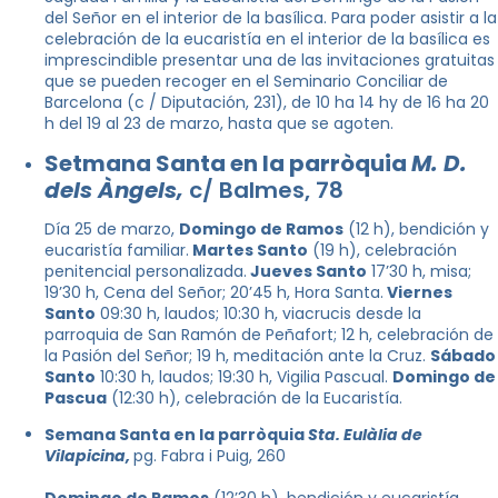
del Señor en el interior de la basílica. Para poder asistir a la
celebración de la eucaristía en el interior de la basílica es
imprescindible presentar una de las invitaciones gratuitas
que se pueden recoger en el Seminario Conciliar de
Barcelona (c / Diputación, 231), de 10 ha 14 hy de 16 ha 20
h del 19 al 23 de marzo, hasta que se agoten.
Setmana Santa en la parròquia
M. D.
dels Àngels,
c/ Balmes, 78
Día 25 de marzo,
Domingo de Ramos
(12 h), bendición y
eucaristía familiar.
Martes Santo
(19 h), celebración
penitencial personalizada.
Jueves Santo
17’30 h, misa;
19’30 h, Cena del Señor; 20’45 h, Hora Santa.
Viernes
Santo
09:30 h, laudos; 10:30 h, viacrucis desde la
parroquia de San Ramón de Peñafort; 12 h, celebración de
la Pasión del Señor; 19 h, meditación ante la Cruz.
Sábado
Santo
10:30 h, laudos; 19:30 h, Vigilia Pascual.
Domingo de
Pascua
(12:30 h), celebración de la Eucaristía.
Semana Santa en la parròquia
Sta. Eulàlia de
Vilapicina,
pg. Fabra i Puig, 260