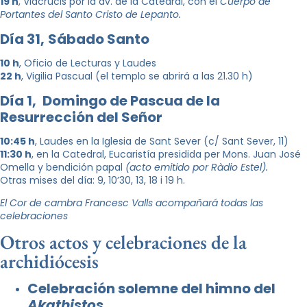
1
9
h
, Viacrucis por la av. de la Catedral, con el
Cuerpo de
Portantes del Santo Cristo de Lepanto.
Día 31,
Sábado Santo
10 h
, Oficio de Lecturas y Laudes
22 h
, Vigilia Pascual (el templo se abrirá a las 21.30 h)
Día 1,
Domingo de Pascua de la
Resurrección del Señor
10:45 h
, Laudes en la Iglesia de Sant Sever (c/ Sant Sever, 11)
11:30 h
, en la Catedral, Eucaristía presidida per Mons. Juan José
Omella y bendición papal
(acto emitido por Ràdio Estel).
Otras mises del día: 9, 10’30, 13, 18 i 19 h.
El Cor de cambra Francesc Valls acompañará todas las
celebraciones
Otros actos y celebraciones de la
archidiócesis
Celebración solemne del himno del
Akathistos