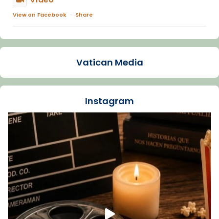
View on Facebook
·
Share
Arquebisbat de Barcelona
1 week ago
Vatican Media
La Carmina va patir depressió. Fa gairebé
dos mesos, a l'Estadi Lluís Companys, la
jove va fer arribar el seu testimoni al papa
Instagram
Lleó XIV.
Recupera l'entrevista comp
Vatican
tican News 👇
News
www.vaticannews.va/es/iglesia/news/2026-
07/carmina-historia-depresion-papa-viaje-
espana-testimoni...
Foto
View on Facebook
·
Share