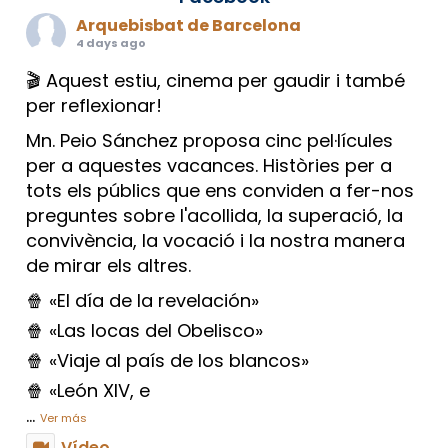
Arquebisbat de Barcelona
4 days ago
🎬 Aquest estiu, cinema per gaudir i també
per reflexionar!
Mn. Peio Sánchez proposa cinc pel·lícules
per a aquestes vacances. Històries per a
tots els públics que ens conviden a fer-nos
preguntes sobre l'acollida, la superació, la
convivència, la vocació i la nostra manera
de mirar els altres.
🍿 «El día de la revelación»
🍿 «Las locas del Obelisco»
🍿 «Viaje al país de los blancos»
🍿 «León XIV, e
...
Ver más
Vídeo