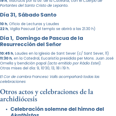
1
9
h
, Viacrucis por la av. de la Catedral, con el
Cuerpo de
Portantes del Santo Cristo de Lepanto.
Día 31,
Sábado Santo
10 h
, Oficio de Lecturas y Laudes
22 h
, Vigilia Pascual (el templo se abrirá a las 21.30 h)
Día 1,
Domingo de Pascua de la
Resurrección del Señor
10:45 h
, Laudes en la Iglesia de Sant Sever (c/ Sant Sever, 11)
11:30 h
, en la Catedral, Eucaristía presidida per Mons. Juan José
Omella y bendición papal
(acto emitido por Ràdio Estel).
Otras mises del día: 9, 10’30, 13, 18 i 19 h.
El Cor de cambra Francesc Valls acompañará todas las
celebraciones
Otros actos y celebraciones de la
archidiócesis
Celebración solemne del himno del
Akathistos