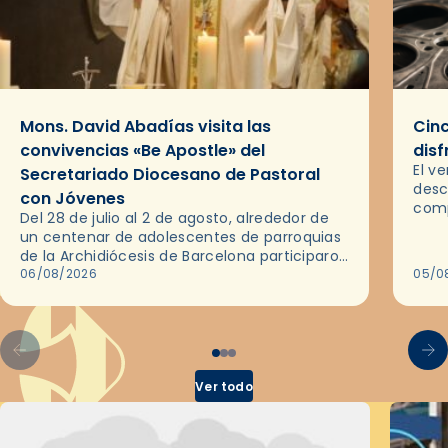
Mons. David Abadías visita las
Cinc
convivencias «Be Apostle» del
disf
El v
Secretariado Diocesano de Pastoral
desc
con Jóvenes
comp
Del 28 de julio al 2 de agosto, alrededor de
ocas
un centenar de adolescentes de parroquias
histo
de la Archidiócesis de Barcelona participaron
sobr
en las convivencias Be Apostle, organizadas
06/08/2026
05/0
por el Secretariado Diocesano…
Ver todo