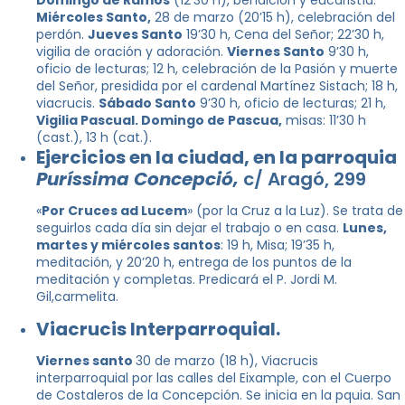
Domingo de Ramos
(12’30 h), bendición y eucaristía.
Miércoles Santo,
28 de marzo (20’15 h), celebración del
perdón.
Jueves Santo
19’30 h, Cena del Señor; 22’30 h,
vigilia de oración y adoración.
Viernes Santo
9’30 h,
oficio de lecturas; 12 h, celebración de la Pasión y muerte
del Señor, presidida por el cardenal Martínez Sistach; 18 h,
viacrucis.
Sábado Santo
9’30 h, oficio de lecturas; 21 h,
Vigilia Pascual. Domingo de Pascua,
misas: 11’30 h
(cast.), 13 h (cat.).
Ejercicios en la ciudad, en la parroquia
Puríssima Concepció,
c/ Aragó, 299
«
Por Cruces ad Lucem
» (por la Cruz a la Luz). Se trata de
seguirlos cada día sin dejar el trabajo o en casa.
Lunes,
martes y miércoles santos
: 19 h, Misa; 19’35 h,
meditación, y 20’20 h, entrega de los puntos de la
meditación y completas. Predicará el P. Jordi M.
Gil,carmelita.
Viacrucis Interparroquial.
Viernes santo
30 de marzo (18 h), Viacrucis
interparroquial por las calles del Eixample, con el Cuerpo
de Costaleros de la Concepción. Se inicia en la pquia. San