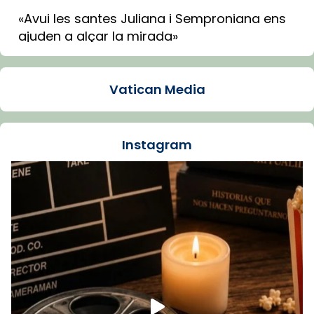
«Avui les santes Juliana i Semproniana ens
ajuden a alçar la mirada»
Mons. Sergi Gordo, bisbe de Tortosa, ha
presidit aquest 27 de juliol la missa de Les
Vatican Media
Santes de Mataró.
🔗
tinyurl.com/cvu5jmbk
📸 J. Merino
Instagram
Foto
View on Facebook
·
Share
Arquebisbat de Barcelona
is at Catedral
de Barcelona.
1 week ago
Aquest dilluns, 27 de juliol, ha tingut lloc la
missa d’acció de gràcies en agraïment al
comitè organitzador de la visita apostòlica