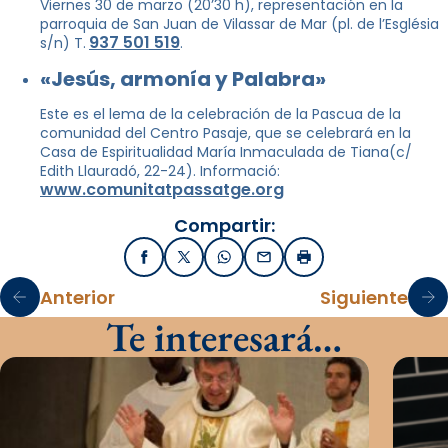
Viernes 30 de marzo (20’30 h), representación en la
parroquia de San Juan de Vilassar de Mar (pl. de l’Església
937 501 519
s/n) T.
.
«Jesús, armonía y Palabra»
Este es el lema de la celebración de la Pascua de la
comunidad del Centro Pasaje, que se celebrará en la
Casa de Espiritualidad María Inmaculada de Tiana(c/
Edith Llauradó, 22-24). Informació:
www.comunitatpassatge.org
Compartir:
Facebook
X / Twitter
WhatsApp
Email
Imprimir
Anterior
Siguiente
Te interesará…