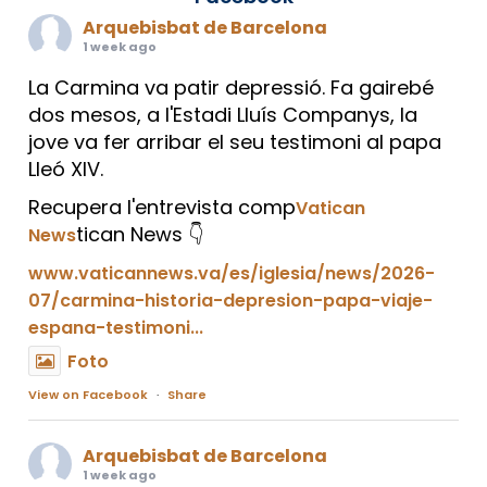
Arquebisbat de Barcelona
1 week ago
La Carmina va patir depressió. Fa gairebé
dos mesos, a l'Estadi Lluís Companys, la
jove va fer arribar el seu testimoni al papa
Lleó XIV.
Recupera l'entrevista comp
Vatican
tican News 👇
News
www.vaticannews.va/es/iglesia/news/2026-
07/carmina-historia-depresion-papa-viaje-
espana-testimoni...
Foto
View on Facebook
·
Share
Arquebisbat de Barcelona
1 week ago