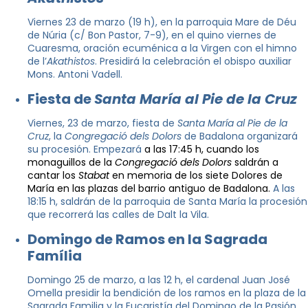
Viernes 23 de marzo (19 h), en la parroquia Mare de Déu
de Núria (c/ Bon Pastor, 7-9), en el quino viernes de
Cuaresma, oración ecuménica a la Virgen con el himno
de l’
Akathistos
. Presidirá la celebración el obispo auxiliar
Mons. Antoni Vadell.
Fiesta de
Santa María al Pie de la Cruz
Viernes, 23 de marzo, fiesta de
Santa María al Pie de la
Cruz
, la
Congregació dels Dolors
de Badalona organizará
su procesión. Empezará
a las 17:45 h, cuando los
monaguillos de la
Congregació dels Dolors
saldrán a
cantar los
Stabat
en memoria de los siete Dolores de
María en las plazas del barrio antiguo de Badalona.
A las
18:15 h, saldrán de la parroquia de Santa María la procesión
que recorrerá las calles de Dalt la Vila.
Domingo de Ramos en la Sagrada
Família
Domingo 25 de marzo, a las 12 h, el cardenal Juan José
Omella presidir la bendición de los ramos en la plaza de la
Sagrada Familia y la Eucaristía del Domingo de la Pasión