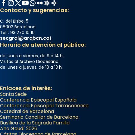
Facebook
Instagram
X / Twitter
YouTube
WhatsApp
Flickr
Radio Estel
Catalunya Cristiana
Contacto y sugerencias:
C. del Bisbe, 5
08002 Barcelona
Telf. 93 270 10 10
secgral@arqbcn.cat
Horario de atención al público:
de lunes a viernes, de 9 a 14 h.
Visitas al Archivo Diocesano:
de lunes a jueves, de 10 a 13 h.
Enlaces de interés:
Santa Sede
Conferencia Episcopal Española
Conferencia Episcopal Tarraconense
Catedral de Barcelona
Seminario Conciliar de Barcelona
Basílica de la Sagrada Familia
Año Gaudí 2026
Cáritas Diocesana de Barcelona