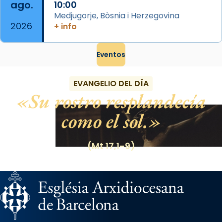
ago.
10:00
Medjugorje, Bòsnia i Herzegovina
2026
+ info
Eventos
EVANGELIO DEL DÍA
Su rostro resplandecía
como el sol.
(Mt 17,1-9)