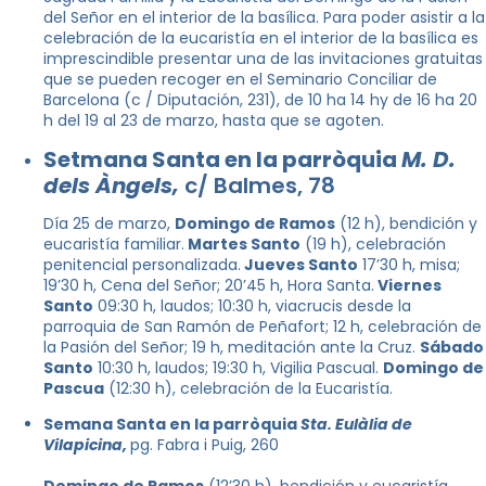
del Señor en el interior de la basílica. Para poder asistir a la
celebración de la eucaristía en el interior de la basílica es
imprescindible presentar una de las invitaciones gratuitas
que se pueden recoger en el Seminario Conciliar de
Barcelona (c / Diputación, 231), de 10 ha 14 hy de 16 ha 20
h del 19 al 23 de marzo, hasta que se agoten.
Setmana Santa en la parròquia
M. D.
dels Àngels,
c/ Balmes, 78
Día 25 de marzo,
Domingo de Ramos
(12 h), bendición y
eucaristía familiar.
Martes Santo
(19 h), celebración
penitencial personalizada.
Jueves Santo
17’30 h, misa;
19’30 h, Cena del Señor; 20’45 h, Hora Santa.
Viernes
Santo
09:30 h, laudos; 10:30 h, viacrucis desde la
parroquia de San Ramón de Peñafort; 12 h, celebración de
la Pasión del Señor; 19 h, meditación ante la Cruz.
Sábado
Santo
10:30 h, laudos; 19:30 h, Vigilia Pascual.
Domingo de
Pascua
(12:30 h), celebración de la Eucaristía.
Semana Santa en la parròquia
Sta. Eulàlia de
Vilapicina,
pg. Fabra i Puig, 260