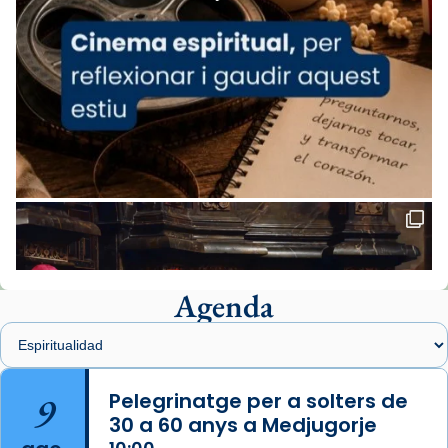
del Sant Pare Lleó XIV a Barcelona, i als
col·laboradors, a la Catedral de Barcelona.
L’arquebisbe de Barcelona, el cardenal Joan
Josep Omella, ha presidit la missa i l’ha
concelebrat el bisbe auxiliar de Barcelona,
Mons. David Abadías.
📸 Dr. G. Simón
Foto
View on Facebook
·
Share
Agenda
Arquebisbat de Barcelona
2 weeks ago
Memòria de les santes Juliana i
Semproniana, verges i màrtirs.
9
Pelegrinatge per a solters de
30 a 60 anys a Medjugorje
Acompanyant la història de sant Cugat, a