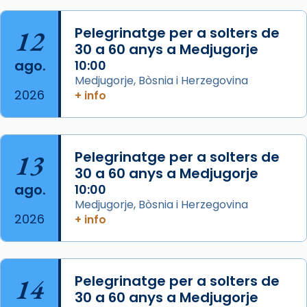
apòstol màrtir, decapitat a Jerusalem per
Herodes Agripa (vers l'any 44).
12
Pelegrinatge per a solters de
30 a 60 anys a Medjugorje
Patró de Galícia, després de les invasions
ago.
10:00
musulmanes fou venerat com a patró dels
Medjugorje, Bòsnia i Herzegovina
Regnes castellans i més tard de tota
2026
+ info
Espanya.
El seu sepulcre a Compostela fou un g
...
Ver más
13
Pelegrinatge per a solters de
Foto
30 a 60 anys a Medjugorje
View on Facebook
·
Share
ago.
10:00
Medjugorje, Bòsnia i Herzegovina
2026
+ info
14
Pelegrinatge per a solters de
30 a 60 anys a Medjugorje