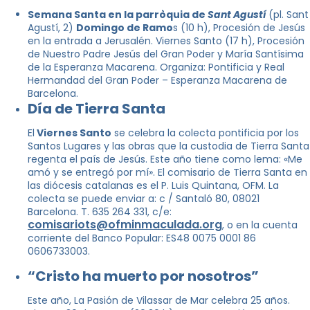
Semana Santa en la parròquia de
Sant Agustí
(pl. Sant
Agustí, 2)
Domingo de Ramo
s (10 h), Procesión de Jesús
en la entrada a Jerusalén. Viernes Santo (17 h), Procesión
de Nuestro Padre Jesús del Gran Poder y María Santísima
de la Esperanza Macarena. Organiza: Pontificia y Real
Hermandad del Gran Poder – Esperanza Macarena de
Barcelona.
Día de Tierra Santa
El
Viernes Santo
se celebra la colecta pontificia por los
Santos Lugares y las obras que la custodia de Tierra Santa
regenta el país de Jesús. Este año tiene como lema: «Me
amó y se entregó por mí». El comisario de Tierra Santa en
las diócesis catalanas es el P. Luis Quintana, OFM. La
colecta se puede enviar a: c / Santaló 80, 08021
Barcelona. T. 635 264 331, c/e:
comisariots@ofminmaculada.org
, o en la cuenta
corriente del Banco Popular: ES48 0075 0001 86
0606733003.
“Cristo ha muerto por nosotros”
Este año, La Pasión de Vilassar de Mar celebra 25 años.