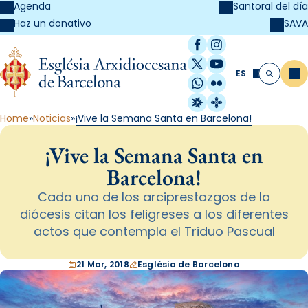
Agenda
Santoral del día
SAVA
Haz un donativo
Facebook
Instagram
X / Twitter
YouTube
ES
Me
Buscar
WhatsApp
Flickr
Radio Estel
Catalunya Cristi
Home
Noticias
¡Vive la Semana Santa en Barcelona!
¡Vive la Semana Santa en
Barcelona!
Cada uno de los arciprestazgos de la
diócesis citan los feligreses a los diferentes
actos que contempla el Triduo Pascual
21 Mar, 2018
Església de Barcelona