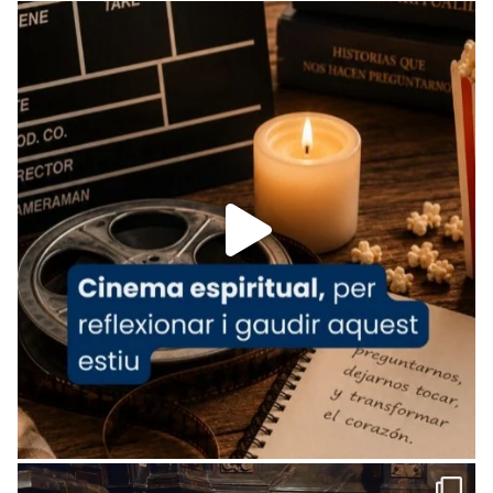
Recupera l'entrevista comp
Vatican
tican News 👇
News
www.vaticannews.va/es/iglesia/news/2026-
07/carmina-historia-depresion-papa-viaje-
espana-testimoni...
Foto
View on Facebook
·
Share
Arquebisbat de Barcelona
2 weeks ago
«Avui les santes Juliana i Semproniana ens
ajuden a alçar la mirada»
Mons. Sergi Gordo, bisbe de Tortosa, ha
presidit aquest 27 de juliol la missa de Les
Santes de Mataró.