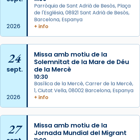
Parròquia de Sant Adrià de Besòs, Plaça
📸 Dr. G. Simón
de l'Església, 08921 Sant Adrià de Besòs,
Foto
Barcelona, Espanya
2026
+ info
View on Facebook
·
Share
Arquebisbat de Barcelona
2 weeks ago
24
Missa amb motiu de la
Memòria de les santes Juliana i
Solemnitat de la Mare de Déu
sept.
de la Mercè
Semproniana, verges i màrtirs.
10:30
Acompanyant la història de sant Cugat, a
Basílica de la Mercè, Carrer de la Mercè,
partir de l’Edat Mitjana sorgeix la tradició
1, Ciutat Vella, 08002 Barcelona, Espanya
que les santes Juliana (“relatiu a Júlia”) i
2026
+ info
Semproniana (“relatiu a Semprònia =
eterna”) són deixebles seves. I l’any 1667, el
frare Joan Gaspar Roig, afirma en una obra
27
Missa amb motiu de la
que les santes són filles de l’antiga Iluro.
Jornada Mundial del Migrant
Mataró en reivindicarà les relíq