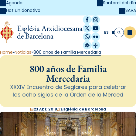
Agenda
Santoral del día
SAVA
Haz un donativo
Facebook
Instagram
X / Twitter
YouTube
ES
Me
Buscar
WhatsApp
Flickr
Radio Estel
Catalunya Cristi
Home
Noticias
800 años de Familia Mercedaria
800 años de Familia
Mercedaria
XXXIV Encuentro de Seglares para celebrar
los ocho siglos de la Orden de la Merced
23 Abr, 2018
Església de Barcelona