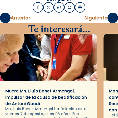
Facebook
X / Twitter
WhatsApp
Email
Imprimir
Anterior
Siguiente
Te interesará…
Muere Mn. Lluís Bonet Armengol,
Mons
impulsor de la causa de beatificación
conv
de Antoni Gaudí
Sec
Mn. Lluís Bonet Armengol ha fallecido este
con
viernes 7 de agosto, a los 95 años. Fue
Del 