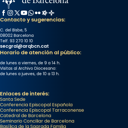
Facebook
Instagram
X / Twitter
YouTube
WhatsApp
Flickr
Radio Estel
Catalunya Cristiana
Contacto y sugerencias:
C. del Bisbe, 5
08002 Barcelona
Telf. 93 270 10 10
secgral@arqbcn.cat
Horario de atención al público:
de lunes a viernes, de 9 a 14 h.
Visitas al Archivo Diocesano:
de lunes a jueves, de 10 a 13 h.
Enlaces de interés:
Santa Sede
Conferencia Episcopal Española
Conferencia Episcopal Tarraconense
Catedral de Barcelona
Seminario Conciliar de Barcelona
Basílica de la Sagrada Familia