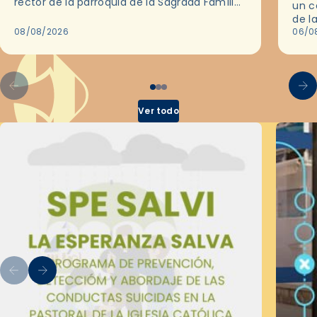
rector de la parroquia de la Sagrada Família
un c
de Barcelona durante 25 años, entre 1993 y…
de l
08/08/2026
en l
06/0
por 
Ver todo