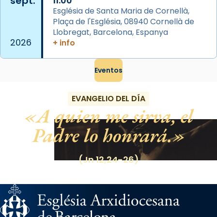
sept.
11:00
...
Ver más
Església de Santa Maria de Cornellà,
Foto
Plaça de l'Església, 08940 Cornellà de
Llobregat, Barcelona, Espanya
View on Facebook
·
Share
2026
+ info
Eventos
EVANGELIO DEL DÍA
A quien me sirva, el
Padre lo honrará.
(Jn 12,24-26)