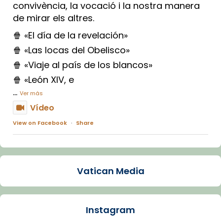
convivència, la vocació i la nostra manera
de mirar els altres.
🍿 «El día de la revelación»
🍿 «Las locas del Obelisco»
🍿 «Viaje al país de los blancos»
🍿 «León XIV, e
...
Ver más
Vídeo
View on Facebook
·
Share
Arquebisbat de Barcelona
2 weeks ago
Vatican Media
La Carmina va patir depressió. Fa gairebé
dos mesos, a l'Estadi Lluís Companys, la
jove va fer arribar el seu testimoni al papa
Instagram
Lleó XIV.