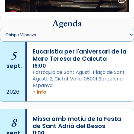
🔗
tinyurl.com/cvu5jmbk
📸 J. Merino
Agenda
Foto
View on Facebook
·
Share
Arquebisbat de Barcelona
is at Catedral
5
Eucaristia per l'aniversari de la
de Barcelona.
Mare Teresa de Calcuta
2 weeks ago
sept.
19:00
Aquest dilluns, 27 de juliol, ha tingut lloc la
Parròquia de Sant Agustí, Plaça de Sant
missa d’acció de gràcies en agraïment al
Agustí, 2, Ciutat Vella, 08001 Barcelona,
comitè organitzador de la visita apostòlica
Espanya
del Sant Pare Lleó XIV a Barcelona, i als
2026
+ info
col·laboradors, a la Catedral de Barcelona.
L’arquebisbe de Barcelona, el cardenal Joan
Josep Omella, ha presidit la missa i l’ha
8
Missa amb motiu de la Festa
concelebrat el bisbe auxiliar de Barcelona,
de Sant Adrià del Besos
Mons. David Abadías.
sept.
11:00