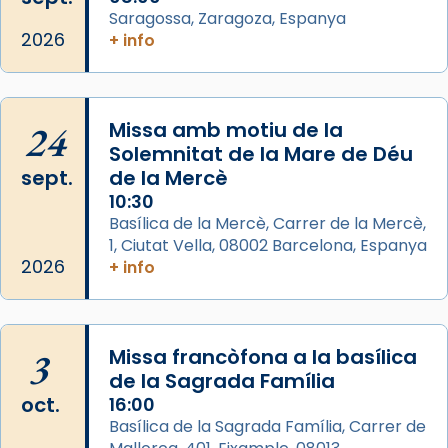
Saragossa, Zaragoza, Espanya
📸 Dr. G. Simón
2026
+ info
Foto
View on Facebook
·
Share
24
Missa amb motiu de la
Arquebisbat de Barcelona
Solemnitat de la Mare de Déu
2 weeks ago
sept.
de la Mercè
Memòria de les santes Juliana i
10:30
Semproniana, verges i màrtirs.
Basílica de la Mercè, Carrer de la Mercè,
1, Ciutat Vella, 08002 Barcelona, Espanya
Acompanyant la història de sant Cugat, a
2026
+ info
partir de l’Edat Mitjana sorgeix la tradició
que les santes Juliana (“relatiu a Júlia”) i
Semproniana (“relatiu a Semprònia =
3
Missa francòfona a la basílica
eterna”) són deixebles seves. I l’any 1667, el
de la Sagrada Família
frare Joan Gaspar Roig, afirma en una obra
oct.
16:00
que les santes són filles de l’antiga Iluro.
Basílica de la Sagrada Família, Carrer de
Mataró en reivindicarà les relíq