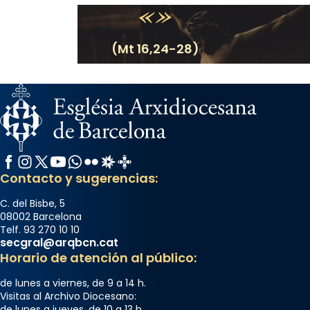
(Mt 16,24-28)
Facebook
Instagram
X / Twitter
YouTube
WhatsApp
Flickr
Radio Estel
Catalunya Cristiana
Contacto y sugerencias:
C. del Bisbe, 5
08002 Barcelona
Telf. 93 270 10 10
secgral@arqbcn.cat
Horario de atención al público:
de lunes a viernes, de 9 a 14 h.
Visitas al Archivo Diocesano:
de lunes a jueves, de 10 a 13 h.