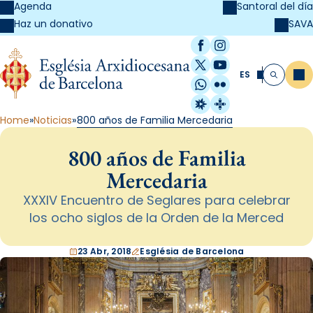
Agenda
Santoral del día
SAVA
Haz un donativo
Facebook
Instagram
X / Twitter
YouTube
ES
Me
Buscar
WhatsApp
Flickr
Radio Estel
Catalunya Cristi
Home
Noticias
800 años de Familia Mercedaria
800 años de Familia
Mercedaria
XXXIV Encuentro de Seglares para celebrar
los ocho siglos de la Orden de la Merced
23 Abr, 2018
Església de Barcelona