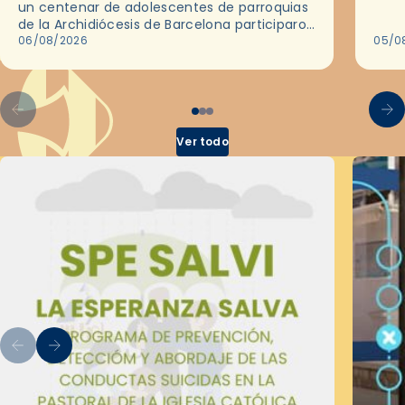
un centenar de adolescentes de parroquias
histo
de la Archidiócesis de Barcelona participaron
sobr
en las convivencias Be Apostle, organizadas
06/08/2026
05/0
por el Secretariado Diocesano…
Ver todo