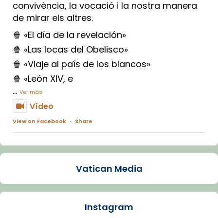
convivència, la vocació i la nostra manera
de mirar els altres.
🍿 «El día de la revelación»
🍿 «Las locas del Obelisco»
🍿 «Viaje al país de los blancos»
🍿 «León XIV, e
...
Ver más
Vídeo
View on Facebook
·
Share
Arquebisbat de Barcelona
1 week ago
Vatican Media
La Carmina va patir depressió. Fa gairebé
dos mesos, a l'Estadi Lluís Companys, la
jove va fer arribar el seu testimoni al papa
Instagram
Lleó XIV.