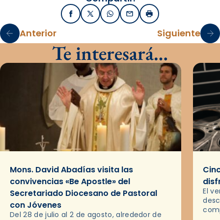
Facebook
X / Twitter
WhatsApp
Email
Imprimir
Anterior
Siguiente
Te interesará…
Mons. David Abadías visita las
Cinc
convivencias «Be Apostle» del
disf
El v
Secretariado Diocesano de Pastoral
desc
con Jóvenes
comp
Del 28 de julio al 2 de agosto, alrededor de
ocas