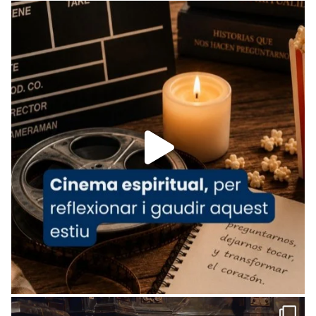
Recupera l'entrevista comp
Vatican
tican News 👇
News
www.vaticannews.va/es/iglesia/news/2026-
07/carmina-historia-depresion-papa-viaje-
espana-testimoni...
Foto
View on Facebook
·
Share
Arquebisbat de Barcelona
1 week ago
«Avui les santes Juliana i Semproniana ens
ajuden a alçar la mirada»
Mons. Sergi Gordo, bisbe de Tortosa, ha
presidit aquest 27 de juliol la missa de Les
Santes de Mataró.