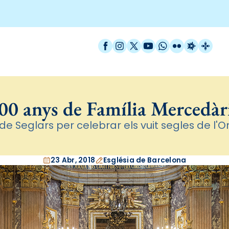
Facebook
Instagram
X / Twitter
YouTube
WhatsApp
Flickr
Radio Est
Catal
00 anys de Família Mercedàr
e Seglars per celebrar els vuit segles de l'
23 Abr, 2018
Església de Barcelona