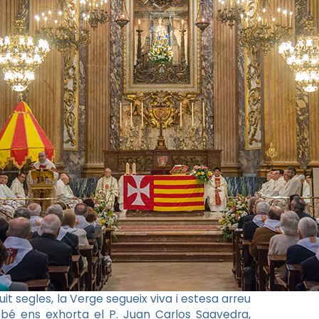
uit segles, la Verge segueix viva i estesa arreu
bé ens exhorta el P. Juan Carlos Saavedra,