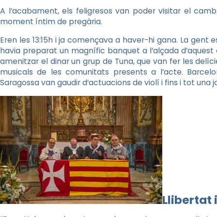
A l’acabament, els feligresos van poder visitar el cam
moment íntim de pregària.
Eren les 13:15h i ja començava a haver-hi gana. La gent es
havia preparat un magnífic banquet a l’alçada d’aquest an
amenitzar el dinar un grup de Tuna, que van fer les delí
musicals de les comunitats presents a l’acte. Barcelon
Saragossa van gaudir d’actuacions de violí i fins i tot una 
Llibertat