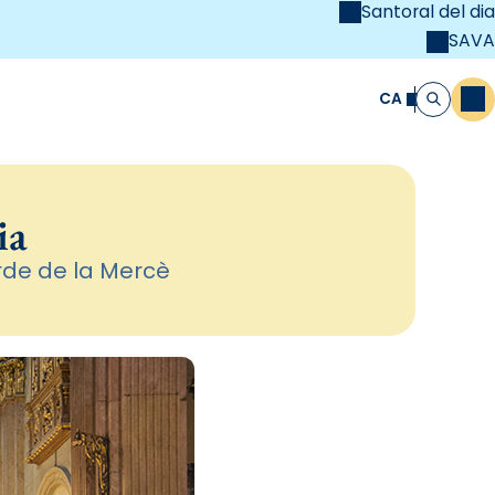
Santoral del dia
SAVA
el
unya Cristiana
CA
M
Cerca
ia
Orde de la Mercè