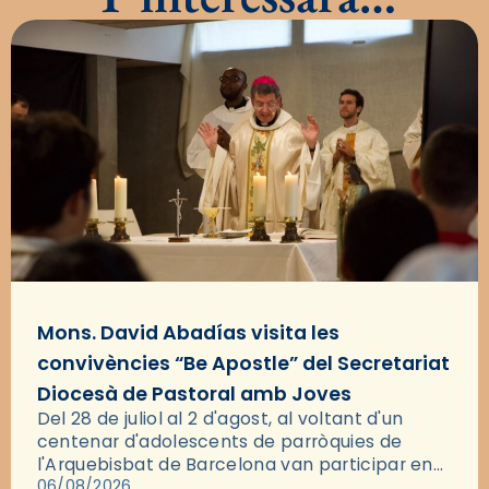
Mons. David Abadías visita les
convivències “Be Apostle” del Secretariat
Diocesà de Pastoral amb Joves
Del 28 de juliol al 2 d'agost, al voltant d'un
centenar d'adolescents de parròquies de
l'Arquebisbat de Barcelona van participar en
les convivències Be Apostle, organitzades pel
06/08/2026