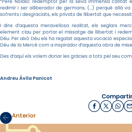
“Pere Nolasc redemptor per la seva immensa caritat es 
redimir i ser alliberador de germans, (…) perquè allà va
sofrents i desgraciats, els privats de llibertat que necessi
I dins d’aquesta meravellosa realitat, els seglars mer
element clau per portar el missatge de llibertat i red
Déu. Per això Déu els ha regalat aquesta vocació especia
Déu de la Mercè com a inspirador d’aquesta obra de miser
Des d’aquí els volem donar les gràcies a tots pel seu compr
Andreu Àvila Panicot
Compartir
Facebook
X / Twitter
What
E
Anterior