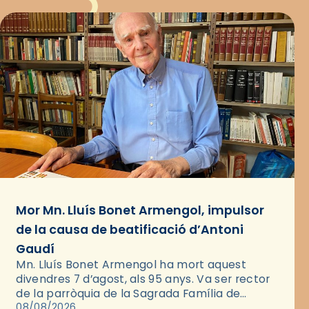
Mor Mn. Lluís Bonet Armengol, impulsor
de la causa de beatificació d’Antoni
Gaudí
Mn. Lluís Bonet Armengol ha mort aquest
divendres 7 d’agost, als 95 anys. Va ser rector
de la parròquia de la Sagrada Família de
Barcelona durant 25 anys, entre 1993 i 2018,…
08/08/2026