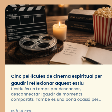
Cinc pel·lícules de cinema espiritual per
gaudir i reflexionar aquest estiu
L'estiu és un temps per descansar,
desconnectar i gaudir de moments
compartits. També és una bona ocasió per
deixar-se portar per una bona història i, a
través del cinema, reflexionar sobre les…
05/08/2026