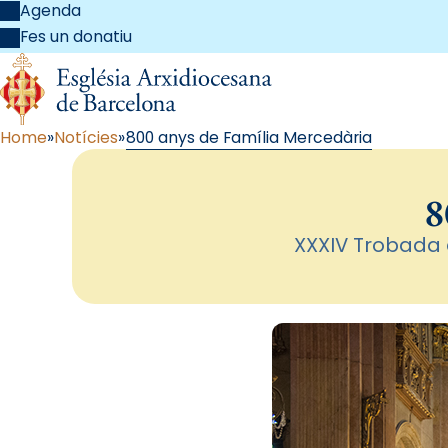
Agenda
Fes un donatiu
Home
Notícies
800 anys de Família Mercedària
8
XXXIV Trobada d