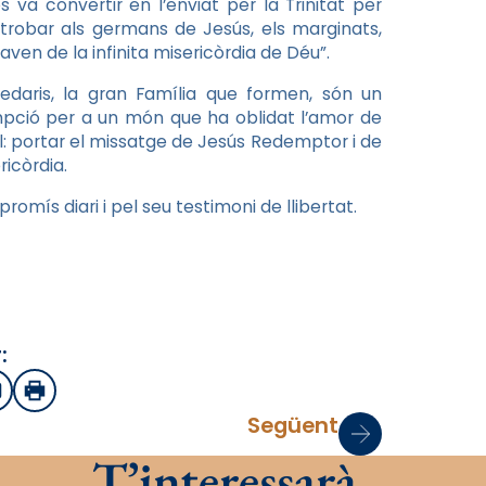
va convertir en l’enviat per la Trinitat per
 trobar als germans de Jesús, els marginats,
taven de la infinita misericòrdia de Déu”.
cedaris, la gran Família que formen, són un
empció per a un món que ha oblidat l’amor de
l: portar el missatge de Jesús Redemptor i de
icòrdia.
omís diari i pel seu testimoni de llibertat.
:
sApp
mail
Imprimir
Següent
T’interessarà…