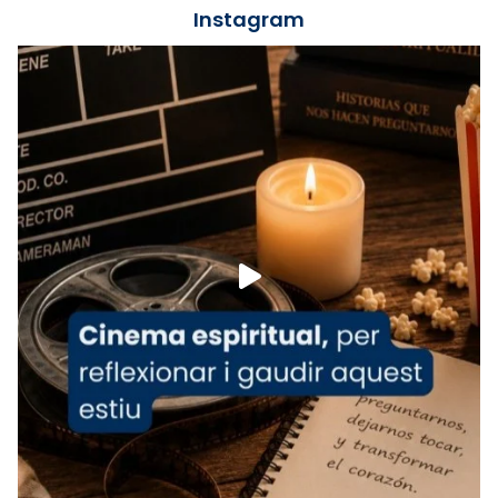
📸 J. Merino
Instagram
Foto
View on Facebook
·
Share
Arquebisbat de Barcelona
is at Catedral
de Barcelona.
1 week ago
Aquest dilluns, 27 de juliol, ha tingut lloc la
missa d’acció de gràcies en agraïment al
comitè organitzador de la visita apostòlica
del Sant Pare Lleó XIV a Barcelona, i als
col·laboradors, a la Catedral de Barcelona.
L’arquebisbe de Barcelona, el cardenal Joan
Josep Omella, ha presidit la missa i l’ha
concelebrat el bisbe auxiliar de Barcelona,
Mons. David Abadías.