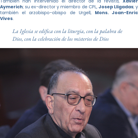
También han intervenido el director de la revista,
Xavier
Aymerich
; su ex-director y miembro de CPL,
Josep Lligadas
; 
también el arzobispo-obispo de Urgell,
Mons. Joan-Enri
Vives
.
La Iglesia se edifica con la liturgia, con la palabra de
Dios, con la celebración de los misterios de Dios