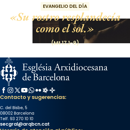
EVANGELIO DEL DÍA
Su rostro resplandecía
como el sol.
(Mt 17,1-9)
Facebook
Instagram
X / Twitter
YouTube
WhatsApp
Flickr
Radio Estel
Catalunya Cristiana
Contacto y sugerencias:
C. del Bisbe, 5
08002 Barcelona
Telf. 93 270 10 10
secgral@arqbcn.cat