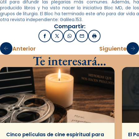
útil para difundir las plegarias más comunes. Además, ha
producido libros y ha visto nacer la iniciativa Bloc MD, de los
grupos de liturgia. El Bloc ha terminado este año para dar vida a
otra revista independiente: Galilea.153.
Compartir:
Facebook
X / Twitter
WhatsApp
Email
Imprimir
Anterior
Siguiente
Te interesará…
Cinco películas de cine espiritual para
El P