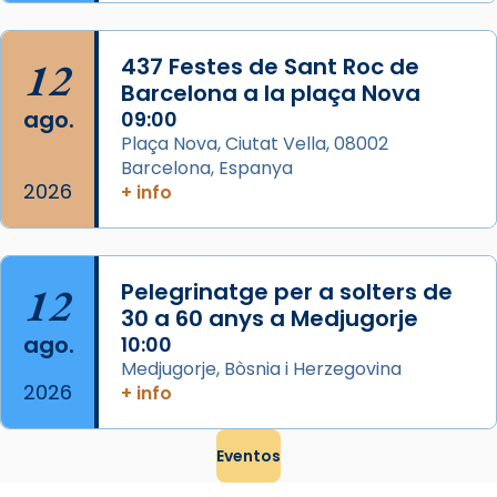
...
Ver más
Foto
12
437 Festes de Sant Roc de
Barcelona a la plaça Nova
View on Facebook
·
Share
ago.
09:00
Plaça Nova, Ciutat Vella, 08002
Barcelona, Espanya
2026
+ info
12
Pelegrinatge per a solters de
30 a 60 anys a Medjugorje
ago.
10:00
Medjugorje, Bòsnia i Herzegovina
2026
+ info
Eventos