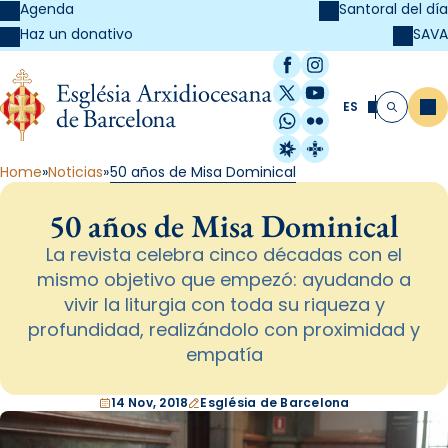
Agenda
Santoral del día
SAVA
Haz un donativo
Facebook
Instagram
X / Twitter
YouTube
ES
Me
Buscar
WhatsApp
Flickr
Radio Estel
Catalunya Cristi
Home
Noticias
50 años de Misa Dominical
50 años de Misa Dominical
La revista celebra cinco décadas con el
mismo objetivo que empezó: ayudando a
vivir la liturgia con toda su riqueza y
profundidad, realizándolo con proximidad y
empatía
14 Nov, 2018
Església de Barcelona