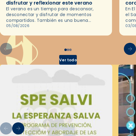
disfrutar y reflexionar este verano
cor
El verano es un tiempo para descansar,
En E
desconectar y disfrutar de momentos
el S
compartidos. También es una buena
comu
ocasión para dejarse llevar por una buena
05/08/2026
del 
03/0
historia y, a través del cine, reflexionar
sobre…
Ver todo