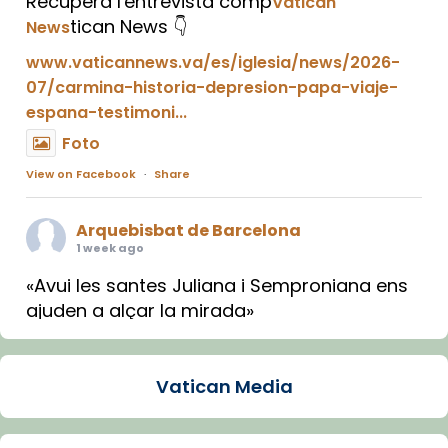
Recupera l'entrevista comp
Vatican
tican News 👇
News
www.vaticannews.va/es/iglesia/news/2026-
07/carmina-historia-depresion-papa-viaje-
espana-testimoni...
Foto
View on Facebook
·
Share
Arquebisbat de Barcelona
1 week ago
«Avui les santes Juliana i Semproniana ens
ajuden a alçar la mirada»
Mons. Sergi Gordo, bisbe de Tortosa, ha
presidit aquest 27 de juliol la missa de Les
Vatican Media
Santes de Mataró.
🔗
tinyurl.com/cvu5jmbk