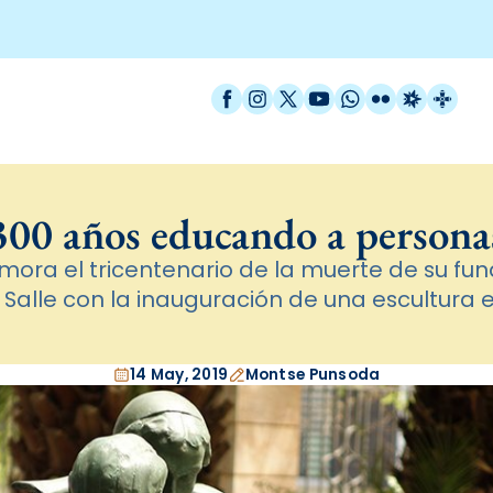
Facebook
Instagram
X / Twitter
YouTube
WhatsApp
Flickr
Radio Est
Catal
300 años educando a persona
mora el tricentenario de la muerte de su fu
a Salle con la inauguración de una escultura
14 May, 2019
Montse Punsoda