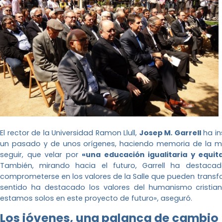
El rector de la Universidad Ramon Llull,
Josep M. Garrell
ha in
un pasado y de unos orígenes, haciendo memoria de la mae
seguir, que velar por
«una educación igualitaria y equit
También, mirando hacia el futuro, Garrell ha destaca
comprometerse en los valores de la Salle que pueden transf
sentido ha destacado los valores del humanismo crist
estamos solos en este proyecto de futuro», aseguró.
Los jóvenes, una palanca de cambio