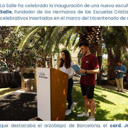
La Salle ha celebrado la inauguración de una nueva escu
Salle
, Fundador de los Hermanos de las Escuelas Cristia
celebrativos insertados en el marco del tricentenario de s
que destacaba el arzobispo de Barcelona, ​​el
card. 