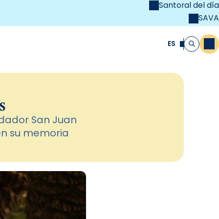
Santoral del día
SAVA
el
unya Cristiana
ES
M
Buscar
s
ndador San Juan
 en su memoria