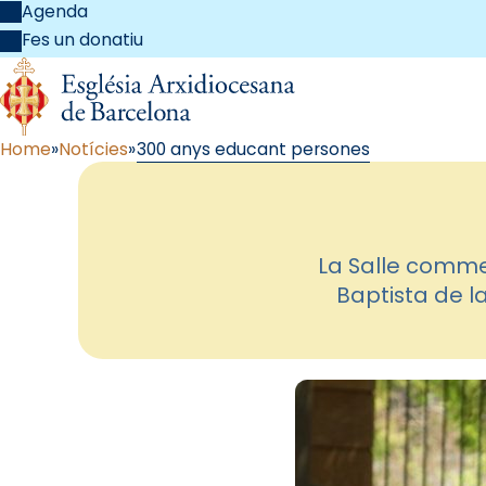
Agenda
Fes un donatiu
Home
Notícies
300 anys educant persones
La Salle comme
Baptista de l