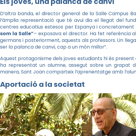
Els joves, una palanca de canvi
D’altra banda, el director general de la Salle Campus B
l’àmplia representació que té avui dia el llegat del fun
centres educatius estesos per Espanya i concretament
som la Salle”
– exposava el director. Ha fet referència a
germans i posteriorment, aquests als professors. Un llega
ser la palanca de canvi, cap a un món millor”.
Aquest protagonisme dels joves estudiants hi és present
ha representat un alumne, assegut sobre un grapat de 
manera, Sant Joan comparteix l’aprenentatge amb l’alumn
Aportació a la societat