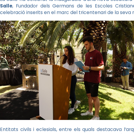
Salle
, Fundador dels Germans de les Escoles Cristiane
celebració inserits en el marc del tricentenari de la seva mo
Entitats civils i eclesials, entre els quals destacava l’