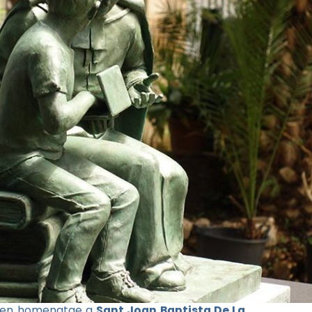
ra en homenatge a
Sant Joan Baptista De La