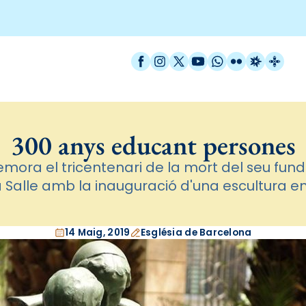
Facebook
Instagram
X / Twitter
YouTube
WhatsApp
Flickr
Radio Est
Catal
300 anys educant persones
mora el tricentenari de la mort del seu fun
a Salle amb la inauguració d'una escultura en
14 Maig, 2019
Església de Barcelona