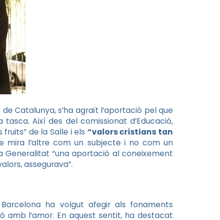
de Catalunya, s’ha agraït l’aportació pel que
a tasca. Així des del comissionat d’Educació,
s fruits” de la Salle i els
“valors cristians tan
que mira l’altre com un subjecte i no com un
a Generalitat “una aportació al coneixement
valors, assegurava”.
e Barcelona ha volgut afegir als fonaments
ió amb l’amor. En aquest sentit, ha destacat