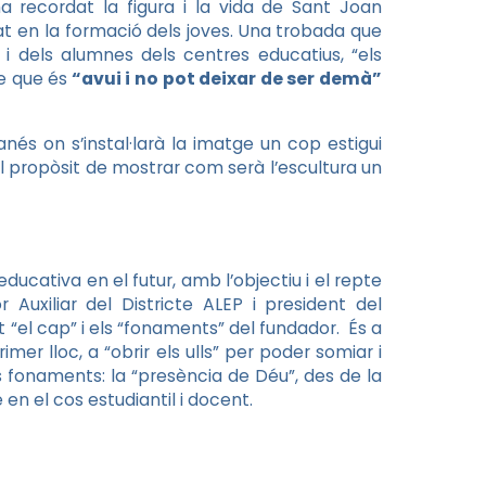
a recordat la figura i la vida de Sant Joan
egat en la formació dels joves. Una trobada que
 dels alumnes dels centres educatius, “els
e que és
“avui i no pot deixar de ser demà”
anés on s’instal·larà la imatge un cop estigui
 propòsit de mostrar com serà l’escultura un
 educativa en el futur, amb l’objectiu i el repte
 Auxiliar del Districte ALEP i president del
 “el cap” i els “fonaments” del fundador. És a
mer lloc, a “obrir els ulls” per poder somiar i
s fonaments: la “presència de Déu”, des de la
e en el cos estudiantil i docent.