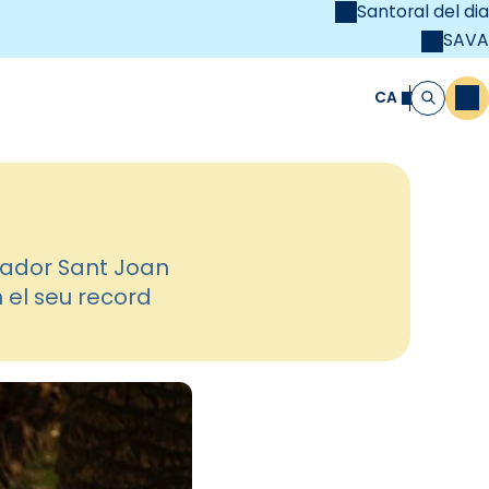
Santoral del dia
SAVA
el
unya Cristiana
CA
M
Cerca
dador Sant Joan
 el seu record