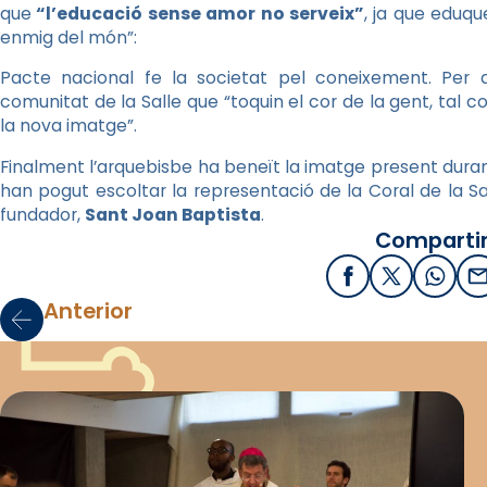
que
“l’educació sense amor no serveix”
, ja que eduq
enmig del món”:
Pacte nacional fe la societat pel coneixement. Per
comunitat de la Salle que “toquin el cor de la gent, tal c
la nova imatge”.
Finalment l’arquebisbe ha beneït la imatge present durant
han pogut escoltar la representació de la Coral de la 
fundador,
Sant Joan Baptista
.
Compartir
Facebook
X / Twitter
What
E
Anterior