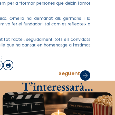
uem per a “formar persones que deixin l’amor
 això, Omella ha demanat als germans i la
om va fer el fundador i tal com es reflecteix a
 tot l’acte i, seguidament, tots els convidats
Salle que ha cantat en homenatge a l’estimat
:
sApp
mail
Imprimir
Següent
T’interessarà…