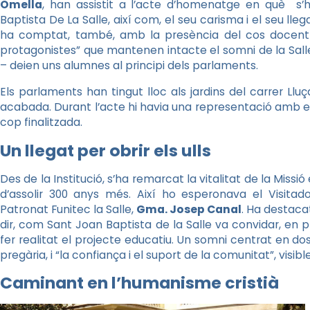
Omella
, han assistit a l’acte d’homenatge en què s’h
Baptista De La Salle, així com, el seu carisma i el seu ll
ha comptat, també, amb la presència del cos docent i
protagonistes” que mantenen intacte el somni de la Sall
– deien uns alumnes al principi dels parlaments.
Els parlaments han tingut lloc als jardins del carrer Lluç
acabada. Durant l’acte hi havia una representació amb el
cop finalitzada.
Un llegat per obrir els ulls
Des de la Institució, s’ha remarcat la vitalitat de la Missió
d’assolir 300 anys més. Així ho esperonava el Visitador
Patronat Funitec la Salle,
Gma. Josep Canal
. H
a destacat
dir, com Sant Joan Baptista de la Salle va convidar, en pri
fer realitat el projecte educatiu. Un somni centrat en do
pregària, i “la confiança i el suport de la comunitat”, visibl
Caminant en l’humanisme cristià