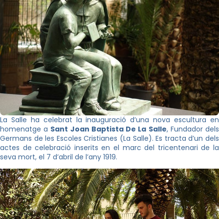
La Salle ha celebrat la inauguració d’una nova escultura en
homenatge a
Sant Joan Baptista De La Salle
, Fundador del
Germans de les Escoles Cristianes (La Salle). Es tracta d’un dels
actes de celebració inserits en el marc del tricentenari de la
seva mort, el 7 d’abril de l’any 1919.