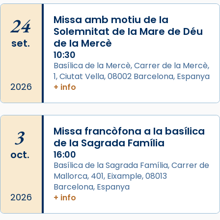
Mons. David Abadías.
24
Missa amb motiu de la
📸 Dr. G. Simón
Solemnitat de la Mare de Déu
set.
de la Mercè
Photo
10:30
View on Facebook
·
Share
Basílica de la Mercè, Carrer de la Mercè,
1, Ciutat Vella, 08002 Barcelona, Espanya
2026
Arquebisbat de Barcelona
+ info
2 weeks ago
Memòria de les santes Juliana i
Semproniana, verges i màrtirs.
3
Missa francòfona a la basílica
de la Sagrada Família
Acompanyant la història de sant Cugat, a
oct.
16:00
partir de l’Edat Mitjana sorgeix la tradició
Basílica de la Sagrada Família, Carrer de
que les santes Juliana (“relatiu a Júlia”) i
Mallorca, 401, Eixample, 08013
Semproniana (“relatiu a Semprònia =
Barcelona, Espanya
eterna”) són deixebles seves. I l’any 1667, el
2026
+ info
frare Joan Gaspar Roig, afirma en una obra
que les santes són filles de l’antiga Iluro.