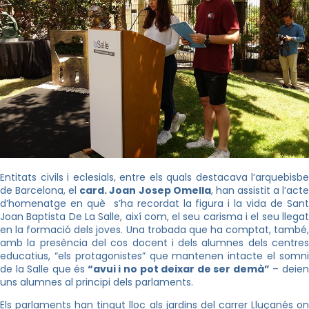
Entitats civils i eclesials, entre els quals destacava l’arquebisbe
de Barcelona, el
card. Joan Josep Omella
, han assistit a l’act
d’homenatge en què s’ha recordat la figura i la vida de Sant
Joan Baptista De La Salle, així com, el seu carisma i el seu llegat
en la formació dels joves. Una trobada que ha comptat, també,
amb la presència del cos docent i dels alumnes dels centres
educatius, “els protagonistes” que mantenen intacte el somni
de la Salle que és
“avui i no pot deixar de ser demà”
– deie
uns alumnes al principi dels parlaments.
Els parlaments han tingut lloc als jardins del carrer Lluçanés on