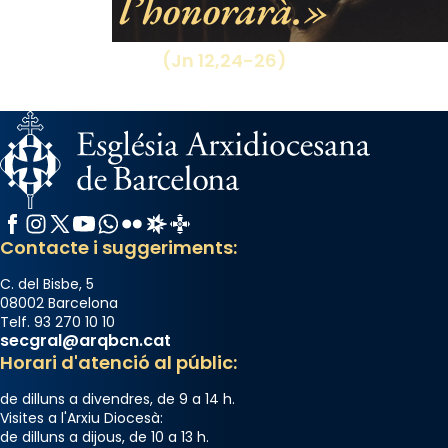
l’honorarà.
(Jn 12,24-26)
Facebook
Instagram
X / Twitter
YouTube
WhatsApp
Flickr
Radio Estel
Catalunya Cristiana
Contacte i suggeriments:
C. del Bisbe, 5
08002 Barcelona
Telf. 93 270 10 10
secgral@arqbcn.cat
Horari d'atenció al públic:
de dilluns a divendres, de 9 a 14 h.
Visites a l'Arxiu Diocesà:
de dilluns a dijous, de 10 a 13 h.