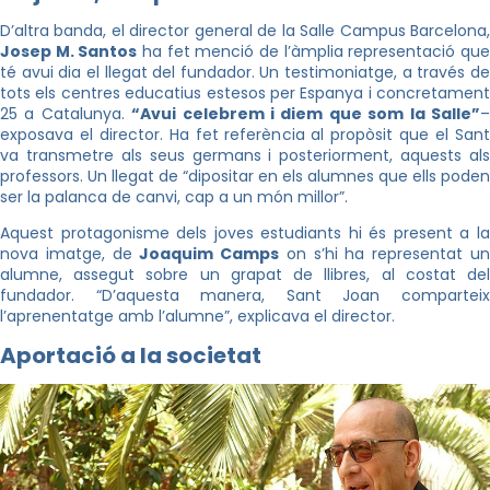
D’altra banda, el director general de la Salle Campus Barcelona,
Josep M. Santos
ha fet menció de l’àmplia representació qu
té avui dia el llegat del fundador. Un testimoniatge, a través de
tots els centres educatius estesos per Espanya i concretament
25 a Catalunya.
“Avui celebrem i diem que som la Salle”
exposava el director. Ha fet referència al propòsit que el Sant
va transmetre als seus germans i posteriorment, aquests als
professors. Un llegat de “dipositar en els alumnes que ells poden
ser la palanca de canvi, cap a un món millor”.
Aquest protagonisme dels joves estudiants hi és present a la
nova imatge, de
Joaquim Camps
on s’hi ha representat u
alumne, assegut sobre un grapat de llibres, al costat del
fundador. “D’aquesta manera, Sant Joan comparteix
l’aprenentatge amb l’alumne”, explicava el director.
Aportació a la societat