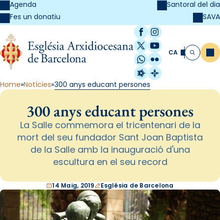
Agenda
Santoral del dia
SAVA
Fes un donatiu
Facebook
Instagram
X / Twitter
YouTube
CA
Me
Cerca
WhatsApp
Flickr
Radio Estel
Catalunya Cristi
Home
Notícies
300 anys educant persones
300 anys educant persones
La Salle commemora el tricentenari de la
mort del seu fundador Sant Joan Baptista
de la Salle amb la inauguració d'una
escultura en el seu record
14 Maig, 2019
Església de Barcelona