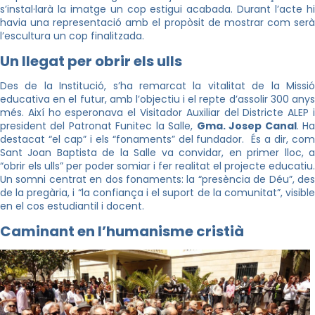
s’instal·larà la imatge un cop estigui acabada. Durant l’acte hi
havia una representació amb el propòsit de mostrar com serà
l’escultura un cop finalitzada.
Un llegat per obrir els ulls
Des de la Institució, s’ha remarcat la vitalitat de la Missió
educativa en el futur, amb l’objectiu i el repte d’assolir 300 anys
més. Així ho esperonava el Visitador Auxiliar del Districte ALEP i
president del Patronat Funitec la Salle,
Gma. Josep Canal
. H
destacat “el cap” i els “fonaments” del fundador. És a dir, com
Sant Joan Baptista de la Salle va convidar, en primer lloc, a
“obrir els ulls” per poder somiar i fer realitat el projecte educatiu.
Un somni centrat en dos fonaments: la “presència de Déu”, des
de la pregària, i “la confiança i el suport de la comunitat”, visible
en el cos estudiantil i docent.
Caminant en l’humanisme cristià