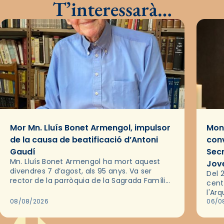
T’interessarà…
Mor Mn. Lluís Bonet Armengol, impulsor
Mons
de la causa de beatificació d’Antoni
conv
Gaudí
Sec
Mn. Lluís Bonet Armengol ha mort aquest
Jov
divendres 7 d’agost, als 95 anys. Va ser
Del 2
rector de la parròquia de la Sagrada Família
cent
de Barcelona durant 25 anys, entre 1993 i
l'Ar
2018,…
08/08/2026
les 
06/0
pel 