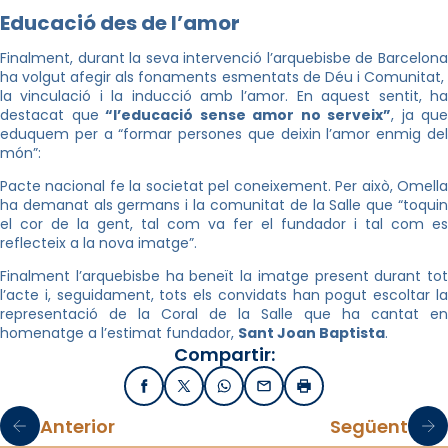
Educació des de l’amor
Finalment, durant la seva intervenció l’arquebisbe de Barcelona
ha volgut afegir als fonaments esmentats de Déu i Comunitat,
la vinculació i la inducció amb l’amor. En aquest sentit, ha
destacat que
“l’educació sense amor no serveix”
, ja que
eduquem per a “formar persones que deixin l’amor enmig del
món”:
Pacte nacional fe la societat pel coneixement. Per això, Omella
ha demanat als germans i la comunitat de la Salle que “toquin
el cor de la gent, tal com va fer el fundador i tal com es
reflecteix a la nova imatge”.
Finalment l’arquebisbe ha beneït la imatge present durant tot
l’acte i, seguidament, tots els convidats han pogut escoltar la
representació de la Coral de la Salle que ha cantat en
homenatge a l’estimat fundador,
Sant Joan Baptista
.
Compartir:
Facebook
X / Twitter
WhatsApp
Email
Imprimir
Anterior
Següent