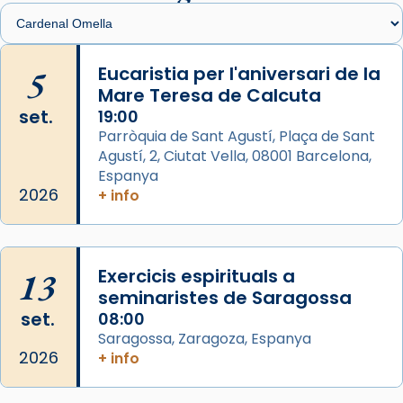
Santes de Mataró.
🔗
tinyurl.com/cvu5jmbk
📸 J. Merino
5
Eucaristia per l'aniversari de la
Mare Teresa de Calcuta
Photo
set.
19:00
View on Facebook
·
Share
Parròquia de Sant Agustí, Plaça de Sant
Agustí, 2, Ciutat Vella, 08001 Barcelona,
Arquebisbat de Barcelona
is at Catedral
Espanya
de Barcelona.
2026
+ info
2 weeks ago
Aquest dilluns, 27 de juliol, ha tingut lloc la
missa d’acció de gràcies en agraïment al
13
Exercicis espirituals a
comitè organitzador de la visita apostòlica
seminaristes de Saragossa
del Sant Pare Lleó XIV a Barcelona, i als
set.
08:00
col·laboradors, a la Catedral de Barcelona.
Saragossa, Zaragoza, Espanya
L’arquebisbe de Barcelona, el cardenal Joan
2026
+ info
Josep Omella, ha presidit la missa i l’ha
concelebrat el bisbe auxiliar de Barcelona,