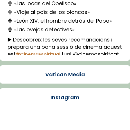
🍿 «Las locas del Obelisco»
🍿 «Viaje al país de los blancos»
🍿 «León XIV, el hombre detrás del Papa»
🍿 «Las ovejas detectives»
▶️ Descobreix les seves recomanacions i
prepara una bona sessió de cinema aquest
est
itual @cinemaspiritcat
#CinemaEspiritual
Imatge: Generada amb IA (OpenAI)
Video
Vatican Media
View on Facebook
·
Share
Instagram
Arquebisbat de Barcelona
2 weeks ago
La Carmina va patir depressió. Fa gairebé
dos mesos, a l'Estadi Lluís Companys, la
jove va fer arribar el seu testimoni al papa