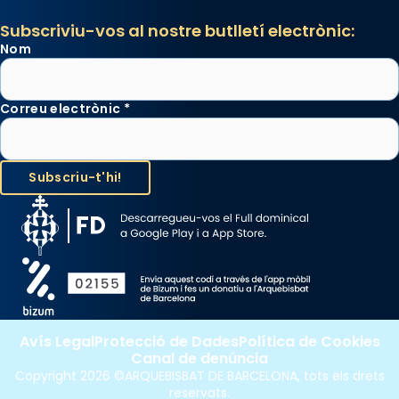
Subscriviu-vos al nostre butlletí electrònic:
Nom
Correu electrònic
*
Avís Legal
Protecció de Dades
Política de Cookies
Canal de denúncia
Copyright 2026 ©ARQUEBISBAT DE BARCELONA, tots els drets
reservats.