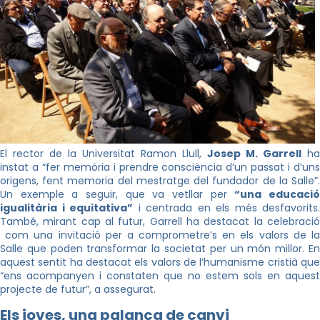
El rector de la Universitat Ramon Llull,
Josep M. Garrell
ha
instat a “fer memòria i prendre consciència d’un passat i d’uns
origens, fent memoria del mestratge del fundador de la Salle”.
Un exemple a seguir, que va vetllar per
“una educaci
igualitària i equitativa”
i centrada en els més desfavorits.
També, mirant cap al futur, Garrell ha destacat la celebració
com una invitació per a comprometre’s en els valors de la
Salle que poden transformar la societat per un món millor. En
aquest sentit ha destacat els valors de l’humanisme cristià que
“ens acompanyen i constaten que no estem sols en aquest
projecte de futur”, a assegurat.
Els joves, una palanca de canvi