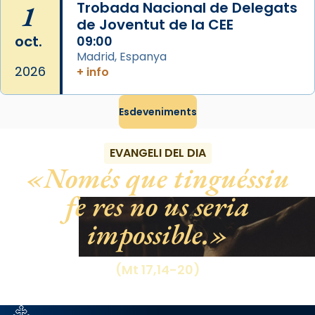
1
Trobada Nacional de Delegats
de Joventut de la CEE
oct.
09:00
Madrid, Espanya
2026
+ info
Esdeveniments
EVANGELI DEL DIA
Només que tinguéssiu
fe res no us seria
impossible.
(Mt 17,14-20)