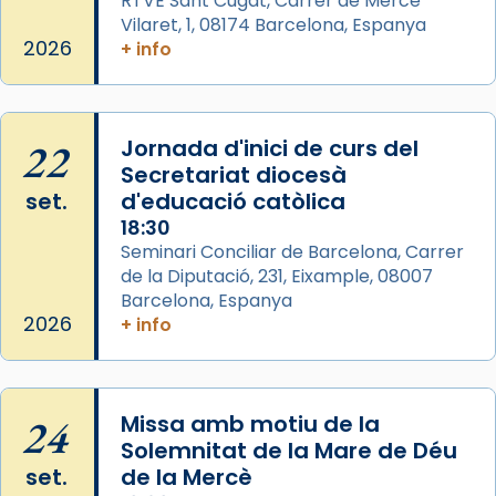
RTVE Sant Cugat, Carrer de Mercé
Mons. David Abadías.
Vilaret, 1, 08174 Barcelona, Espanya
2026
+ info
📸 Dr. G. Simón
Photo
View on Facebook
·
Share
22
Jornada d'inici de curs del
Secretariat diocesà
Arquebisbat de Barcelona
set.
d'educació catòlica
2 weeks ago
18:30
Seminari Conciliar de Barcelona, Carrer
Memòria de les santes Juliana i
de la Diputació, 231, Eixample, 08007
Semproniana, verges i màrtirs.
Barcelona, Espanya
Acompanyant la història de sant Cugat, a
2026
+ info
partir de l’Edat Mitjana sorgeix la tradició
que les santes Juliana (“relatiu a Júlia”) i
Semproniana (“relatiu a Semprònia =
24
Missa amb motiu de la
eterna”) són deixebles seves. I l’any 1667, el
Solemnitat de la Mare de Déu
frare Joan Gaspar Roig, afirma en una obra
set.
de la Mercè
que les santes són filles de l’antiga Iluro.