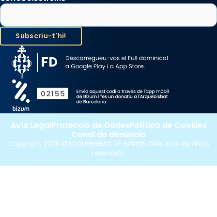
Avís Legal
Protecció de Dades
Política de Cookies
Canal de denúncia
Copyright 2026 ©ARQUEBISBAT DE BARCELONA, tots els drets
reservats.