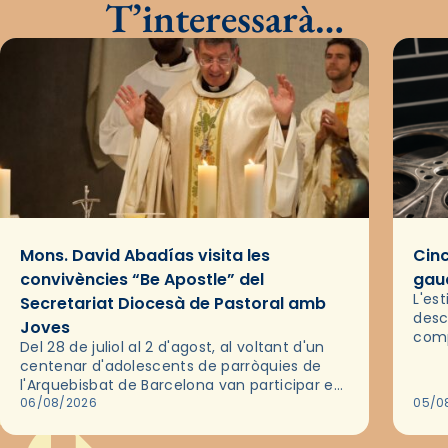
T’interessarà…
Mons. David Abadías visita les
Cinc
convivències “Be Apostle” del
gaud
L'es
Secretariat Diocesà de Pastoral amb
desc
Joves
comp
Del 28 de juliol al 2 d'agost, al voltant d'un
deix
centenar d'adolescents de parròquies de
trav
l'Arquebisbat de Barcelona van participar en
les convivències Be Apostle, organitzades
06/08/2026
05/0
pel Secretariat Diocesà de Pastoral amb…