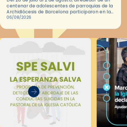
centenar de adolescentes de parroquias de la
Archidiócesis de Barcelona participaron en las
convivencias Be Apostle, organizadas por el
06/08/2026
Secretariado Diocesano…