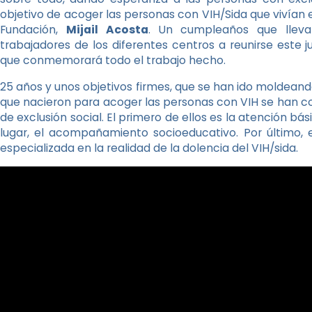
objetivo de acoger las personas con VIH/Sida que vivían en
Fundación,
Mijail Acosta
. Un cumpleaños que llevar
trabajadores de los diferentes centros a reunirse este j
que conmemorará todo el trabajo hecho.
25 años y unos objetivos firmes, que se han ido moldeando
que nacieron para acoger las personas con VIH se han c
de exclusión social. El primero de ellos es la atención b
lugar, el acompañamiento socioeducativo. Por último, e
especializada en la realidad de la dolencia del VIH/sida.