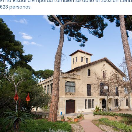
En la Bisbal d’Empordà también se abrió el 2003 un cen
623 personas.