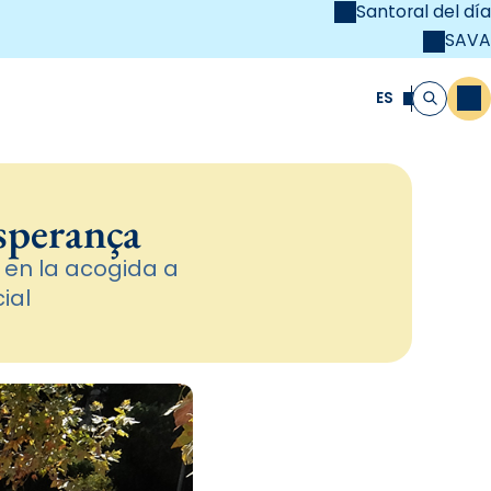
Santoral del día
SAVA
el
unya Cristiana
ES
M
Buscar
Esperança
o en la acogida a
ial