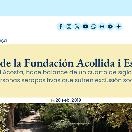
Facebook
Instagram
X / Twitter
YouTube
WhatsApp
Flickr
Radio Est
Catal
nça
de la Fundación Acollida i 
ail Acosta, hace balance de un cuarto de sigl
rsonas seropositivas que sufren exclusión soc
28 Feb, 2019