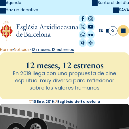
Agenda
Santoral del día
SAVA
Haz un donativo
Facebook
Instagram
X / Twitter
YouTube
ES
Me
Buscar
WhatsApp
Flickr
Radio Estel
Catalunya Cristi
Home
Noticias
12 meses, 12 estrenos
12 meses, 12 estrenos
En 2019 llega con una propuesta de cine
espiritual muy diversa para reflexionar
sobre los valores humanos
10 Ene, 2019
Església de Barcelona