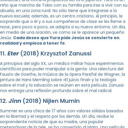
niño que marcha de Tokio con su familia para irse a vivir con su
abuela, en una zona rural. No sólo tiene que integrarse a la
nueva escuela; además, es un centro cristiano. Al principio, le
sorprende que a él y a sus compañeros de clase se les llame a
rezar, pero poco a poco, se adapta a su nuevo entorno. Un día,
en medio de una oración, ve como se le aparece un pequeño
Jesús.
Cada deseo que Yura pide Jesús se convierte en
realidad y empieza a tener fe
.
11.
Eter
(2018) Krzysztof Zanussi
A principios del siglo XX, un médico militar hace experimentos
científicos para poder manipular a la gente. Una relectura del
Fausto de Goethe, la música de la ópera Parsifal de Wagner, la
pintura de Hans Memling sobre «El juicio final» y la teología
sobre el mal y la salvación se reúnen en esta película. Zanussi
nos entrega una reflexión profunda sobre el mal radical.
12.
Jinn
(2018) Nijlen Mumin
Summer es una chica de 17 años con valores sólidos basados ​​
en la libertad y el respeto por los demás. Un día, recibe la
sorprendente noticia de que su madre, una popular
meteoróloga de la tele, se ha convertido al Islam. Una película