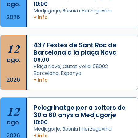
Semproniana (“relatiu a Semprònia =
ago.
10:00
eterna”) són deixebles seves. I l’any 1667, el
Medjugorje, Bòsnia i Herzegovina
2026
+ info
frare Joan Gaspar Roig, afirma en una obra
que les santes són filles de l’antiga Iluro.
Mataró en reivindicarà les relíq
...
Ver más
12
437 Festes de Sant Roc de
Foto
Barcelona a la plaça Nova
ago.
09:00
View on Facebook
·
Share
Plaça Nova, Ciutat Vella, 08002
Barcelona, Espanya
2026
+ info
12
Pelegrinatge per a solters de
30 a 60 anys a Medjugorje
ago.
10:00
Medjugorje, Bòsnia i Herzegovina
2026
+ info