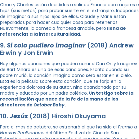
Chao y Charles están decididos a salir de Francia con mujeres e
hijos (sus nietos) para probar suerte en el extranjero. Incapaces
de imaginar a sus hijos lejos de ellos, Claude y Marie están
preparados para hacer cualquier cosa para retenerlos.
Nuevamente, la comedia francesa amable, pero
llena de
referencias a la interculturalidad.
9.
Si solo pudiero imaginar
(2018) Andrew
Erwin y Jon Erwin
Hay algunas canciones que pueden curar «I Can Only Imagine»
de Bart Millard es una de esas canciones. Escrita cuando su
padre murió, la canción imagina cómo será estar en el cielo.
Esta es la película sobre esta canción, que se forja en la
experiencia dolorosa de su autor, niño abandonado por su
madre y educado por un padre colérico. U
n testigo sobre la
reconciliación que nace de la fe de la mano de los
directores de
October Baby
.
10.
Jesús
(2018) Hiroshi Okuyama
Para el mes de octubre, se estrenará el que ha sido el
Premio a
Nuevos Realizadores
del último Festival de Cine de San
Sebastián, una extraña propuesta del cine japonés. Yura es un