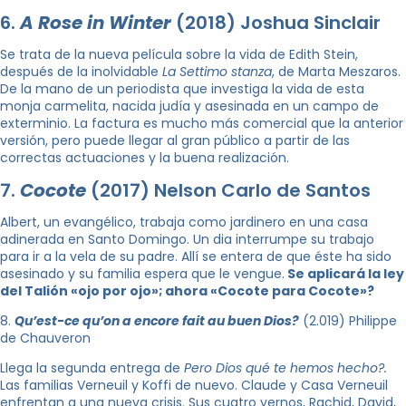
6.
A Rose in Winter
(2018) Joshua Sinclair
Se trata de la nueva película sobre la vida de Edith Stein,
después de la inolvidable
La Settimo stanza
, de Marta Meszaros.
De la mano de un periodista que investiga la vida de esta
monja carmelita, nacida judía y asesinada en un campo de
exterminio. La factura es mucho más comercial que la anterior
versión, pero puede llegar al gran público a partir de las
correctas actuaciones y la buena realización.
7.
C
ocote
(2017) Nelson Carlo de Santos
Albert, un evangélico, trabaja como jardinero en una casa
adinerada en Santo Domingo. Un dia interrumpe su trabajo
para ir a la vela de su padre. Allí se entera de que éste ha sido
asesinado y su familia espera que le vengue.
Se aplicará la ley
del Talión «ojo por ojo»; ahora «Cocote para Cocote»?
8.
Qu’est-ce qu’on a encore fait au buen Dios?
(2.019) Philippe
de Chauveron
Llega la segunda entrega de
Pero Dios qué te hemos hecho?.
Las familias Verneuil y Koffi de nuevo. Claude y Casa Verneuil
enfrentan a una nueva crisis. Sus cuatro yernos, Rachid, David,