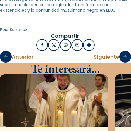
sobre la adolescencia, la religión, las transformaciones
existenciales y la comunidad musulmana negra en EEUU.
Peio Sánchez
Compartir:
Facebook
X / Twitter
WhatsApp
Email
Imprimir
Anterior
Siguiente
Te interesará…