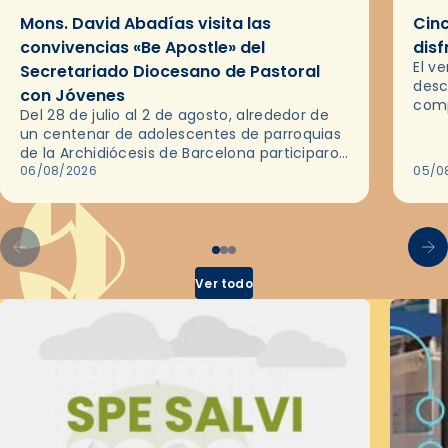
Mons. David Abadías visita las
Cinc
convivencias «Be Apostle» del
disf
El v
Secretariado Diocesano de Pastoral
desc
con Jóvenes
comp
Del 28 de julio al 2 de agosto, alrededor de
ocas
un centenar de adolescentes de parroquias
histo
de la Archidiócesis de Barcelona participaron
sobr
en las convivencias Be Apostle, organizadas
06/08/2026
05/0
por el Secretariado Diocesano…
Ver todo