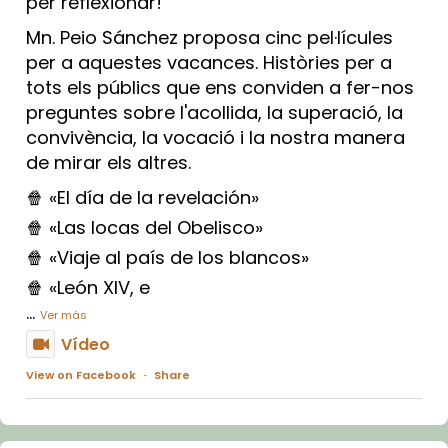
per reflexionar!
Mn. Peio Sánchez proposa cinc pel·lícules
per a aquestes vacances. Històries per a
tots els públics que ens conviden a fer-nos
preguntes sobre l'acollida, la superació, la
convivència, la vocació i la nostra manera
de mirar els altres.
🍿 «El día de la revelación»
🍿 «Las locas del Obelisco»
🍿 «Viaje al país de los blancos»
🍿 «León XIV, e
...
Ver más
Vídeo
View on Facebook
·
Share
Arquebisbat de Barcelona