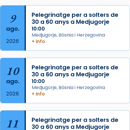
col·laboradors, a la Catedral de Barcelona.
L’arquebisbe de Barcelona, el cardenal Joan
9
Pelegrinatge per a solters de
Josep Omella, ha presidit la missa i l’ha
30 a 60 anys a Medjugorje
concelebrat el bisbe auxiliar de Barcelona,
ago.
10:00
Mons. David Abadías.
Medjugorje, Bòsnia i Herzegovina
2026
+ info
📸 Dr. G. Simón
Foto
View on Facebook
·
Share
10
Pelegrinatge per a solters de
30 a 60 anys a Medjugorje
Arquebisbat de Barcelona
ago.
10:00
2 weeks ago
Medjugorje, Bòsnia i Herzegovina
2026
Memòria de les santes Juliana i
+ info
Semproniana, verges i màrtirs.
Acompanyant la història de sant Cugat, a
partir de l’Edat Mitjana sorgeix la tradició
11
Pelegrinatge per a solters de
que les santes Juliana (“relatiu a Júlia”) i
30 a 60 anys a Medjugorje