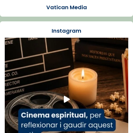
1 week ago
Vatican Media
La Carmina va patir depressió. Fa gairebé
dos mesos, a l'Estadi Lluís Companys, la
jove va fer arribar el seu testimoni al papa
Instagram
Lleó XIV.
Recupera l'entrevista comp
Vatican
tican News 👇
News
www.vaticannews.va/es/iglesia/news/2026-
07/carmina-historia-depresion-papa-viaje-
espana-testimoni...
Foto
View on Facebook
·
Share
Arquebisbat de Barcelona
1 week ago
«Avui les santes Juliana i Semproniana ens