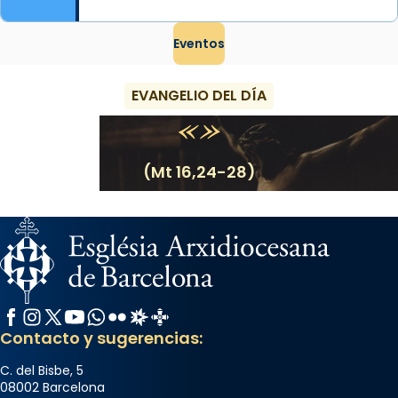
Eventos
EVANGELIO DEL DÍA
(Mt 16,24-28)
Facebook
Instagram
X / Twitter
YouTube
WhatsApp
Flickr
Radio Estel
Catalunya Cristiana
Contacto y sugerencias:
C. del Bisbe, 5
08002 Barcelona