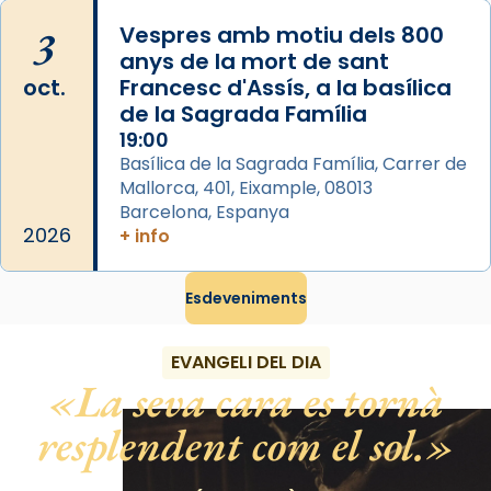
apòstol màrtir, decapitat a Jerusalem per
3
Vespres amb motiu dels 800
Herodes Agripa (vers l'any 44).
anys de la mort de sant
Patró de Galícia, després de les invasions
oct.
Francesc d'Assís, a la basílica
musulmanes fou venerat com a patró dels
de la Sagrada Família
Regnes castellans i més tard de tota
19:00
Basílica de la Sagrada Família, Carrer de
Espanya.
Mallorca, 401, Eixample, 08013
El seu sepulcre a Compostela fou un gran
Barcelona, Espanya
centre de peregrinacions medievals de tot
2026
+ info
el món cristià, després de Roma i terra
Santa.
Esdeveniments
«A Raïms de Sant Jaume, raïms aigualits;
raïms de setembre te'n llepes els dits»,
EVANGELI DEL DIA
segons una dita popular.
La seva cara es tornà
Photo
resplendent com el sol.
View on Facebook
·
Share