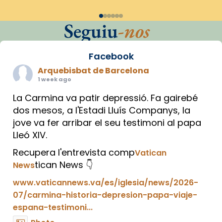
Seguiu
-nos
Facebook
Arquebisbat de Barcelona
1 week ago
La Carmina va patir depressió. Fa gairebé
dos mesos, a l'Estadi Lluís Companys, la
jove va fer arribar el seu testimoni al papa
Lleó XIV.
Recupera l'entrevista comp
Vatican
tican News 👇
News
www.vaticannews.va/es/iglesia/news/2026-
07/carmina-historia-depresion-papa-viaje-
espana-testimoni...