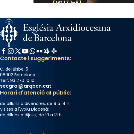
(Mt 17,1-9)
Facebook
Instagram
X / Twitter
YouTube
WhatsApp
Flickr
Radio Estel
Catalunya Cristiana
Contacte i suggeriments:
C. del Bisbe, 5
08002 Barcelona
Telf. 93 270 10 10
secgral@arqbcn.cat
Horari d'atenció al públic:
de dilluns a divendres, de 9 a 14 h.
Visites a l'Arxiu Diocesà:
de dilluns a dijous, de 10 a 13 h.