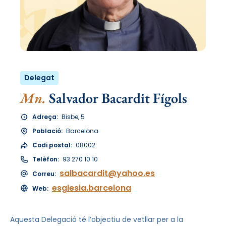
Delegat
Mn.
Salvador Bacardit Fígols
Adreça:
Bisbe, 5
Població:
Barcelona
Codi postal:
08002
Telèfon:
93 270 10 10
salbacardit@yahoo.es
Correu:
esglesia.barcelona
Web:
Aquesta Delegació té l’objectiu de vetllar per a la