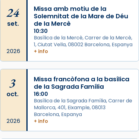
processó (recuperada el 1972) al voltant
24
Missa amb motiu de la
del temple amb les relíquies de les santes.
Solemnitat de la Mare de Déu
Des de 1985 hi participa també un grup de
set.
de la Mercè
diablesses amb música i ball propis. Festa
10:30
gran a Mataró.
Basílica de la Mercè, Carrer de la Mercè,
1, Ciutat Vella, 08002 Barcelona, Espanya
«Si vols saber què és calor, ves per les
2026
+ info
Santes a Mataró»🥵.
Photo
View on Facebook
·
Share
3
Missa francòfona a la basílica
de la Sagrada Família
Arquebisbat de Barcelona
oct.
16:00
2 weeks ago
Basílica de la Sagrada Família, Carrer de
Mallorca, 401, Eixample, 08013
Jaume, fill de Zebedeu, és juntament amb el
Barcelona, Espanya
seu germà Joan i Pere un dels que
2026
+ info
acompanyava més de prop Jesús.
Segons el llibre dels Fets (12,2) fou el primer