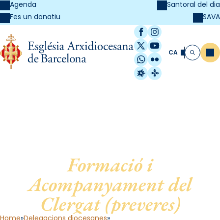
Agenda
Santoral del dia
SAVA
Fes un donatiu
Facebook
Instagram
X / Twitter
YouTube
CA
Me
Cerca
WhatsApp
Flickr
Radio Estel
Catalunya Cristi
Delegació diocesana per a la
Formació i
Acompanyament del
Clergat (preveres)
Home
Delegacions diocesanes