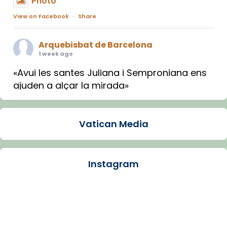
Photo
View on Facebook
·
Share
Arquebisbat de Barcelona
1 week ago
«Avui les santes Juliana i Semproniana ens
ajuden a alçar la mirada»
Mons. Sergi Gordo, bisbe de Tortosa, ha
presidit aquest 27 de juliol la missa de Les
Vatican Media
Santes de Mataró.
🔗
tinyurl.com/cvu5jmbk
📸 J. Merino
Instagram
Photo
View on Facebook
·
Share
Arquebisbat de Barcelona
is at Catedral