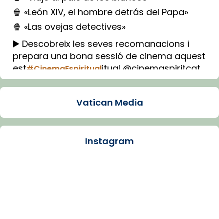
🍿 «León XIV, el hombre detrás del Papa»
🍿 «Las ovejas detectives»
▶️ Descobreix les seves recomanacions i
prepara una bona sessió de cinema aquest
est
itual @cinemaspiritcat
#CinemaEspiritual
Imatge: Generada amb IA (OpenAI)
Video
Vatican Media
View on Facebook
·
Share
Instagram
Arquebisbat de Barcelona
1 week ago
La Carmina va patir depressió. Fa gairebé
dos mesos, a l'Estadi Lluís Companys, la
jove va fer arribar el seu testimoni al papa
Lleó XIV.