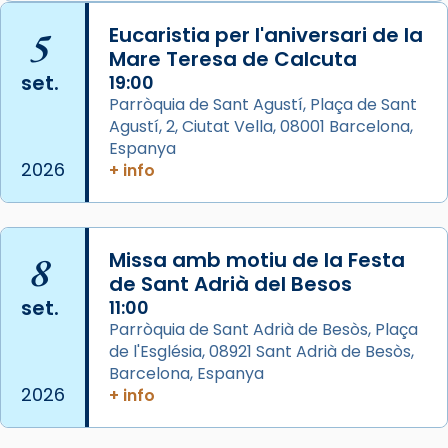
📸 J. Merino
5
Eucaristia per l'aniversari de la
Mare Teresa de Calcuta
Photo
set.
19:00
View on Facebook
·
Share
Parròquia de Sant Agustí, Plaça de Sant
Agustí, 2, Ciutat Vella, 08001 Barcelona,
Arquebisbat de Barcelona
is at Catedral
Espanya
de Barcelona.
2026
+ info
2 weeks ago
Aquest dilluns, 27 de juliol, ha tingut lloc la
missa d’acció de gràcies en agraïment al
8
Missa amb motiu de la Festa
comitè organitzador de la visita apostòlica
de Sant Adrià del Besos
del Sant Pare Lleó XIV a Barcelona, i als
set.
11:00
col·laboradors, a la Catedral de Barcelona.
Parròquia de Sant Adrià de Besòs, Plaça
L’arquebisbe de Barcelona, el cardenal Joan
de l'Església, 08921 Sant Adrià de Besòs,
Josep Omella, ha presidit la missa i l’ha
Barcelona, Espanya
2026
+ info
concelebrat el bisbe auxiliar de Barcelona,
Mons. David Abadías.