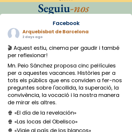
Seguiu
-nos
Facebook
Arquebisbat de Barcelona
2 days ago
🎬 Aquest estiu, cinema per gaudir i també
per reflexionar!
Mn. Peio Sánchez proposa cinc pel·lícules
per a aquestes vacances. Històries per a
tots els públics que ens conviden a fer-nos
preguntes sobre l'acollida, la superació, la
convivència, la vocació i la nostra manera
de mirar els altres.
🍿 «El día de la revelación»
🍿 «Las locas del Obelisco»
🍿 «Viaje al país de los blancos»