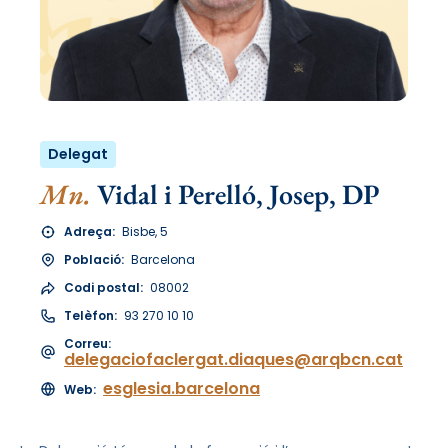
Delegat
Mn.
Vidal i Perelló, Josep, DP
Adreça:
Bisbe, 5
Població:
Barcelona
Codi postal:
08002
Telèfon:
93 270 10 10
Correu:
delegaciofaclergat.diaques@arqbcn.cat
esglesia.barcelona
Web: