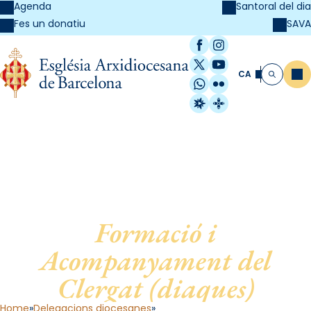
Agenda
Santoral del dia
SAVA
Fes un donatiu
Facebook
Instagram
X / Twitter
YouTube
CA
Me
Cerca
WhatsApp
Flickr
Radio Estel
Catalunya Cristi
Delegació diocesana per a la
Formació i
Acompanyament del
Clergat (diaques)
Home
Delegacions diocesanes