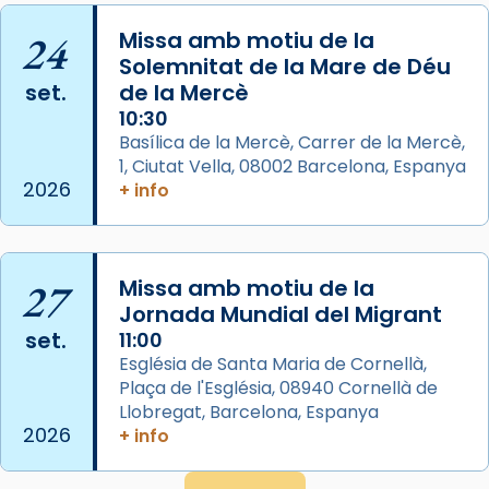
📸 Dr. G. Simón
24
Missa amb motiu de la
Photo
Solemnitat de la Mare de Déu
View on Facebook
·
Share
set.
de la Mercè
10:30
Arquebisbat de Barcelona
Basílica de la Mercè, Carrer de la Mercè,
2 weeks ago
1, Ciutat Vella, 08002 Barcelona, Espanya
2026
+ info
Memòria de les santes Juliana i
Semproniana, verges i màrtirs.
Acompanyant la història de sant Cugat, a
27
Missa amb motiu de la
partir de l’Edat Mitjana sorgeix la tradició
Jornada Mundial del Migrant
que les santes Juliana (“relatiu a Júlia”) i
set.
11:00
Semproniana (“relatiu a Semprònia =
Església de Santa Maria de Cornellà,
eterna”) són deixebles seves. I l’any 1667, el
Plaça de l'Església, 08940 Cornellà de
frare Joan Gaspar Roig, afirma en una obra
Llobregat, Barcelona, Espanya
que les santes són filles de l’antiga Iluro.
2026
+ info
Mataró en reivindicarà les relíquies fins que
les aconseguirà el 1772. L’ofici que es canta