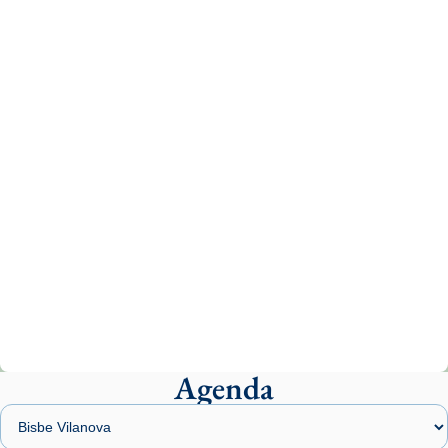
Recupera l'entrevista comp
Vatican
tican News 👇
News
www.vaticannews.va/es/iglesia/news/2026-
07/carmina-historia-depresion-papa-viaje-
espana-testimoni...
Photo
View on Facebook
·
Share
Arquebisbat de Barcelona
1 week ago
«Avui les santes Juliana i Semproniana ens
ajuden a alçar la mirada»
Mons. Sergi Gordo, bisbe de Tortosa, ha
presidit aquest 27 de juliol la missa de Les
Agenda
Santes de Mataró.
🔗
tinyurl.com/cvu5jmbk