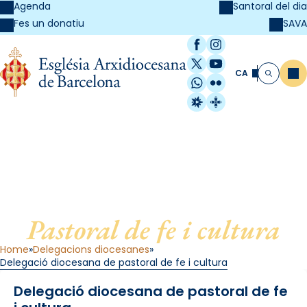
Agenda
Santoral del dia
SAVA
Fes un donatiu
Facebook
Instagram
X / Twitter
YouTube
CA
Me
Cerca
WhatsApp
Flickr
Radio Estel
Catalunya Cristi
Delegació diocesana de
Pastoral de fe i cultura
Home
Delegacions diocesanes
Delegació diocesana de pastoral de fe i cultura
Delegació diocesana de pastoral de fe