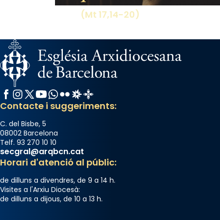
missa d’acció de gràcies en agraïment al
(Mt 17,14-20)
comitè organitzador de la visita apostòlica
del Sant Pare Lleó XIV a Barcelona, i als
col·laboradors, a la Catedral de Barcelona.
L’arquebisbe de Barcelona, el cardenal Joan
Josep Omella, ha presidit la missa i l’ha
concelebrat el bisbe auxiliar de Barcelona,
Facebook
Instagram
X / Twitter
YouTube
WhatsApp
Flickr
Radio Estel
Catalunya Cristiana
Mons. David Abadías.
Contacte i suggeriments:
📸 Dr. G. Simón
C. del Bisbe, 5
Photo
08002 Barcelona
Telf. 93 270 10 10
View on Facebook
·
Share
secgral@arqbcn.cat
Horari d'atenció al públic:
Arquebisbat de Barcelona
de dilluns a divendres, de 9 a 14 h.
2 weeks ago
Visites a l'Arxiu Diocesà:
de dilluns a dijous, de 10 a 13 h.
Memòria de les santes Juliana i
Semproniana, verges i màrtirs.