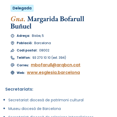
Delegada
Gna.
Margarida Bofarull
Buñuel
Adreça:
Bisbe, 5
Població:
Barcelona
Codi postal:
08002
Telèfon:
93 270 10 10 (ext. 394)
mbofarull@arqbcn.cat
Correu:
www.esglesia.barcelona
Web:
Secretariats:
Secretariat diocesà de patrimoni cultural
Museu diocesà de Barcelona