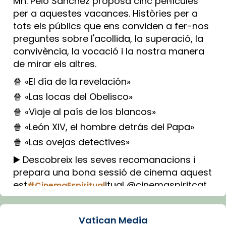
Mn. Peio Sánchez proposa cinc pel·lícules
per a aquestes vacances. Històries per a
tots els públics que ens conviden a fer-nos
preguntes sobre l'acollida, la superació, la
convivència, la vocació i la nostra manera
de mirar els altres.
🍿 «El día de la revelación»
🍿 «Las locas del Obelisco»
🍿 «Viaje al país de los blancos»
🍿 «León XIV, el hombre detrás del Papa»
🍿 «Las ovejas detectives»
▶️ Descobreix les seves recomanacions i
prepara una bona sessió de cinema aquest
est
itual @cinemaspiritcat
#CinemaEspiritual
Imatge: Generada amb IA (OpenAI)
Video
Vatican Media