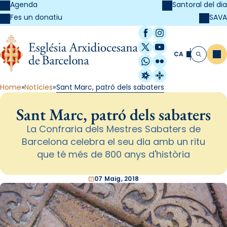
Agenda
Santoral del dia
SAVA
Fes un donatiu
Facebook
Instagram
X / Twitter
YouTube
CA
Me
Cerca
WhatsApp
Flickr
Radio Estel
Catalunya Cristi
Home
Notícies
Sant Marc, patró dels sabaters
Sant Marc, patró dels sabaters
La Confraria dels Mestres Sabaters de
Barcelona celebra el seu dia amb un ritu
que té més de 800 anys d'història
07 Maig, 2018