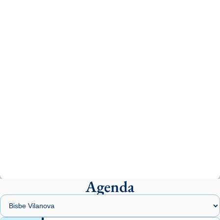
Recupera l'entrevista comp
Vatican
tican News 👇
News
www.vaticannews.va/es/iglesia/news/2026-
07/carmina-historia-depresion-papa-viaje-
espana-testimoni...
Photo
View on Facebook
·
Share
Arquebisbat de Barcelona
2 weeks ago
«Avui les santes Juliana i Semproniana ens
ajuden a alçar la mirada»
Mons. Sergi Gordo, bisbe de Tortosa, ha
presidit aquest 27 de juliol la missa de Les
Agenda
Santes de Mataró.
🔗
tinyurl.com/cvu5jmbk