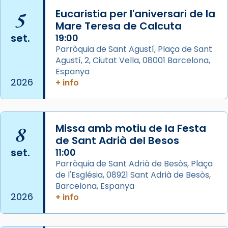
📸 J. Merino
5
Eucaristia per l'aniversari de la
Mare Teresa de Calcuta
Photo
set.
19:00
View on Facebook
·
Share
Parròquia de Sant Agustí, Plaça de Sant
Agustí, 2, Ciutat Vella, 08001 Barcelona,
Arquebisbat de Barcelona
is at Catedral
Espanya
de Barcelona.
2026
+ info
2 weeks ago
Aquest dilluns, 27 de juliol, ha tingut lloc la
missa d’acció de gràcies en agraïment al
8
Missa amb motiu de la Festa
comitè organitzador de la visita apostòlica
de Sant Adrià del Besos
del Sant Pare Lleó XIV a Barcelona, i als
set.
11:00
col·laboradors, a la Catedral de Barcelona.
Parròquia de Sant Adrià de Besòs, Plaça
L’arquebisbe de Barcelona, el cardenal Joan
de l'Església, 08921 Sant Adrià de Besòs,
Josep Omella, ha presidit la missa i l’ha
Barcelona, Espanya
2026
+ info
concelebrat el bisbe auxiliar de Barcelona,
Mons. David Abadías.