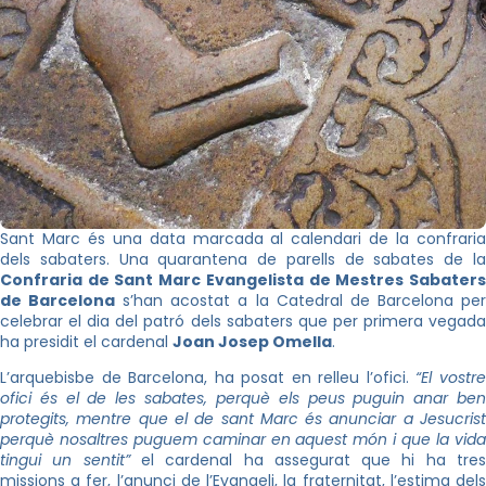
Sant Marc és una data marcada al calendari de la confraria
dels sabaters. Una quarantena de parells de sabates de la
Confraria de Sant Marc Evangelista de Mestres Sabaters
de Barcelona
s’han acostat a la Catedral de Barcelona pe
celebrar el dia del patró dels sabaters que per primera vegada
ha presidit el cardenal
Joan Josep Omella
.
L’arquebisbe de Barcelona, ha posat en relleu l’ofici.
“El vostr
ofici és el de les sabates, perquè els peus puguin anar ben
protegits, mentre que el de sant Marc és anunciar a Jesucrist
perquè nosaltres puguem caminar en aquest món i que la vida
tingui un sentit”
el cardenal ha assegurat que hi ha tre
missions a fer, l’anunci de l’Evangeli, la fraternitat, l’estima dels