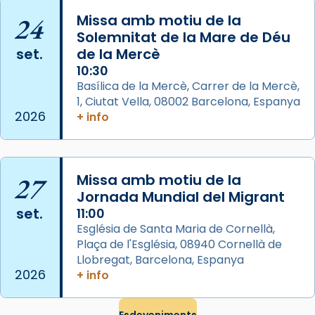
📸 Dr. G. Simón
24
Missa amb motiu de la
Photo
Solemnitat de la Mare de Déu
View on Facebook
·
Share
set.
de la Mercè
10:30
Arquebisbat de Barcelona
Basílica de la Mercè, Carrer de la Mercè,
2 weeks ago
1, Ciutat Vella, 08002 Barcelona, Espanya
2026
+ info
Memòria de les santes Juliana i
Semproniana, verges i màrtirs.
Acompanyant la història de sant Cugat, a
27
Missa amb motiu de la
partir de l’Edat Mitjana sorgeix la tradició
Jornada Mundial del Migrant
que les santes Juliana (“relatiu a Júlia”) i
set.
11:00
Semproniana (“relatiu a Semprònia =
Església de Santa Maria de Cornellà,
eterna”) són deixebles seves. I l’any 1667, el
Plaça de l'Església, 08940 Cornellà de
frare Joan Gaspar Roig, afirma en una obra
Llobregat, Barcelona, Espanya
que les santes són filles de l’antiga Iluro.
2026
+ info
Mataró en reivindicarà les relíquies fins que
les aconseguirà el 1772. L’ofici que es canta