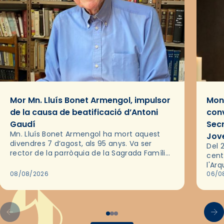
Mor Mn. Lluís Bonet Armengol, impulsor
Mons
de la causa de beatificació d’Antoni
conv
Gaudí
Sec
Mn. Lluís Bonet Armengol ha mort aquest
Jov
divendres 7 d’agost, als 95 anys. Va ser
Del 2
rector de la parròquia de la Sagrada Família
cent
de Barcelona durant 25 anys, entre 1993 i
l'Ar
2018,…
08/08/2026
les 
06/0
pel 