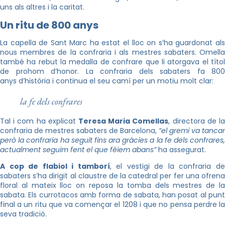
uns als altres i la caritat.
Un ritu de 800 anys
La capella de Sant Marc ha estat el lloc on s’ha guardonat als
nous membres de la confraria i als mestres sabaters. Omella
també ha rebut la medalla de confrare que li atorgava el títol
de prohom d’honor. La confraria dels sabaters fa 800
anys d’història i continua el seu camí per un motiu molt clar:
la fe dels confrares
Tal i com ha explicat
Teresa Maria
Comellas
, directora de l
confraria de mestres sabaters de Barcelona,
“el gremi va tancar
però la confraria ha seguit fins ara gràcies a la fe dels confrares,
actualment seguim fent el que fèiem abans”
ha assegurat.
A cop de flabiol i tamborí
, el vestigi de la confraria d
sabaters s’ha dirigit al claustre de la catedral per fer una ofrena
floral al mateix lloc on reposa la tomba dels mestres de la
sabata. Els currotacos amb forma de sabata, han posat al punt
final a un ritu que va començar el 1208 i que no pensa perdre la
seva tradició.