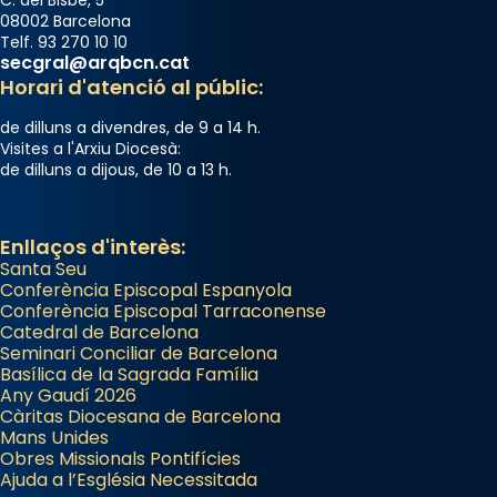
C. del Bisbe, 5
08002 Barcelona
Telf. 93 270 10 10
secgral@arqbcn.cat
Horari d'atenció al públic:
de dilluns a divendres, de 9 a 14 h.
Visites a l'Arxiu Diocesà:
de dilluns a dijous, de 10 a 13 h.
Enllaços d'interès:
Santa Seu
Conferència Episcopal Espanyola
Conferència Episcopal Tarraconense
Catedral de Barcelona
Seminari Conciliar de Barcelona
Basílica de la Sagrada Família
Any Gaudí 2026
Càritas Diocesana de Barcelona
Mans Unides
Obres Missionals Pontifícies
Ajuda a l’Església Necessitada