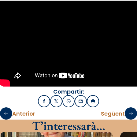
Compartir:
Facebook
X / Twitter
WhatsApp
Email
Imprimir
Anterior
Següent
T’interessarà…