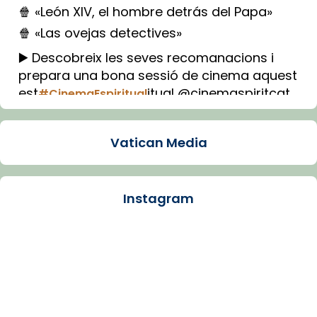
🍿 «León XIV, el hombre detrás del Papa»
🍿 «Las ovejas detectives»
▶️ Descobreix les seves recomanacions i
prepara una bona sessió de cinema aquest
est
itual @cinemaspiritcat
#CinemaEspiritual
Imatge: Generada amb IA (OpenAI)
Video
Vatican Media
View on Facebook
·
Share
Instagram
Arquebisbat de Barcelona
2 weeks ago
La Carmina va patir depressió. Fa gairebé
dos mesos, a l'Estadi Lluís Companys, la
jove va fer arribar el seu testimoni al papa
Lleó XIV.