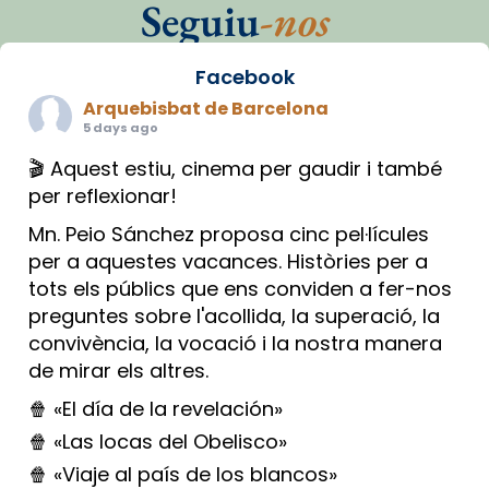
Seguiu
-nos
Facebook
Arquebisbat de Barcelona
5 days ago
🎬 Aquest estiu, cinema per gaudir i també
per reflexionar!
Mn. Peio Sánchez proposa cinc pel·lícules
per a aquestes vacances. Històries per a
tots els públics que ens conviden a fer-nos
preguntes sobre l'acollida, la superació, la
convivència, la vocació i la nostra manera
de mirar els altres.
🍿 «El día de la revelación»
🍿 «Las locas del Obelisco»
🍿 «Viaje al país de los blancos»