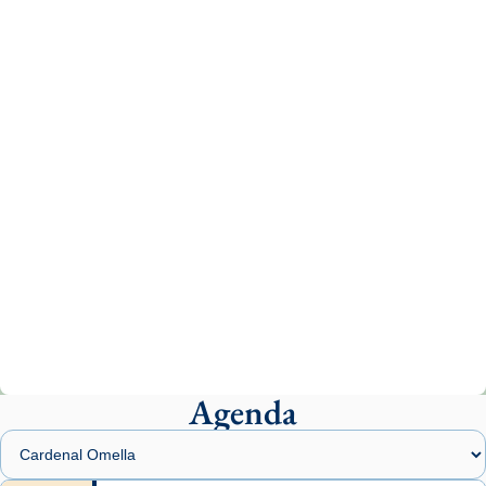
Recupera l'entrevista comp
Vatican
tican News 👇
News
www.vaticannews.va/es/iglesia/news/2026-
07/carmina-historia-depresion-papa-viaje-
espana-testimoni...
Photo
View on Facebook
·
Share
Arquebisbat de Barcelona
2 weeks ago
«Avui les santes Juliana i Semproniana ens
ajuden a alçar la mirada»
Mons. Sergi Gordo, bisbe de Tortosa, ha
presidit aquest 27 de juliol la missa de Les
Agenda
Santes de Mataró.
🔗
tinyurl.com/cvu5jmbk