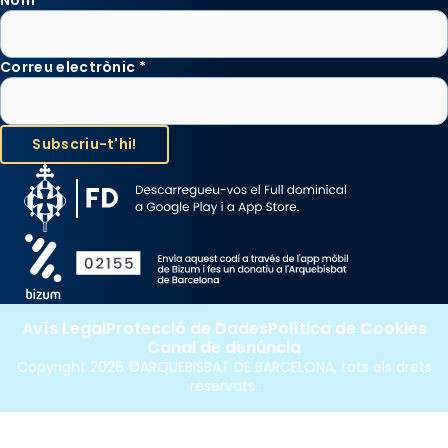
Correu electrònic
*
Avís Legal
Protecció de Dades
Política de Cookies
Canal de denúncia
Copyright 2026 ©ARQUEBISBAT DE BARCELONA, tots els drets
reservats.