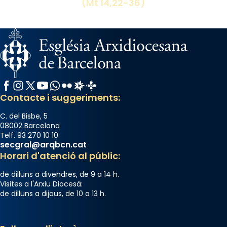
(Mt 14,22-36)
Facebook
Instagram
X / Twitter
YouTube
WhatsApp
Flickr
Radio Estel
Catalunya Cristiana
Contacte i suggeriments:
C. del Bisbe, 5
08002 Barcelona
Telf. 93 270 10 10
secgral@arqbcn.cat
Horari d'atenció al públic:
de dilluns a divendres, de 9 a 14 h.
Visites a l'Arxiu Diocesà:
de dilluns a dijous, de 10 a 13 h.