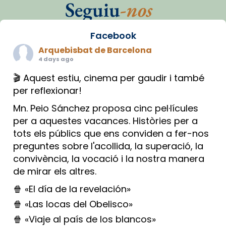
Seguiu
-nos
Facebook
Arquebisbat de Barcelona
4 days ago
🎬 Aquest estiu, cinema per gaudir i també
per reflexionar!
Mn. Peio Sánchez proposa cinc pel·lícules
per a aquestes vacances. Històries per a
tots els públics que ens conviden a fer-nos
preguntes sobre l'acollida, la superació, la
convivència, la vocació i la nostra manera
de mirar els altres.
🍿 «El día de la revelación»
🍿 «Las locas del Obelisco»
🍿 «Viaje al país de los blancos»