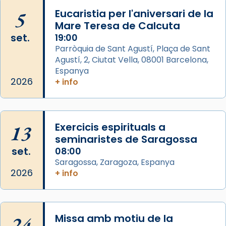
📸 J. Merino
5
Eucaristia per l'aniversari de la
Mare Teresa de Calcuta
Photo
set.
19:00
View on Facebook
·
Share
Parròquia de Sant Agustí, Plaça de Sant
Agustí, 2, Ciutat Vella, 08001 Barcelona,
Arquebisbat de Barcelona
is at Catedral
Espanya
de Barcelona.
2026
+ info
2 weeks ago
Aquest dilluns, 27 de juliol, ha tingut lloc la
missa d’acció de gràcies en agraïment al
13
Exercicis espirituals a
comitè organitzador de la visita apostòlica
seminaristes de Saragossa
del Sant Pare Lleó XIV a Barcelona, i als
set.
08:00
col·laboradors, a la Catedral de Barcelona.
Saragossa, Zaragoza, Espanya
L’arquebisbe de Barcelona, el cardenal Joan
2026
+ info
Josep Omella, ha presidit la missa i l’ha
concelebrat el bisbe auxiliar de Barcelona,
Mons. David Abadías.
24
Missa amb motiu de la