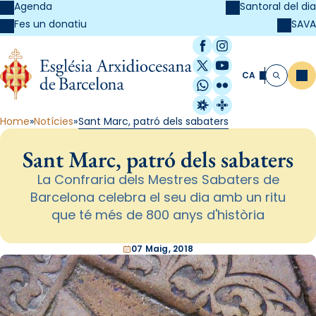
Agenda
Santoral del dia
SAVA
Fes un donatiu
Facebook
Instagram
X / Twitter
YouTube
CA
Me
Cerca
WhatsApp
Flickr
Radio Estel
Catalunya Cristi
Home
Notícies
Sant Marc, patró dels sabaters
Sant Marc, patró dels sabaters
La Confraria dels Mestres Sabaters de
Barcelona celebra el seu dia amb un ritu
que té més de 800 anys d'història
07 Maig, 2018