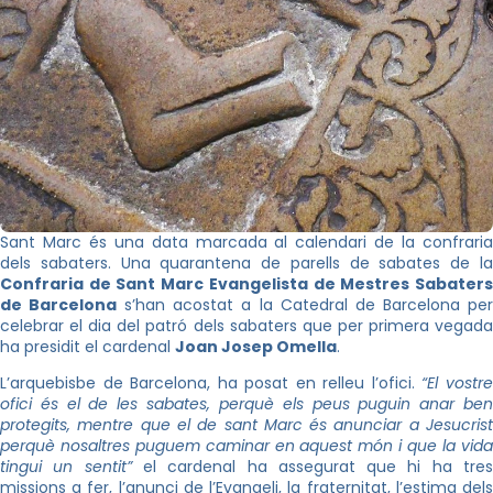
Sant Marc és una data marcada al calendari de la confraria
dels sabaters. Una quarantena de parells de sabates de la
Confraria de Sant Marc Evangelista de Mestres Sabaters
de Barcelona
s’han acostat a la Catedral de Barcelona pe
celebrar el dia del patró dels sabaters que per primera vegada
ha presidit el cardenal
Joan Josep Omella
.
L’arquebisbe de Barcelona, ha posat en relleu l’ofici.
“El vostr
ofici és el de les sabates, perquè els peus puguin anar ben
protegits, mentre que el de sant Marc és anunciar a Jesucrist
perquè nosaltres puguem caminar en aquest món i que la vida
tingui un sentit”
el cardenal ha assegurat que hi ha tre
missions a fer, l’anunci de l’Evangeli, la fraternitat, l’estima dels