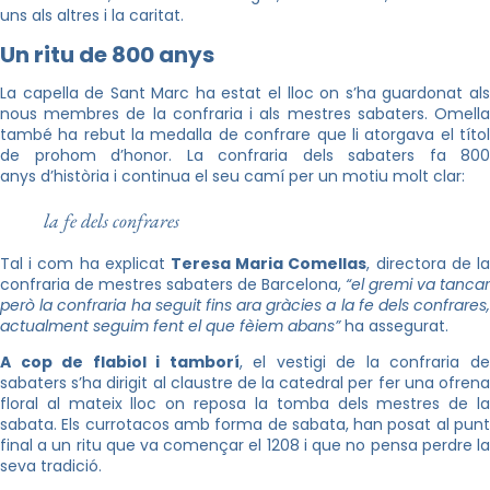
uns als altres i la caritat.
Un ritu de 800 anys
La capella de Sant Marc ha estat el lloc on s’ha guardonat als
nous membres de la confraria i als mestres sabaters. Omella
també ha rebut la medalla de confrare que li atorgava el títol
de prohom d’honor. La confraria dels sabaters fa 800
anys d’història i continua el seu camí per un motiu molt clar:
la fe dels confrares
Tal i com ha explicat
Teresa Maria
Comellas
, directora de l
confraria de mestres sabaters de Barcelona,
“el gremi va tancar
però la confraria ha seguit fins ara gràcies a la fe dels confrares,
actualment seguim fent el que fèiem abans”
ha assegurat.
A cop de flabiol i tamborí
, el vestigi de la confraria d
sabaters s’ha dirigit al claustre de la catedral per fer una ofrena
floral al mateix lloc on reposa la tomba dels mestres de la
sabata. Els currotacos amb forma de sabata, han posat al punt
final a un ritu que va començar el 1208 i que no pensa perdre la
seva tradició.