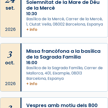
📸 Dr. G. Simón
Solemnitat de la Mare de Déu
set.
de la Mercè
Photo
10:30
View on Facebook
·
Share
Basílica de la Mercè, Carrer de la Mercè,
1, Ciutat Vella, 08002 Barcelona, Espanya
2026
Arquebisbat de Barcelona
+ info
2 weeks ago
Memòria de les santes Juliana i
Semproniana, verges i màrtirs.
3
Missa francòfona a la basílica
de la Sagrada Família
Acompanyant la història de sant Cugat, a
oct.
16:00
partir de l’Edat Mitjana sorgeix la tradició
Basílica de la Sagrada Família, Carrer de
que les santes Juliana (“relatiu a Júlia”) i
Mallorca, 401, Eixample, 08013
Semproniana (“relatiu a Semprònia =
Barcelona, Espanya
eterna”) són deixebles seves. I l’any 1667, el
2026
+ info
frare Joan Gaspar Roig, afirma en una obra
que les santes són filles de l’antiga Iluro.
Mataró en reivindicarà les relíquies fins que
Vespres amb motiu dels 800
les aconseguirà el 1772. L’ofici que es canta