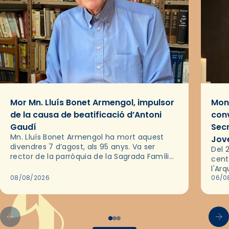
Mor Mn. Lluís Bonet Armengol, impulsor
Mons
de la causa de beatificació d’Antoni
conv
Gaudí
Sec
Mn. Lluís Bonet Armengol ha mort aquest
Jov
divendres 7 d’agost, als 95 anys. Va ser
Del 2
rector de la parròquia de la Sagrada Família
cent
de Barcelona durant 25 anys, entre 1993 i
l'Ar
2018,…
08/08/2026
les 
06/0
pel 