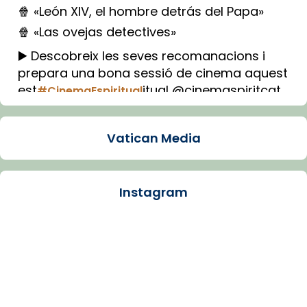
🍿 «León XIV, el hombre detrás del Papa»
🍿 «Las ovejas detectives»
▶️ Descobreix les seves recomanacions i
prepara una bona sessió de cinema aquest
est
itual @cinemaspiritcat
#CinemaEspiritual
Imatge: Generada amb IA (OpenAI)
Video
Vatican Media
View on Facebook
·
Share
Instagram
Arquebisbat de Barcelona
1 week ago
La Carmina va patir depressió. Fa gairebé
dos mesos, a l'Estadi Lluís Companys, la
jove va fer arribar el seu testimoni al papa
Lleó XIV.