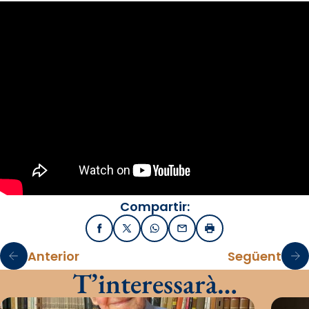
Compartir:
Facebook
X / Twitter
WhatsApp
Email
Imprimir
Anterior
Següent
T’interessarà…