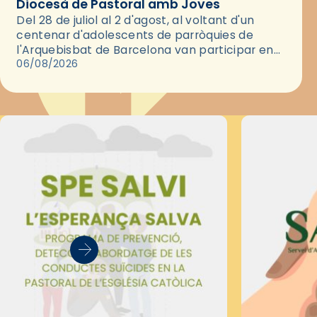
Diocesà de Pastoral amb Joves
Del 28 de juliol al 2 d'agost, al voltant d'un
centenar d'adolescents de parròquies de
l'Arquebisbat de Barcelona van participar en
les convivències Be Apostle, organitzades pel
06/08/2026
Secretariat Diocesà de Pastoral amb…