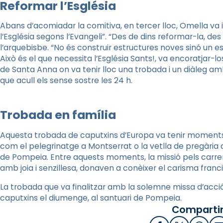
Reformar l’Església
Abans d’acomiadar la comitiva, en tercer lloc, Omella va in
l’Església segons l’Evangeli”. “Des de dins reformar-la, de
l’arquebisbe. “No és construir estructures noves sinó un e
Això és el que necessita l’Església Sants!, va encoratjar-l
de Santa Anna on va tenir lloc una trobada i un diàleg 
que acull els sense sostre les 24 h.
Trobada en família
Aquesta trobada de caputxins d’Europa va tenir moments de
com el pelegrinatge a Montserrat o la vetlla de pregària a
de Pompeia. Entre aquests moments, la missió pels carre
amb joia i senzillesa, donaven a conèixer el carisma francis
La trobada que va finalitzar amb la solemne missa d’acció 
caputxins el diumenge, al santuari de Pompeia.
Compartir