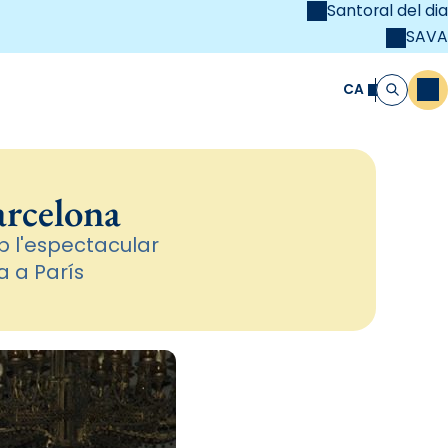
Santoral del dia
SAVA
el
unya Cristiana
CA
M
Cerca
arcelona
b l'espectacular
a a París