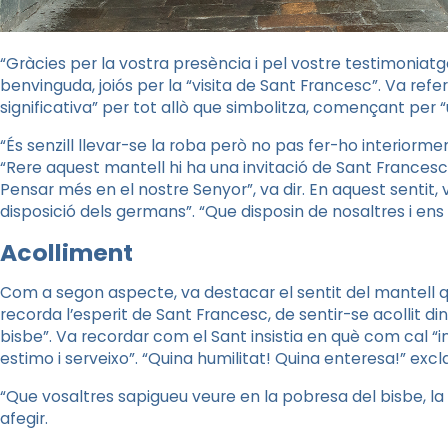
“Gràcies per la vostra presència i pel vostre testimoniatge
benvinguda, joiós per la “visita de Sant Francesc”. Va refe
significativa” per tot allò que simbolitza, començant per 
“És senzill llevar-se la roba però no pas fer-ho interiorme
“Rere aquest mantell hi ha una invitació de Sant Frances
Pensar més en el nostre Senyor”, va dir. En aquest sentit, 
disposició dels germans”. “Que disposin de nosaltres i ens d
Acolliment
Com a segon aspecte, va destacar el sentit del mantell qua
recorda l’esperit de Sant Francesc, de sentir-se acollit din
bisbe”. Va recordar com el Sant insistia
en què
com cal “in
estimo i serveixo”. “Quina humilitat! Quina enteresa!” ex
“Que vosaltres sapigueu veure en la pobresa del bisbe, la 
afegir.