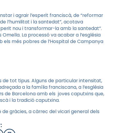
star i agrair l’esperit franciscà, de “reformar
s de
l’humilitat
i la santedat”, acotava
sperit nou i transformar-la amb la santedat”.
os Omella. La processó va acabar a l’església
amb els més pobres de l’Hospital de Campanya
 tot tipus. Alguns de particular intensitat,
dreçada a la família franciscana, a l’església
rs de Barcelona amb els joves caputxins que,
cà i la tradició caputxina.
de gràcies, a càrrec del vicari general dels
: