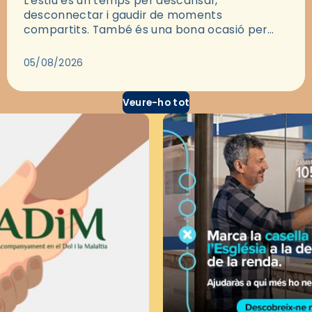
L'estiu és un temps per descansar,
desconnectar i gaudir de moments
compartits. També és una bona ocasió per
deixar-se portar per una bona història i, a
través del cinema, reflexionar sobre les…
05/08/2026
Veure-ho tot