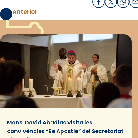
Facebook
X / Twitter
What
E
Anterior
Mons. David Abadías visita les
convivències “Be Apostle” del Secretariat