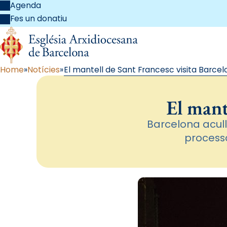
Agenda
Fes un donatiu
Home
Notícies
El mantell de Sant Francesc visita Barce
El mant
Barcelona acull
processó