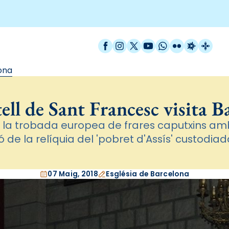
Facebook
Instagram
X / Twitter
YouTube
WhatsApp
Flickr
Radio Est
Catal
lona
ell de Sant Francesc visita B
 la trobada europea de frares caputxins am
 de la relíquia del 'pobret d'Assís' custodiad
07 Maig, 2018
Església de Barcelona