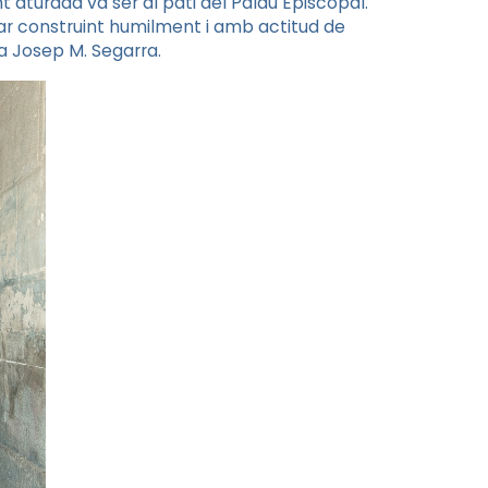
 aturada va ser al pati del Palau Episcopal.
uar construint humilment i amb actitud de
a Josep M. Segarra.