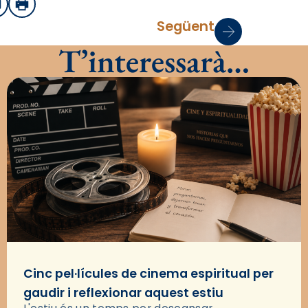
sApp
mail
Imprimir
Següent
T’interessarà…
Cinc pel·lícules de cinema espiritual per
gaudir i reflexionar aquest estiu