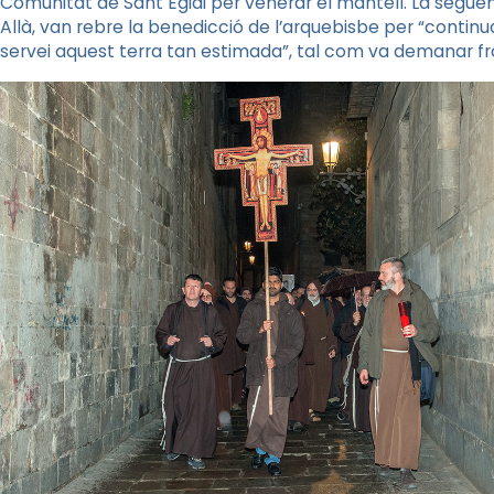
Comunitat de Sant Egidi per venerar el mantell. La següent
Allà, van rebre la benedicció de l’arquebisbe per “contin
servei aquest terra tan estimada”, tal com va demanar fr