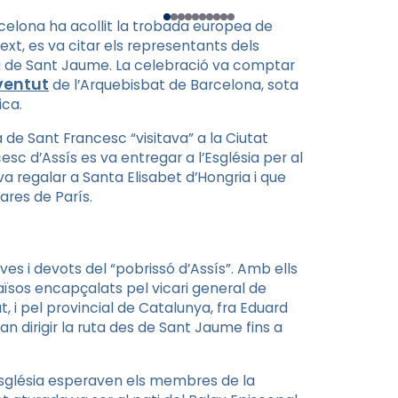
celona ha acollit la trobada europea de
xt, es va citar els representants dels
ésia de Sant Jaume. La celebració va comptar
ventut
de l’Arquebisbat de Barcelona, sota
ica.
 de Sant Francesc “visitava” a la Ciutat
c d’Assís es va entregar a l’Església per al
va regalar a Santa Elisabet d’Hongria i que
ares de París.
ves i devots del “pobrissó d’Assís”. Amb ells
sos encapçalats pel vicari general de
, i pel provincial de Catalunya, fra Eduard
van dirigir la ruta des de Sant Jaume fins a
l’església esperaven els membres de la