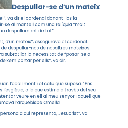
Despullar-se d’un mateix
!”, va dir el cardenal donant-los la
rir-se al mantell com una relíquia “molt
“un despullament de tot”.
nt, d’un mateix”, assegurava el cardenal.
c de despullar-nos de nosaltres mateixos.
va subratllar la necessitat de “posar-se a
eixem portar per ells”, va dir.
n l’acolliment i el caliu que suposa. “Ens
s l’església, a la que estima a través del seu
tentar veure en ell al meu senyor i aquell que
clamava l’arquebisbe Omella.
persona a qui representa, Jesucrist”, va