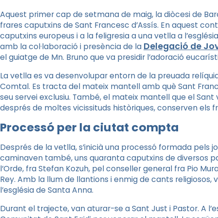
Aquest primer cap de setmana de maig, la diòcesi de Bar
frares caputxins de Sant Francesc d’Assís. En aquest conte
caputxins europeus i a la feligresia a una vetlla a l’esgl
Delegació de Jo
amb la col·laboració i presència de la
el guiatge de
Mn
.
Bruno
que va presidir l’adoració eucaríst
La vetlla es va desenvolupar entorn de la preuada relíquia
Comtal. Es tracta del mateix mantell amb què Sant Frances
seu servei exclusiu. També, el mateix mantell que el Sant 
després de moltes vicissituds històriques, conserven els fr
Processó per la ciutat compta
Després de la vetlla, s’inicià una processó formada pels jo
caminaven també, uns quaranta caputxins de diversos paï
l’Orde, fra
Stefan
Kozuh
, pel conseller general fra
Pio
Murat
Rey
. Amb la llum de llantions i enmig de cants religiosos, 
l’església de Santa Anna.
Durant el trajecte, van aturar-se a Sant Just i Pastor. A 