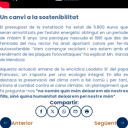
Un canvi a la sostenibilitat
El pressupost de la instal·lació ha estat de 5.800 euros que
seran amortitzats per l’estalvi energètic obtingut en un període
de màxim 8 anys. Una parròquia nascuda el 1961 que des de
l’entrada del nou rector ha anat aportant canvis per fer-la
autosostenible. “Vam començar reciclant i ara estem amb el
rendiment de les plaques fotovoltaiques” ha explicat Mn. Garcia
de Mendoza.
Aquesta actuació emana de la encíclica Laudato Si’ del papa
Francesc, on s’aposta per una ecologia integral. En ella es
destaca la preservació del clima com a bé comú i, per tant,
s’insta al combat contra el canvi climàtic. Un plantejament que
fa preguntar-nos
“no només quin món deixarem als nostres
fills, sinó quina humanitat deixarem pel nostre món”
.
Compartir:
Facebook
X / Twitter
WhatsApp
Email
Imprimir
Anterior
Següent