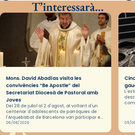
T’interessarà…
Mons. David Abadías visita les
Cinc
convivències “Be Apostle” del
gaud
L'es
Secretariat Diocesà de Pastoral amb
desc
Joves
comp
Del 28 de juliol al 2 d'agost, al voltant d'un
deix
centenar d'adolescents de parròquies de
trav
l'Arquebisbat de Barcelona van participar en
les convivències Be Apostle, organitzades
06/08/2026
05/0
pel Secretariat Diocesà de Pastoral amb…