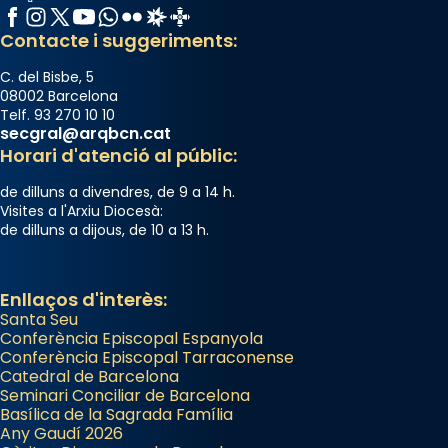
concelebrat el bisbe auxiliar de Barcelona,
Facebook
Instagram
X / Twitter
YouTube
WhatsApp
Flickr
Radio Estel
Catalunya Cristiana
Mons. David Abadías.
Contacte i suggeriments:
📸 Dr. G. Simón
C. del Bisbe, 5
Photo
08002 Barcelona
Telf. 93 270 10 10
View on Facebook
·
Share
secgral@arqbcn.cat
Horari d'atenció al públic:
Arquebisbat de Barcelona
de dilluns a divendres, de 9 a 14 h.
2 weeks ago
Visites a l'Arxiu Diocesà:
de dilluns a dijous, de 10 a 13 h.
Memòria de les santes Juliana i
Semproniana, verges i màrtirs.
Acompanyant la història de sant Cugat, a
Enllaços d'interès:
Santa Seu
partir de l’Edat Mitjana sorgeix la tradició
Conferència Episcopal Espanyola
que les santes Juliana (“relatiu a Júlia”) i
Conferència Episcopal Tarraconense
Semproniana (“relatiu a Semprònia =
Catedral de Barcelona
eterna”) són deixebles seves. I l’any 1667, el
Seminari Conciliar de Barcelona
Basílica de la Sagrada Família
frare Joan Gaspar Roig, afirma en una obra
Any Gaudí 2026
que les santes són filles de l’antiga Iluro.