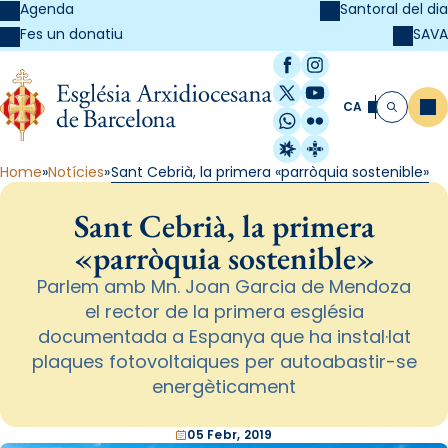
Agenda
Santoral del dia
SAVA
Fes un donatiu
Facebook
Instagram
X / Twitter
YouTube
CA
Me
Cerca
WhatsApp
Flickr
Radio Estel
Catalunya Cristi
Home
Notícies
Sant Cebrià, la primera «parròquia sostenible»
Sant Cebrià, la primera
«parròquia sostenible»
Parlem amb Mn. Joan Garcia de Mendoza
el rector de la primera església
documentada a Espanya que ha instal·lat
plaques fotovoltaiques per autoabastir-se
energèticament
05 Febr, 2019