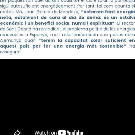
Les plaques fan que, durant quasi tot el cicle solar, la parròquia
sigui autosuficient energèticament. Per tant, tal com apunta el
rector, Mn. Joan Garcia de Mendoza,
“estarem fent energia
neta, estalviant de cara al dia de demà; és un estalvi
econòmic i un benefici social, humà i espiritual”
. El rector
de Sant Cebrià ha reivindicat el problema polític de les energies
renovables a Espanya, molt més endarrerida que països com
Alemanya quan
“tenim la capacitat solar suficient e
aquest país per fer una energia més sostenible”
ha
assegurat.