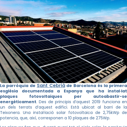
Sant Cebrià
La parròquia de
de Barcelona és la primer
església documentada a Espanya que ha instal·lat
plaques fotovoltaiques per autoabastir-se
energèticament
. Des de principis d’aquest 2019 funciona en
un dels terrats d’aquest edifici. Està ubicat al barri de la
Teixonera. Una instal·lació solar fotovoltaica de 2,75kWp de
potencia, que, així, corresponen a 10 plaques de 275Wp.