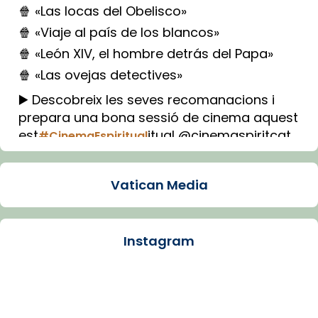
🍿 «Las locas del Obelisco»
🍿 «Viaje al país de los blancos»
🍿 «León XIV, el hombre detrás del Papa»
🍿 «Las ovejas detectives»
▶️ Descobreix les seves recomanacions i
prepara una bona sessió de cinema aquest
est
itual @cinemaspiritcat
#CinemaEspiritual
Imatge: Generada amb IA (OpenAI)
Video
Vatican Media
View on Facebook
·
Share
Instagram
Arquebisbat de Barcelona
1 week ago
La Carmina va patir depressió. Fa gairebé
dos mesos, a l'Estadi Lluís Companys, la