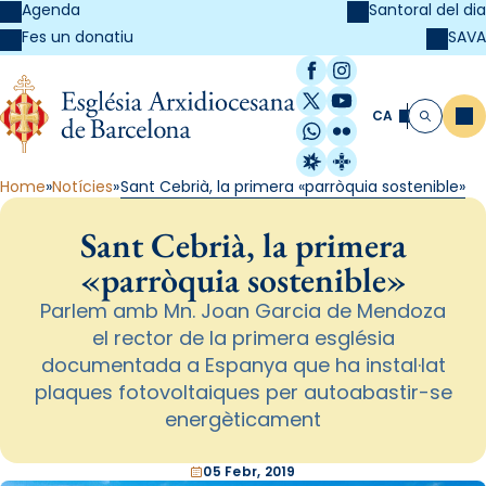
Agenda
Santoral del dia
SAVA
Fes un donatiu
Facebook
Instagram
X / Twitter
YouTube
CA
Me
Cerca
WhatsApp
Flickr
Radio Estel
Catalunya Cristi
Home
Notícies
Sant Cebrià, la primera «parròquia sostenible»
Sant Cebrià, la primera
«parròquia sostenible»
Parlem amb Mn. Joan Garcia de Mendoza
el rector de la primera església
documentada a Espanya que ha instal·lat
plaques fotovoltaiques per autoabastir-se
energèticament
05 Febr, 2019