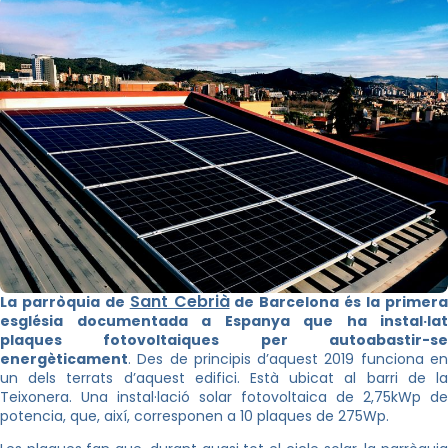
Sant Cebrià
La parròquia de
de Barcelona és la primer
església documentada a Espanya que ha instal·lat
plaques fotovoltaiques per autoabastir-se
energèticament
. Des de principis d’aquest 2019 funciona en
un dels terrats d’aquest edifici. Està ubicat al barri de la
Teixonera. Una instal·lació solar fotovoltaica de 2,75kWp de
potencia, que, així, corresponen a 10 plaques de 275Wp.