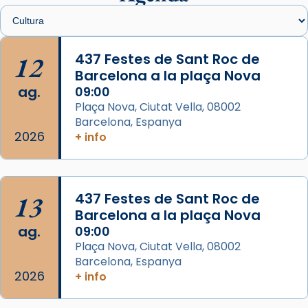
Santes de Mataró.
🔗
tinyurl.com/cvu5jmbk
📸 J. Merino
12
437 Festes de Sant Roc de
Barcelona a la plaça Nova
Photo
ag.
09:00
View on Facebook
·
Share
Plaça Nova, Ciutat Vella, 08002
Barcelona, Espanya
Arquebisbat de Barcelona
2026
is at Catedral
+ info
de Barcelona.
2 weeks ago
Aquest dilluns, 27 de juliol, ha tingut lloc la
13
437 Festes de Sant Roc de
missa d’acció de gràcies en agraïment al
Barcelona a la plaça Nova
comitè organitzador de la visita apostòlica
ag.
09:00
del Sant Pare Lleó XIV a Barcelona, i als
Plaça Nova, Ciutat Vella, 08002
col·laboradors, a la Catedral de Barcelona.
Barcelona, Espanya
L’arquebisbe de Barcelona, el cardenal Joan
2026
+ info
Josep Omella, ha presidit la missa i l’ha