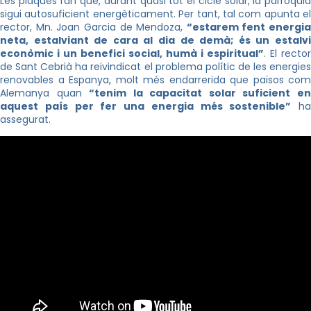
Les plaques fan que, durant quasi tot el cicle solar, la parròquia
sigui autosuficient energèticament. Per tant, tal com apunta el
rector, Mn. Joan Garcia de Mendoza,
“estarem fent energia
neta, estalviant de cara al dia de demà; és un estalvi
econòmic i un benefici social, humà i espiritual”
. El rector
de Sant Cebrià ha reivindicat el problema polític de les energies
renovables a Espanya, molt més endarrerida que països com
Alemanya quan
“tenim la capacitat solar suficient e
aquest país per fer una energia més sostenible”
ha
assegurat.