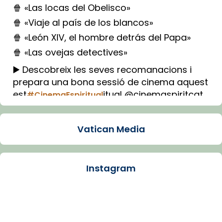
🍿 «Las locas del Obelisco»
🍿 «Viaje al país de los blancos»
🍿 «León XIV, el hombre detrás del Papa»
🍿 «Las ovejas detectives»
▶️ Descobreix les seves recomanacions i
prepara una bona sessió de cinema aquest
est
itual @cinemaspiritcat
#CinemaEspiritual
Imatge: Generada amb IA (OpenAI)
Video
Vatican Media
View on Facebook
·
Share
Instagram
Arquebisbat de Barcelona
2 weeks ago
La Carmina va patir depressió. Fa gairebé
dos mesos, a l'Estadi Lluís Companys, la