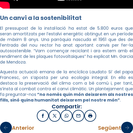
Un canvi a la sostenibilitat
El pressupost de la instal·lació ha estat de 5.800 euros que
seran amortitzats per l’estalvi energètic obtingut en un període
de màxim 8 anys. Una parròquia nascuda el 1961 que des de
l’entrada del nou rector ha anat aportant canvis per fer-la
autosostenible. “Vam començar reciclant i ara estem amb el
rendiment de les plaques fotovoltaiques” ha explicat Mn. Garcia
de Mendoza.
Aquesta actuació emana de la encíclica Laudato Si’ del papa
Francesc, on s’aposta per una ecologia integral. En ella es
destaca la preservació del clima com a bé comú i, per tant,
s’insta al combat contra el canvi climàtic. Un plantejament que
fa preguntar-nos
“no només quin món deixarem als nostres
fills, sinó quina humanitat deixarem pel nostre món”
.
Compartir:
Facebook
X / Twitter
WhatsApp
Email
Imprimir
Anterior
Següent