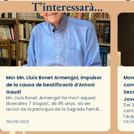
T’interessarà…
Mor Mn. Lluís Bonet Armengol, impulsor
Mons
de la causa de beatificació d’Antoni
conv
Gaudí
Sec
Mn. Lluís Bonet Armengol ha mort aquest
Jov
divendres 7 d’agost, als 95 anys. Va ser
Del 2
rector de la parròquia de la Sagrada Família
cent
de Barcelona durant 25 anys, entre 1993 i
l'Ar
2018,…
08/08/2026
les 
06/0
pel 