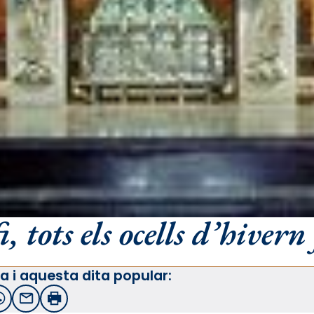
, tots els ocells d’hivern
a i aquesta dita popular:
witter
WhatsApp
Email
Imprimir