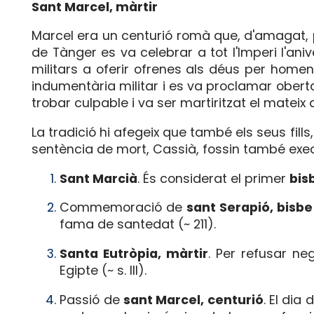
Sant Marcel, màrtir
Marcel era un centurió romà que, d'amagat, pr
de Tànger es va celebrar a tot l'Imperi l'ani
militars a oferir ofrenes als déus per homena
indumentària militar i es va proclamar obert
trobar culpable i va ser martiritzat el mateix 
La tradició hi afegeix que també els seus fills,
sentència de mort, Cassià, fossin també exe
Sant Marcià
. És considerat el primer
bis
Commemoració de
sant Serapió, bisbe
fama de santedat (~ 211).
Santa Eutròpia, màrtir
. Per refusar ne
Egipte (~ s. III).
Passió de
sant Marcel, centurió
. El dia