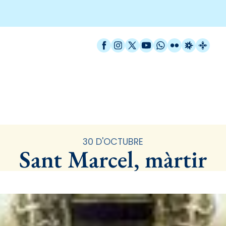
Facebook
Instagram
X / Twitter
YouTube
WhatsApp
Flickr
Radio Est
Catal
Santoral
30 D'OCTUBRE
Sant Marcel, màrtir