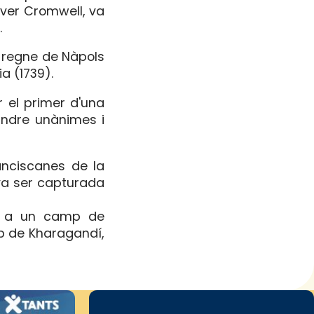
iver Cromwell, va
.
l regne de Nàpols
ia (1739).
r el primer d'una
andre unànimes i
nciscanes de la
 va ser capturada
at a un camp de
rop de Kharagandí,