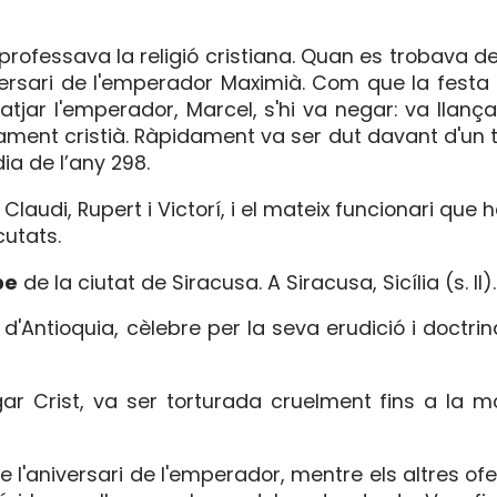
ofessava la religió cristiana. Quan es trobava des
versari de l'empera­dor Maximià. Com que la festa 
tjar l'emperador, Marcel, s'hi va negar: va llança
ament cristià. Ràpidament va ser dut davant d'un t
dia de l’any 298.
 Claudi, Rupert i Victorí, i el mateix funcionari que 
cutats.
be
de la ciutat de Siracusa. A Siracusa, Sicília (s. II).
d'Antioquia, cèlebre per la seva erudició i doctrin
gar Crist, va ser torturada cruelment fins a la mo
 de l'aniversari de l'emperador, mentre els altres ofe