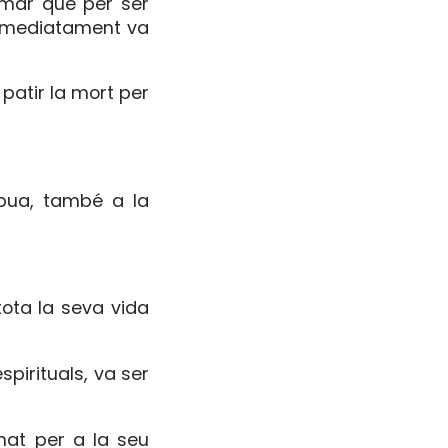
irmar que per ser
 Immediatament va
patir la mort per
àpua, també a la
ota la seva vida
spirituals, va ser
nat per a la seu