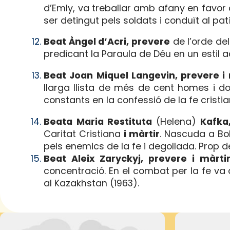
d’Emly, va treballar amb afany en favor 
ser detingut pels soldats i conduït al patíb
Beat Àngel d’Acri, prevere
de l’orde de
predicant la Paraula de Déu en un estil ad
Beat Joan Miquel Langevin, prevere i 
llarga llista de més de cent homes i d
constants en la confessió de la fe cristia
Beata Maria Restituta
(Helena)
Kafka,
Caritat Cristiana
i màrtir
. Nascuda a Bo
pels enemics de la fe i degollada. Prop de
Beat Aleix Zaryckyj, prevere i màrti
concentració. En el combat per la fe va a
al Kazakhstan (1963).