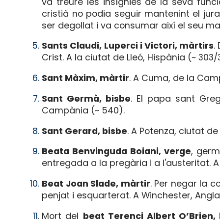
va treure les insígnies de la seva func
cristià no podia seguir mantenint el ju
ser degollat i va consumar així el seu mar
Sants Claudi, Luperci i Victori, màrtirs
.
Crist. A la ciutat de Lleó, Hispània (~ 303/
Sant Màxim, màrtir
. A Cuma, de la Camp
Sant Germà, bisbe
. El papa sant Gre
Campània (~ 540).
Sant Gerard, bisbe
. A Potenza, ciutat de 
Beata Benvinguda Boiani, verge
, germ
entregada a la pregària i a l'austeritat. A 
Beat Joan Slade, màrtir
. Per negar la c
penjat i esquarterat. A Winchester, Angla
Mort del
beat Terenci Albert O’Brien, 