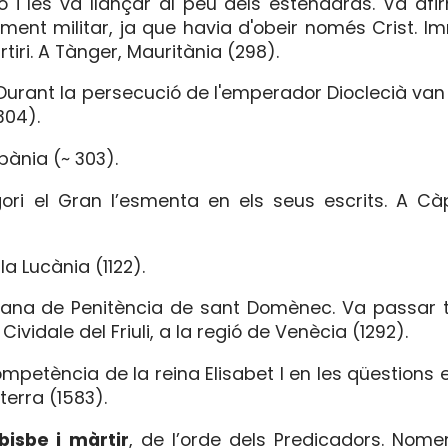
ió i les va llançar al peu dels estendards. Va af
rament militar, ja que havia d'obeir només Crist.
tiri. A Tànger, Mauritània (298).
 Durant la persecució de l'emperador Dioclecià van 
304).
ània (~ 303).
gori el Gran l’esmenta en els seus escrits. A C
la Lucània (1122).
ana de Penitència de sant Domènec. Va passar t
Cividale del Friuli, a la regió de Venècia (1292).
ompetència de la reina Elisabet I en les qüestions e
terra (1583).
bisbe i màrtir
, de l’orde dels Predicadors. Nome