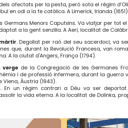
dels afectats per la pesta, però sota el règim d’Ol
ul en odi a la fe catòlica. A Limerick, Irlanda (1651)
ls Germans Menors Caputxins. Va viatjar per tot e
aptat a la gent senzilla. A Aeri, localitat de Calàbr
màrtir
. Degollat per raó del seu sacerdoci, va se
ones que, durant la Revolució Francesa, van rom
na. A la ciutat d'Angers, França (1794).
 verge
de la Congregació de les Germanes Fra
hèmia i de professió infermera, durant la guerra
 Viena, Àustria (1943).
r
. En un règim contrari a Déu va ser deport
ssolir la vida eterna. A la localitat de Dolinka, p