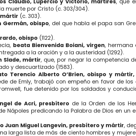
os Claudio, Lupercio y Victorio, mártires
, que e
la muerte por Cristo (c. 303/304).
mártir
(c. 303).
n Germán, obispo
, del que habla el papa san Gr
rardo, obispo
(1122).
ecia,
beata Bienvenida Boiani, virgen
, hermana 
regada a la oración y a la austeridad (1292).
 Slade, mártir
, que, por negar la competencia de 
cado y descuartizado (1583).
to Terencio Alberto O’Brien, obispo y mártir,
de de Emly, trabajó con empeño en favor de los 
Cromwell, fue detenido por los soldados y conduci
ngel de Acri, presbítero
de la Orden de los H
 de Nápoles predicando la Palabra de Dios en un 
o Juan Miguel Langevin, presbítero y mártir
, de
una larga lista de más de ciento hombres y mujere