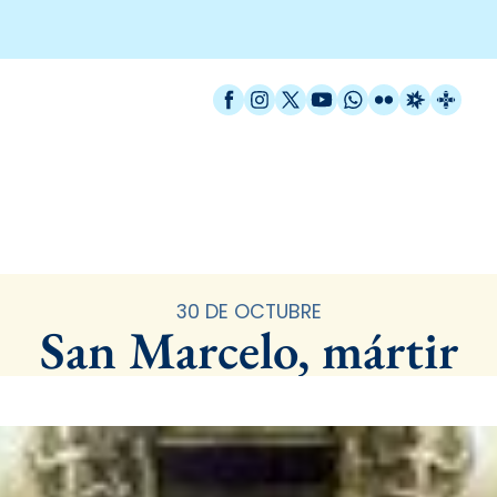
Facebook
Instagram
X / Twitter
YouTube
WhatsApp
Flickr
Radio Est
Catal
Santoral
30 DE OCTUBRE
San Marcelo, mártir