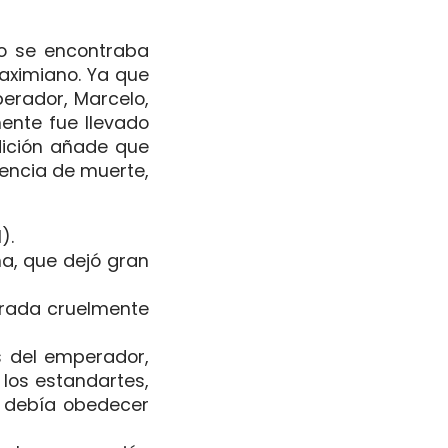
do se encontraba
Maximiano. Ya que
perador, Marcelo,
mente fue llevado
adición añade que
tencia de muerte,
).
na, que dejó gran
turada cruelmente
s del emperador,
 los estandartes,
s debía obedecer