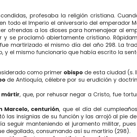
condidas, profesaba la religión cristiana. Cuan
en todo el Imperio el aniversario del empera­dor 
hacer ofrendas a los dioses para homenajear al em
tar y se proclamó abiertamente cristiano. Rápida
 fue martirizado el mismo día del año 298. La tr
no, y el mismo funcionario que había escrito la sen
onsiderado como primer
obispo
de esta ciudad (s. II
po
de Antioquía, célebre por su erudición y doctri
 mártir
, que, por rehusar negar a Cristo, fue tor
n Marcelo, centurión
, que el día del cumpleaño
 las insignias de su función y las arrojó al pie de
ía seguir manteniendo el juramento militar, pue
e degollado, consumando así su martirio (298).