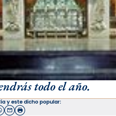
endrás todo el año.
ía y este dicho popular:
witter
WhatsApp
Email
Imprimir