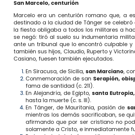
San Marcelo, centurión
Marcelo era un centurión romano que, a es
destinado a la ciudad de Tánger se celebró 
la fiesta obligaba a todos los militares a 
se negó: tiró al suelo su indumentaria mili
ante un tribunal que lo encontró culpable y
también sus hijos, Claudio, Ruperto y Victori
Casiano, fuesen también ejecutados.
En Siracusa, de Sicilia,
san Marciano
, c
Conmemoración de san
Serapión, obis
fama de santidad (c. 211).
En Alejandría, de Egipto,
santa Eutropia,
hasta la muerte (c. s. III).
En Tánger, de Mauritania, pasión de
sa
mientras los demás sacrificaban, se quitó
afirmando que por ser cristiano no pod
solamente a Cristo, e inmediatamente fu