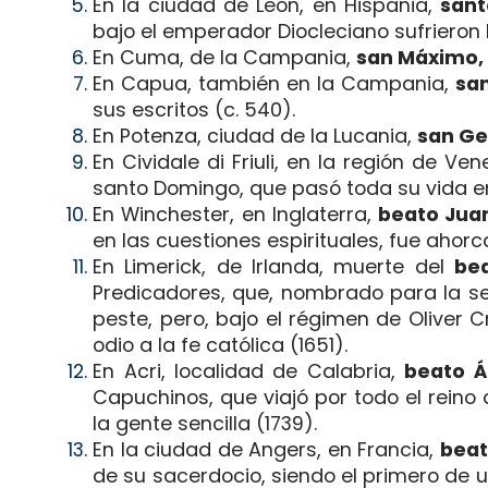
En la ciudad de León, en Hispania,
sant
bajo el emperador Diocleciano sufrieron 
En Cuma, de la Campania,
san Máximo, 
En Capua, también en la Campania,
sa
sus escritos (c. 540).
En Potenza, ciudad de la Lucania,
san Ge
En Cividale di Friuli, en la región de Ven
santo Domingo, que pasó toda su vida ent
En Winchester, en Inglaterra,
beato Juan
en las cuestiones espirituales, fue ahor
En Limerick, de Irlanda, muerte del
bea
Predicadores, que, nombrado para la se
peste, pero, bajo el régimen de Oliver 
odio a la fe católica (1651).
En Acri, localidad de Calabria,
beato Á
Capuchinos, que viajó por todo el reino
la gente sencilla (1739).
En la ciudad de Angers, en Francia,
beat
de su sacerdocio, siendo el primero de 