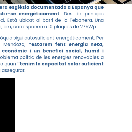
mera església documentada a Espanya que
stir-se energèticament
. Des de principis
ci. Està ubicat al barri de la Teixonera. Una
e, així, corresponen a 10 plaques de 275Wp.
rròquia sigui autosuficient energèticament. Per
de Mendoza,
“estarem fent energia neta,
 econòmic i un benefici social, humà i
problema polític de les energies renovables a
ya quan
“tenim la capacitat solar suficient
 assegurat.