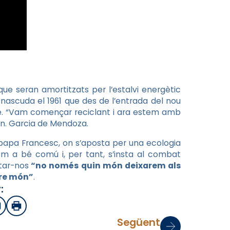
que seran amortitzats per l’estalvi energètic
nascuda el 1961 que des de l’entrada del nou
le. “Vam començar reciclant i ara estem amb
Mn. Garcia de Mendoza.
 papa Francesc, on s’aposta per una ecologia
com a bé comú i, per tant, s’insta al combat
tar-nos
“no només quin món deixarem als
tre món”
.
:
sApp
mail
Imprimir
Següent