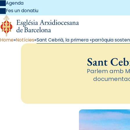
Agenda
Fes un donatiu
Home
Notícies
Sant Cebrià, la primera «parròquia sosten
Sant Cebr
Parlem amb Mn.
documentada