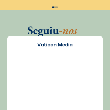
Seguiu
-nos
Vatican Media