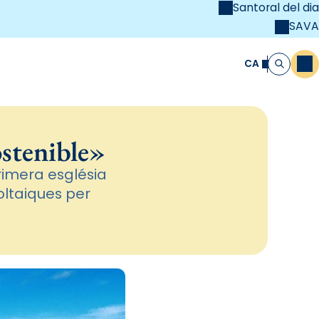
Santoral del dia
SAVA
el
unya Cristiana
CA
M
Cerca
ostenible»
rimera església
ltaiques per