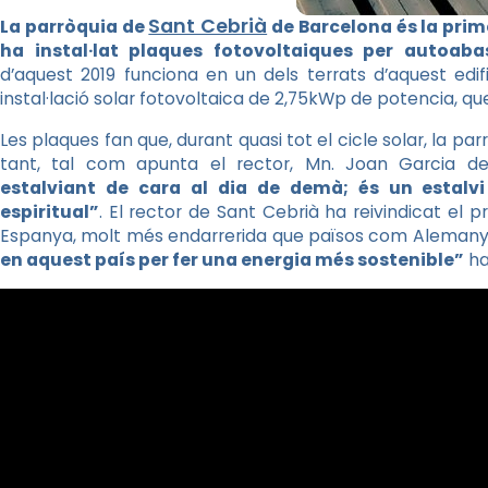
Sant Cebrià
La parròquia de
de Barcelona és la pri
ha instal·lat plaques fotovoltaiques per autoaba
d’aquest 2019 funciona en un dels terrats d’aquest edifi
instal·lació solar fotovoltaica de 2,75kWp de potencia, qu
Les plaques fan que, durant quasi tot el cicle solar, la pa
tant, tal com apunta el rector, Mn. Joan Garcia 
estalviant de cara al dia de demà; és un estalvi
espiritual”
. El rector de Sant Cebrià ha reivindicat el 
Espanya, molt més endarrerida que països com Aleman
en aquest país per fer una energia més sostenible”
ha