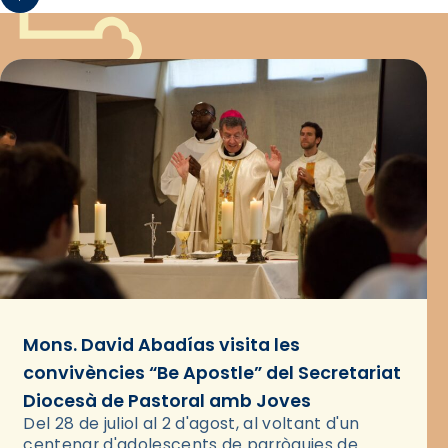
Mons. David Abadías visita les
convivències “Be Apostle” del Secretariat
Diocesà de Pastoral amb Joves
Del 28 de juliol al 2 d'agost, al voltant d'un
centenar d'adolescents de parròquies de