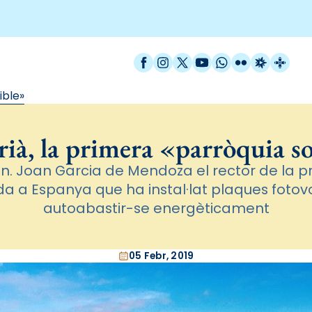
Facebook
Instagram
X / Twitter
YouTube
WhatsApp
Flickr
Radio Est
Catal
ible»
ià, la primera «parròquia s
 Joan Garcia de Mendoza el rector de la p
 a Espanya que ha instal·lat plaques fotovo
autoabastir-se energèticament
05 Febr, 2019