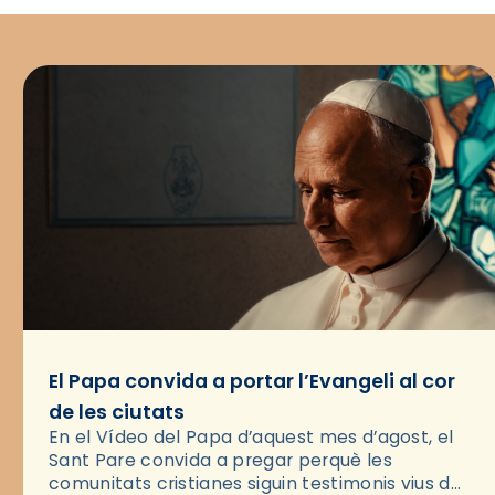
El Papa convida a portar l’Evangeli al cor
de les ciutats
En el Vídeo del Papa d’aquest mes d’agost, el
Sant Pare convida a pregar perquè les
comunitats cristianes siguin testimonis vius de