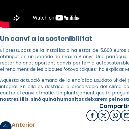
Un canvi a la sostenibilitat
El pressupost de la instal·lació ha estat de 5.800 euros 
obtingut en un període de màxim 8 anys. Una parròquia 
rector ha anat aportant canvis per fer-la autosostenib
el rendiment de les plaques fotovoltaiques” ha explicat 
Aquesta actuació emana de la encíclica Laudato Si’ del
integral. En ella es destaca la preservació del clima 
contra el canvi climàtic. Un plantejament que fa pregun
nostres fills, sinó quina humanitat deixarem pel nos
Compartir
Facebook
X / Twitter
What
E
Anterior