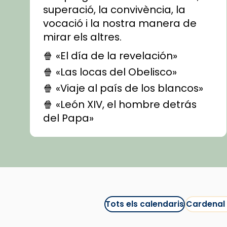
superació, la convivència, la
vocació i la nostra manera de
mirar els altres.
🍿 «El día de la revelación»
🍿 «Las locas del Obelisco»
🍿 «Viaje al país de los blancos»
🍿 «León XIV, el hombre detrás
del Papa»
🍿 «Las ovejas detectives»
▶️ Descobreix les seves
recomanacions i prepara una
bona sessió de cinema aquest
est
itual
#CinemaEspiritual
Tots els calendaris
Cardenal
@cinemaspiritcat
Imatge: Generada amb IA