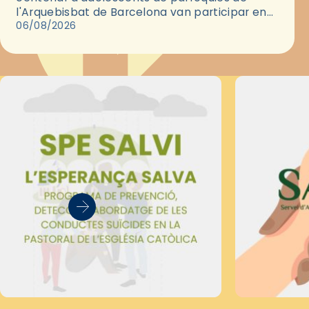
l'Arquebisbat de Barcelona van participar en
les convivències Be Apostle, organitzades pel
06/08/2026
Secretariat Diocesà de Pastoral amb…