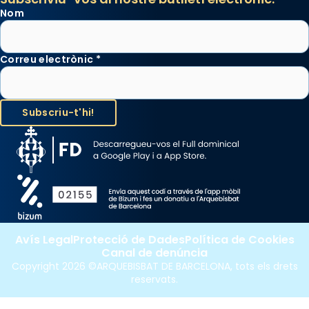
Nom
Correu electrònic
*
Avís Legal
Protecció de Dades
Política de Cookies
Canal de denúncia
Copyright 2026 ©ARQUEBISBAT DE BARCELONA, tots els drets
reservats.