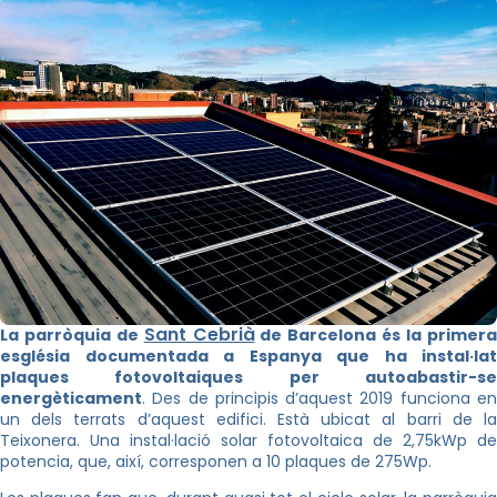
Sant Cebrià
La parròquia de
de Barcelona és la primer
església documentada a Espanya que ha instal·lat
plaques fotovoltaiques per autoabastir-se
energèticament
. Des de principis d’aquest 2019 funciona en
un dels terrats d’aquest edifici. Està ubicat al barri de la
Teixonera. Una instal·lació solar fotovoltaica de 2,75kWp de
potencia, que, així, corresponen a 10 plaques de 275Wp.