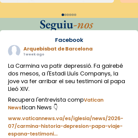
Seguiu
-nos
Facebook
Arquebisbat de Barcelona
1 week ago
La Carmina va patir depressió. Fa gairebé
dos mesos, a l'Estadi Lluís Companys, la
jove va fer arribar el seu testimoni al papa
Lleó XIV.
Recupera l'entrevista comp
Vatican
tican News 👇
News
www.vaticannews.va/es/iglesia/news/2026-
07/carmina-historia-depresion-papa-viaje-
espana-testimoni...