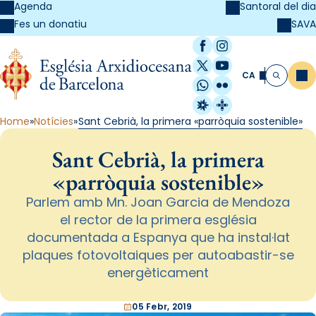
Agenda
Santoral del dia
SAVA
Fes un donatiu
Facebook
Instagram
X / Twitter
YouTube
CA
Me
Cerca
WhatsApp
Flickr
Radio Estel
Catalunya Cristi
Home
Notícies
Sant Cebrià, la primera «parròquia sostenible»
Sant Cebrià, la primera
«parròquia sostenible»
Parlem amb Mn. Joan Garcia de Mendoza
el rector de la primera església
documentada a Espanya que ha instal·lat
plaques fotovoltaiques per autoabastir-se
energèticament
05 Febr, 2019