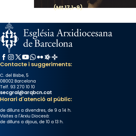
(Mt 17,1-9)
Facebook
Instagram
X / Twitter
YouTube
WhatsApp
Flickr
Radio Estel
Catalunya Cristiana
Contacte i suggeriments:
C. del Bisbe, 5
08002 Barcelona
Telf. 93 270 10 10
secgral@arqbcn.cat
Horari d'atenció al públic:
de dilluns a divendres, de 9 a 14 h.
Visites a l'Arxiu Diocesà:
de dilluns a dijous, de 10 a 13 h.