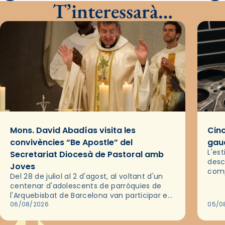
T’interessarà…
Mons. David Abadías visita les
Cinc
convivències “Be Apostle” del
gaud
L'es
Secretariat Diocesà de Pastoral amb
desc
Joves
comp
Del 28 de juliol al 2 d'agost, al voltant d'un
deix
centenar d'adolescents de parròquies de
trav
l'Arquebisbat de Barcelona van participar en
les convivències Be Apostle, organitzades
06/08/2026
05/0
pel Secretariat Diocesà de Pastoral amb…