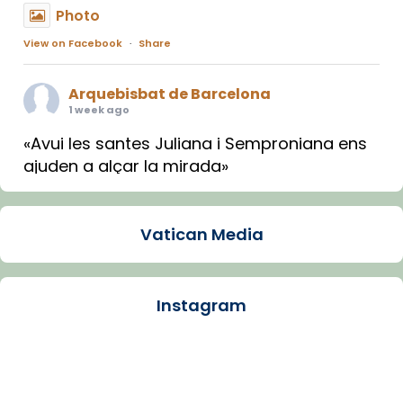
Photo
View on Facebook
·
Share
Arquebisbat de Barcelona
1 week ago
«Avui les santes Juliana i Semproniana ens
ajuden a alçar la mirada»
Mons. Sergi Gordo, bisbe de Tortosa, ha
presidit aquest 27 de juliol la missa de Les
Vatican Media
Santes de Mataró.
🔗
tinyurl.com/cvu5jmbk
📸 J. Merino
Instagram
Photo
View on Facebook
·
Share