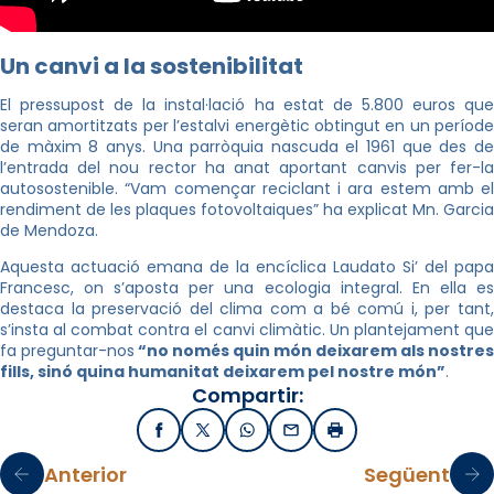
Un canvi a la sostenibilitat
El pressupost de la instal·lació ha estat de 5.800 euros que
seran amortitzats per l’estalvi energètic obtingut en un període
de màxim 8 anys. Una parròquia nascuda el 1961 que des de
l’entrada del nou rector ha anat aportant canvis per fer-la
autosostenible. “Vam començar reciclant i ara estem amb el
rendiment de les plaques fotovoltaiques” ha explicat Mn. Garcia
de Mendoza.
Aquesta actuació emana de la encíclica Laudato Si’ del papa
Francesc, on s’aposta per una ecologia integral. En ella es
destaca la preservació del clima com a bé comú i, per tant,
s’insta al combat contra el canvi climàtic. Un plantejament que
fa preguntar-nos
“no només quin món deixarem als nostres
fills, sinó quina humanitat deixarem pel nostre món”
.
Compartir:
Facebook
X / Twitter
WhatsApp
Email
Imprimir
Anterior
Següent