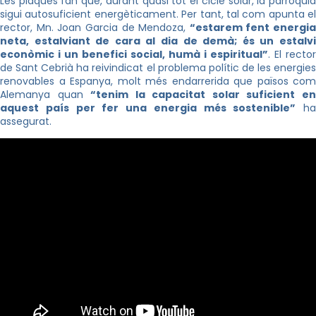
Les plaques fan que, durant quasi tot el cicle solar, la parròquia
sigui autosuficient energèticament. Per tant, tal com apunta el
rector, Mn. Joan Garcia de Mendoza,
“estarem fent energia
neta, estalviant de cara al dia de demà; és un estalvi
econòmic i un benefici social, humà i espiritual”
. El rector
de Sant Cebrià ha reivindicat el problema polític de les energies
renovables a Espanya, molt més endarrerida que països com
Alemanya quan
“tenim la capacitat solar suficient e
aquest país per fer una energia més sostenible”
ha
assegurat.