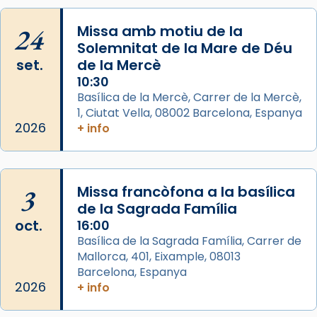
duració aproximada de tres hores. Després,
processó (recuperada el 1972) al voltant
24
Missa amb motiu de la
del temple amb les relíquies de les santes.
Solemnitat de la Mare de Déu
Des de 1985 hi participa també un grup de
set.
de la Mercè
diablesses amb música i ball propis. Festa
10:30
gran a Mataró.
Basílica de la Mercè, Carrer de la Mercè,
1, Ciutat Vella, 08002 Barcelona, Espanya
«Si vols saber què és calor, ves per les
2026
+ info
Santes a Mataró»🥵.
Photo
View on Facebook
·
Share
3
Missa francòfona a la basílica
de la Sagrada Família
Arquebisbat de Barcelona
oct.
16:00
2 weeks ago
Basílica de la Sagrada Família, Carrer de
Mallorca, 401, Eixample, 08013
Jaume, fill de Zebedeu, és juntament amb el
Barcelona, Espanya
seu germà Joan i Pere un dels que
2026
+ info
acompanyava més de prop Jesús.