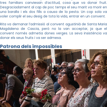
tres familiars canviessin d’actitud, cosa que va donar fruit.
Desgraciadament al cap de poc temps el seu marit va morir en
una baralla i els dos fills a causa de la pesta. Un cop sola va
voler complir el seu desig de tota la vida, entrar en un convent.
Rita va demanar l’admissió al convent agustinià de Santa Maria
Magdalena de Cascia, però no la van acceptar, ja que el
convent només admetia dones verges. La seva insistència va
donar els seus fruits i va ser admesa.
Patrona dels impossibles