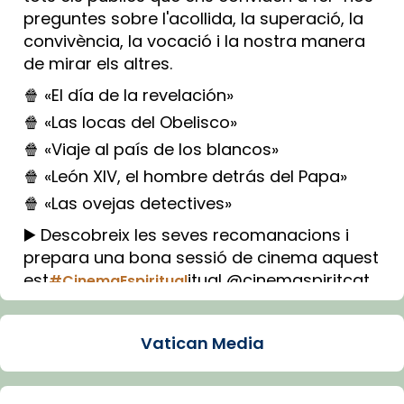
preguntes sobre l'acollida, la superació, la
convivència, la vocació i la nostra manera
de mirar els altres.
🍿 «El día de la revelación»
🍿 «Las locas del Obelisco»
🍿 «Viaje al país de los blancos»
🍿 «León XIV, el hombre detrás del Papa»
🍿 «Las ovejas detectives»
▶️ Descobreix les seves recomanacions i
prepara una bona sessió de cinema aquest
est
itual @cinemaspiritcat
#CinemaEspiritual
Imatge: Generada amb IA (OpenAI)
Video
Vatican Media
View on Facebook
·
Share