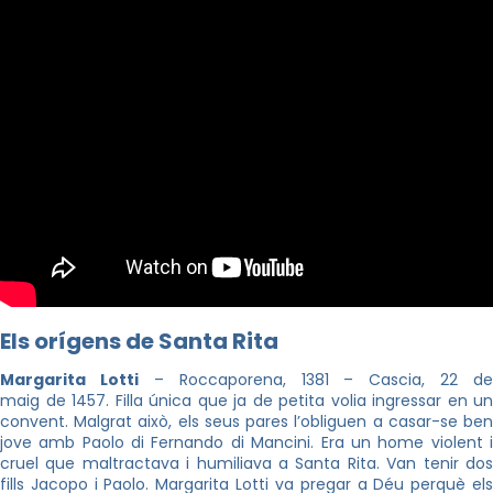
Els orígens de Santa Rita
Margarita Lotti
– Roccaporena, 1381 – Cascia, 22 de
maig de 1457. Filla única que ja de petita volia ingressar en un
convent. Malgrat això, els seus pares l’obliguen a casar-se ben
jove amb Paolo di Fernando di Mancini. Era un home violent i
cruel que maltractava i humiliava a Santa Rita. Van tenir dos
fills Jacopo i Paolo. Margarita Lotti va pregar a Déu perquè els