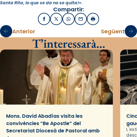
Santa Rita, lo que se da no se quita!».
Compartir:
Facebook
X / Twitter
WhatsApp
Email
Imprimir
Anterior
Següent
T’interessarà…
Mons. David Abadías visita les
Cinc
convivències “Be Apostle” del
gaud
L'es
Secretariat Diocesà de Pastoral amb
desc