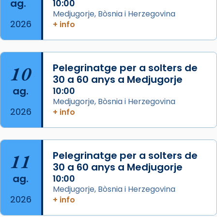
ag.
10:00
del Sant Pare Lleó XIV a Barcelona, i als
Medjugorje, Bòsnia i Herzegovina
col·laboradors, a la Catedral de Barcelona.
2026
+ info
L’arquebisbe de Barcelona, el cardenal Joan
Josep Omella, ha presidit la missa i l’ha
concelebrat el bisbe auxiliar de Barcelona,
10
Pelegrinatge per a solters de
Mons. David Abadías.
30 a 60 anys a Medjugorje
📸 Dr. G. Simón
ag.
10:00
Medjugorje, Bòsnia i Herzegovina
Photo
2026
+ info
View on Facebook
·
Share
Arquebisbat de Barcelona
11
Pelegrinatge per a solters de
2 weeks ago
30 a 60 anys a Medjugorje
Memòria de les santes Juliana i
ag.
10:00
Semproniana, verges i màrtirs.
Medjugorje, Bòsnia i Herzegovina
2026
+ info
Acompanyant la història de sant Cugat, a
partir de l’Edat Mitjana sorgeix la tradició