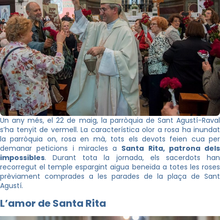
Un any més, el 22 de maig, la parròquia de Sant Agustí-Raval
s’ha tenyit de vermell. La característica olor a rosa ha inundat
la parròquia on, rosa en mà, tots els devots feien cua per
demanar peticions i miracles a
Santa Rita, patrona dels
impossibles
. Durant tota la jornada, els sacerdots han
recorregut el temple espargint aigua beneïda a totes les roses
prèviament comprades a les parades de la plaça de Sant
Agustí.
L’amor de Santa Rita