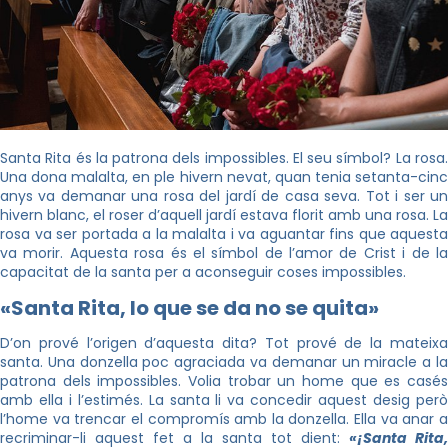
Santa Rita és la patrona dels impossibles. El seu símbol? La rosa.
Una dona malalta, en ple hivern nevat, quan tenia setanta-cinc
anys va demanar una rosa del jardí de casa seva. Tot i ser un
hivern blanc, el roser d’aquell jardí estava florit amb una rosa. La
rosa va ser portada a la malalta i va aguantar fins que aquesta
va morir. Aquesta rosa és el símbol de l’amor de Crist i de la
capacitat de la santa per a aconseguir coses impossibles.
«Santa Rita, lo que se da no se quita»
D’on prové l’origen d’aquesta dita? Tot prové de la mateixa
santa. Una donzella poc agraciada va demanar un miracle a la
patrona dels impossibles. Volia trobar un home que es casés
amb ella i l’estimés. La santa li va concedir aquest desig però
l’home va trencar el compromís amb la donzella. Ella va anar a
recriminar-li aquest fet a la santa tot dient:
«
¡Santa Rita,