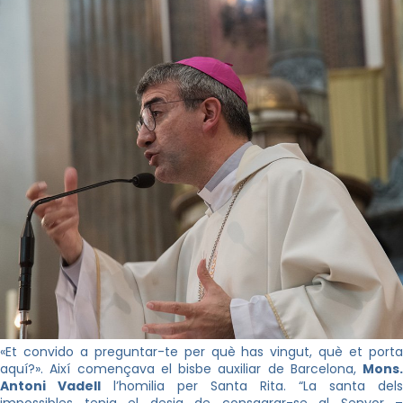
«Et convido a preguntar-te per què has vingut, què et porta
aquí?». Així començava el bisbe auxiliar de Barcelona,
Mons.
Antoni Vadell
l’homilia per Santa Rita. “La santa dels