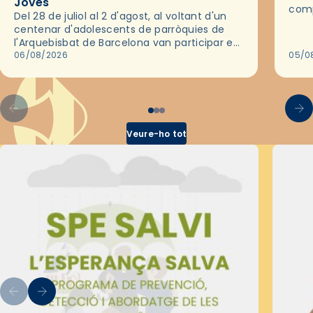
Joves
comp
Del 28 de juliol al 2 d'agost, al voltant d'un
deix
centenar d'adolescents de parròquies de
trav
l'Arquebisbat de Barcelona van participar en
les convivències Be Apostle, organitzades
06/08/2026
05/0
pel Secretariat Diocesà de Pastoral amb…
Veure-ho tot