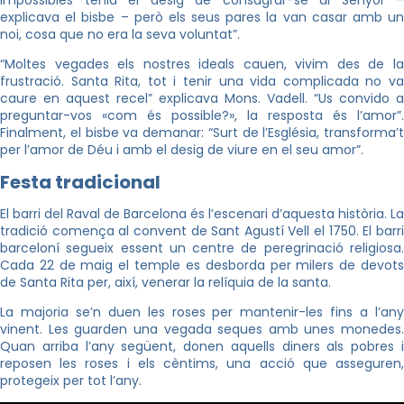
impossibles tenia el desig de consagrar-se al Senyor –
explicava el bisbe – però els seus pares la van casar amb un
noi, cosa que no era la seva voluntat”.
“Moltes vegades els nostres ideals cauen, vivim des de la
frustració. Santa Rita, tot i tenir una vida complicada no va
caure en aquest recel” explicava Mons. Vadell. “Us convido a
preguntar-vos «com és possible?», la resposta és l’amor”.
Finalment, el bisbe va demanar: “Surt de l’Església, transforma’t
per l’amor de Déu i amb el desig de viure en el seu amor”.
Festa tradicional
El barri del Raval de Barcelona és l’escenari d’aquesta història. La
tradició comença al convent de Sant Agustí Vell el 1750. El barri
barceloní segueix essent un centre de peregrinació religiosa.
Cada 22 de maig el temple es desborda per milers de devots
de Santa Rita per, així, venerar la relíquia de la santa.
La majoria se’n duen les roses per mantenir-les fins a l’any
vinent. Les guarden una vegada seques amb unes monedes.
Quan arriba l’any següent, donen aquells diners als pobres i
reposen les roses i els cèntims, una acció que asseguren,
protegeix per tot l’any.