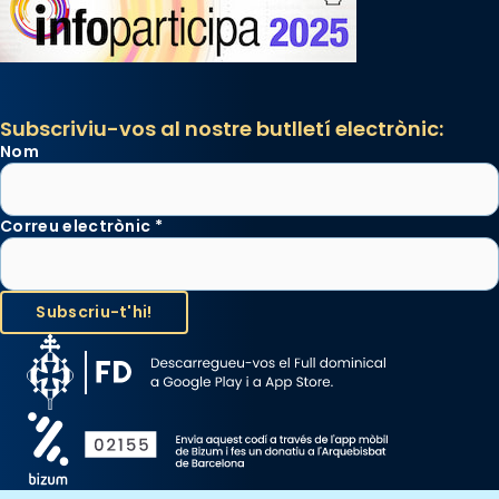
Subscriviu-vos al nostre butlletí electrònic:
Nom
Correu electrònic
*