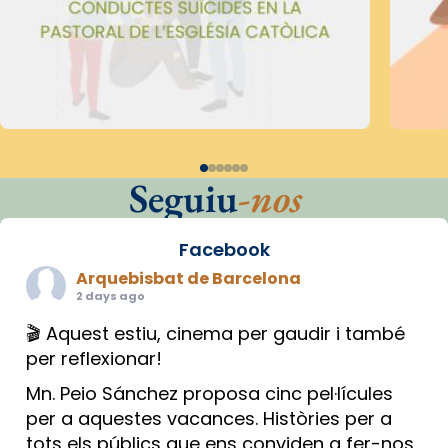
Seguiu
-nos
Facebook
Arquebisbat de Barcelona
2 days ago
🎬 Aquest estiu, cinema per gaudir i també
per reflexionar!
Mn. Peio Sánchez proposa cinc pel·lícules
per a aquestes vacances. Històries per a
tots els públics que ens conviden a fer-nos