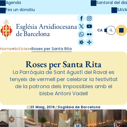
Agenda
Santoral del dia
SAVA
Fes un donatiu
Facebook
Instagram
X / Twitter
YouTube
CA
Me
Cerca
WhatsApp
Flickr
Radio Estel
Catalunya Cristi
Home
Notícies
Roses per Santa Rita
Roses per Santa Rita
La Parròquia de Sant Agustí del Raval es
tenyeix de vermell per celebrar la festivitat
de la patrona dels impossibles amb el
bisbe Antoni Vadell
23 Maig, 2019
Església de Barcelona