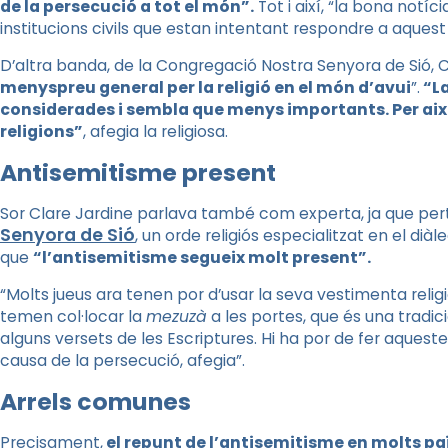
de la persecució a tot el món”.
Tot i així, “la bona notí
institucions civils que estan intentant respondre a aques
D’altra banda, de la Congregació Nostra Senyora de Sió, Cl
menyspreu general per la religió en el món d’avui
”.
“La
considerades i sembla que menys importants. Per això
religions”
, afegia la religiosa.
Antisemitisme present
Sor Clare Jardine parlava també com experta, ja que per
Senyora de Sió
, un orde religiós especialitzat en el di
que
“l’antisemitisme segueix molt present”.
“Molts jueus ara tenen por d’usar la seva vestimenta religi
temen col·locar la
mezuzà
a les portes, que és una tradic
alguns versets de les Escriptures. Hi ha por de fer aqueste
causa de la persecució, afegia”.
Arrels comunes
Precisament,
el repunt de l’antisemitisme en molts pa