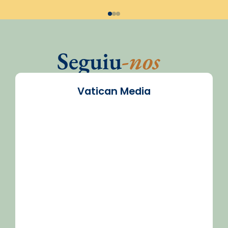
Seguiu
-nos
Vatican Media