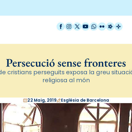
Facebook
Instagram
X / Twitter
YouTube
WhatsApp
Flickr
Radio Est
Catal
Persecució sense fronteres
e cristians perseguits exposa la greu situació
religiosa al món
22 Maig, 2019
Església de Barcelona