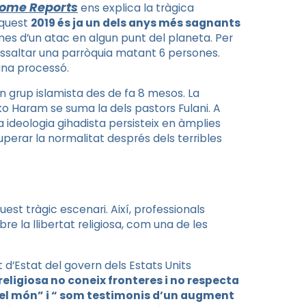
ome Reports
ens explica la tràgica
 aquest
2019 és ja un dels anys més sagnants
es d’un atac en algun punt del planeta.
Per
assaltar una parròquia matant 6 persones.
 una processó.
 un grup islamista des de fa 8 mesos. La
Boko Haram se suma la dels pastors Fulani.
A
 la ideologia gihadista persisteix en àmplies
ecuperar la normalitat després dels terribles
est tràgic escenari. Així, professionals
re la llibertat religiosa, com una de les
 d’Estat del govern dels Estats Units
religiosa no coneix fronteres i no respecta
 el món” i “ som testimonis d’un augment