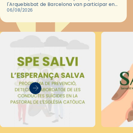
l'Arquebisbat de Barcelona van participar en
les convivències Be Apostle, organitzades pel
06/08/2026
Secretariat Diocesà de Pastoral amb…