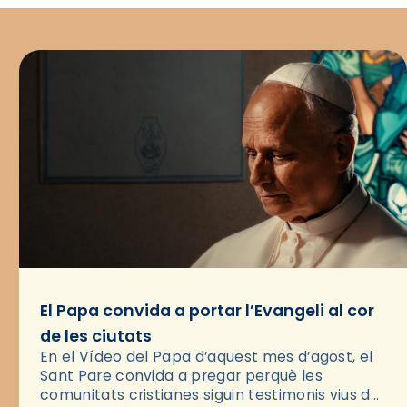
El Papa convida a portar l’Evangeli al cor
de les ciutats
En el Vídeo del Papa d’aquest mes d’agost, el
Sant Pare convida a pregar perquè les
comunitats cristianes siguin testimonis vius de