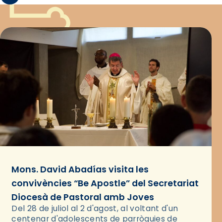
Mons. David Abadías visita les
convivències “Be Apostle” del Secretariat
Diocesà de Pastoral amb Joves
Del 28 de juliol al 2 d'agost, al voltant d'un
centenar d'adolescents de parròquies de