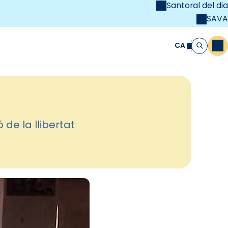
Santoral del dia
SAVA
el
unya Cristiana
CA
M
Cerca
 de la llibertat