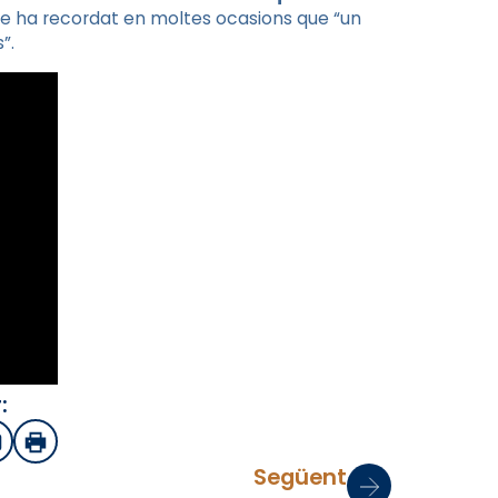
re ha recordat en moltes ocasions que “un
”.
:
sApp
mail
Imprimir
Següent