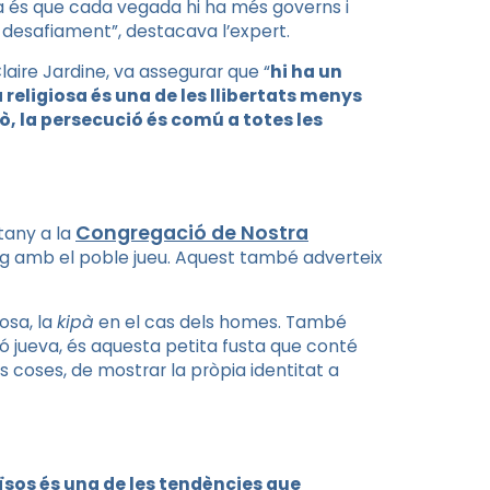
cia és que cada vegada hi ha més governs i
t desafiament”, destacava l’expert.
aire Jardine, va assegurar que “
hi ha un
 religiosa és una de les llibertats menys
, la persecució és comú a totes les
Congregació de Nostra
tany a la
àleg amb el poble jueu. Aquest també adverteix
osa, la
kipà
en el cas dels homes. També
ió jueva, és aquesta petita fusta que conté
s coses, de mostrar la pròpia identitat a
ïsos és una de les tendències que