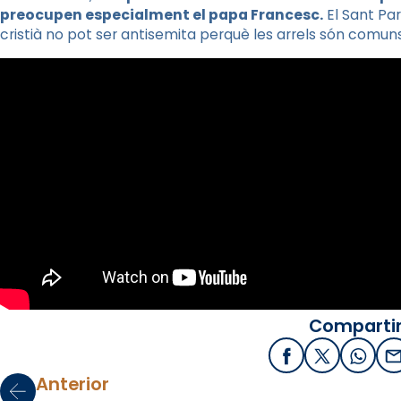
preocupen especialment el papa Francesc.
El Sant Pa
cristià no pot ser antisemita perquè les arrels són comuns
Compartir
Facebook
X / Twitter
What
E
Anterior