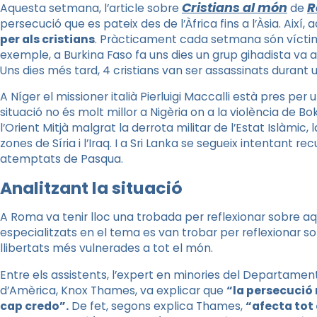
Cristians al món
R
Aquesta setmana, l’article sobre
de
persecució que es pateix des de l’Àfrica fins a l’Àsia. Així,
per als cristians
. Pràcticament cada setmana són víctim
exemple, a Burkina Faso fa uns dies un grup gihadista va 
Uns dies més tard, 4 cristians van ser assassinats durant
A Níger el missioner italià Pierluigi Maccalli està pres per
situació no és molt millor a Nigèria on a la violència de 
l’Orient Mitjà malgrat la derrota militar de l’Estat Islàmic,
zones de Síria i l’Iraq. I a Sri Lanka se segueix intentant r
atemptats de Pasqua.
Analitzant la situació
A Roma va tenir lloc una trobada per reflexionar sobre aqu
especialitzats en el tema es van trobar per reflexionar sob
llibertats més vulnerades a tot el món.
Entre els assistents, l’expert en minories del Departament
d’Amèrica, Knox Thames, va explicar que
“la persecució 
cap credo”.
De fet, segons explica Thames,
“afecta tot