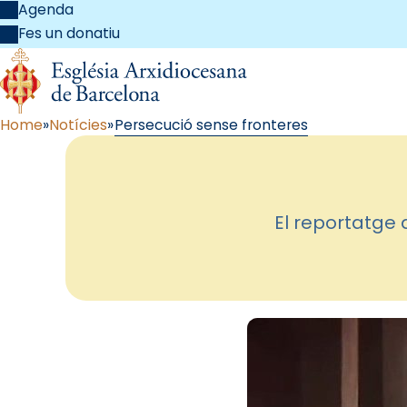
Agenda
Fes un donatiu
Home
Notícies
Persecució sense fronteres
El reportatge d