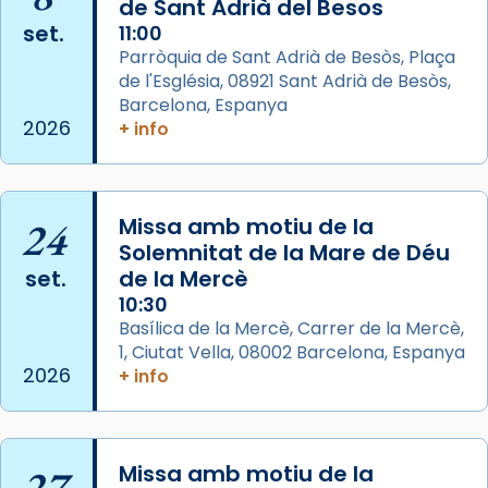
de Sant Adrià del Besos
del Sant Pare Lleó XIV a Barcelona, i als
set.
11:00
col·laboradors, a la Catedral de Barcelona.
Parròquia de Sant Adrià de Besòs, Plaça
L’arquebisbe de Barcelona, el cardenal Joan
de l'Església, 08921 Sant Adrià de Besòs,
Josep Omella, ha presidit la missa i l’ha
Barcelona, Espanya
2026
+ info
concelebrat el bisbe auxiliar de Barcelona,
Mons. David Abadías.
📸 Dr. G. Simón
24
Missa amb motiu de la
Photo
Solemnitat de la Mare de Déu
View on Facebook
·
Share
set.
de la Mercè
10:30
Arquebisbat de Barcelona
Basílica de la Mercè, Carrer de la Mercè,
2 weeks ago
1, Ciutat Vella, 08002 Barcelona, Espanya
2026
+ info
Memòria de les santes Juliana i
Semproniana, verges i màrtirs.
Acompanyant la història de sant Cugat, a
27
Missa amb motiu de la
partir de l’Edat Mitjana sorgeix la tradició