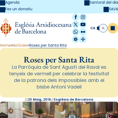
Agenda
Santoral del dia
SAVA
Fes un donatiu
Facebook
Instagram
X / Twitter
YouTube
CA
Me
Cerca
WhatsApp
Flickr
Radio Estel
Catalunya Cristi
Home
Notícies
Roses per Santa Rita
Roses per Santa Rita
La Parròquia de Sant Agustí del Raval es
tenyeix de vermell per celebrar la festivitat
de la patrona dels impossibles amb el
bisbe Antoni Vadell
23 Maig, 2019
Església de Barcelona