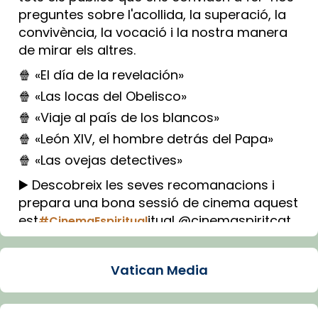
preguntes sobre l'acollida, la superació, la
convivència, la vocació i la nostra manera
de mirar els altres.
🍿 «El día de la revelación»
🍿 «Las locas del Obelisco»
🍿 «Viaje al país de los blancos»
🍿 «León XIV, el hombre detrás del Papa»
🍿 «Las ovejas detectives»
▶️ Descobreix les seves recomanacions i
prepara una bona sessió de cinema aquest
est
itual @cinemaspiritcat
#CinemaEspiritual
Imatge: Generada amb IA (OpenAI)
Video
Vatican Media
View on Facebook
·
Share