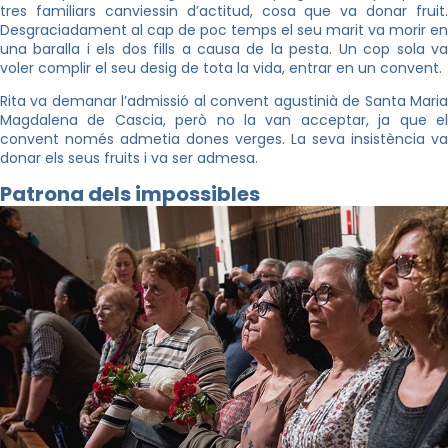
tres familiars canviessin d’actitud, cosa que va donar fruit.
Desgraciadament al cap de poc temps el seu marit va morir en
una baralla i els dos fills a causa de la pesta. Un cop sola va
voler complir el seu desig de tota la vida, entrar en un convent.
Rita va demanar l’admissió al convent agustinià de Santa Maria
Magdalena de Cascia, però no la van acceptar, ja que el
convent només admetia dones verges. La seva insistència va
donar els seus fruits i va ser admesa.
Patrona dels impossibles