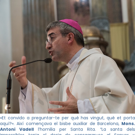
«Et convido a preguntar-te per què has vingut, què et porta
aquí?». Així començava el bisbe auxiliar de Barcelona,
Mons.
Antoni Vadell
l’homilia per Santa Rita. “La santa dels