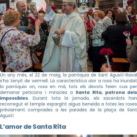
Un any més, el 22 de maig, la parròquia de Sant Agustí-Raval
s’ha tenyit de vermell. La característica olor a rosa ha inundat
la parròquia on, rosa en mà, tots els devots feien cua per
demanar peticions i miracles a
Santa Rita, patrona dels
impossibles
. Durant tota la jornada, els sacerdots han
recorregut el temple espargint aigua beneïda a totes les roses
prèviament comprades a les parades de la plaça de Sant
Agustí.
L’amor de Santa Rita