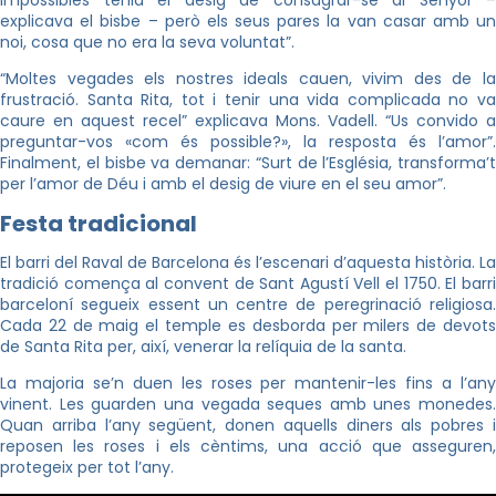
impossibles tenia el desig de consagrar-se al Senyor –
explicava el bisbe – però els seus pares la van casar amb un
noi, cosa que no era la seva voluntat”.
“Moltes vegades els nostres ideals cauen, vivim des de la
frustració. Santa Rita, tot i tenir una vida complicada no va
caure en aquest recel” explicava Mons. Vadell. “Us convido a
preguntar-vos «com és possible?», la resposta és l’amor”.
Finalment, el bisbe va demanar: “Surt de l’Església, transforma’t
per l’amor de Déu i amb el desig de viure en el seu amor”.
Festa tradicional
El barri del Raval de Barcelona és l’escenari d’aquesta història. La
tradició comença al convent de Sant Agustí Vell el 1750. El barri
barceloní segueix essent un centre de peregrinació religiosa.
Cada 22 de maig el temple es desborda per milers de devots
de Santa Rita per, així, venerar la relíquia de la santa.
La majoria se’n duen les roses per mantenir-les fins a l’any
vinent. Les guarden una vegada seques amb unes monedes.
Quan arriba l’any següent, donen aquells diners als pobres i
reposen les roses i els cèntims, una acció que asseguren,
protegeix per tot l’any.