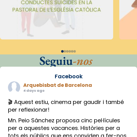
Seguiu
-nos
Facebook
Arquebisbat de Barcelona
4 days ago
🎬 Aquest estiu, cinema per gaudir i també
per reflexionar!
Mn. Peio Sánchez proposa cinc pel·lícules
per a aquestes vacances. Històries per a
tots els públics que ens conviden a fer-nos