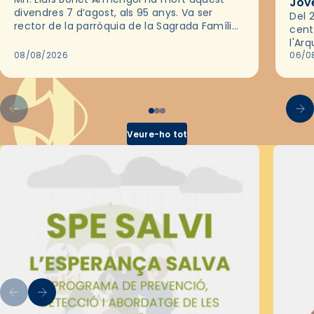
Jov
divendres 7 d’agost, als 95 anys. Va ser
Del 2
rector de la parròquia de la Sagrada Família
cent
de Barcelona durant 25 anys, entre 1993 i
l'Ar
2018,…
08/08/2026
les 
06/0
pel 
Veure-ho tot