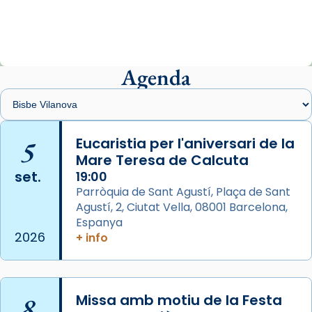
«Avui les santes Juliana i Semproniana ens
ajuden a alçar la mirada»
Mons. Sergi Gordo, bisbe de Tortosa, ha
presidit aquest 27 de juliol la missa de Les
Agenda
Santes de Mataró.
🔗
tinyurl.com/cvu5jmbk
📸 J. Merino
5
Eucaristia per l'aniversari de la
Mare Teresa de Calcuta
Photo
set.
19:00
View on Facebook
·
Share
Parròquia de Sant Agustí, Plaça de Sant
Agustí, 2, Ciutat Vella, 08001 Barcelona,
Arquebisbat de Barcelona
is at Catedral
Espanya
de Barcelona.
2026
+ info
2 weeks ago
Aquest dilluns, 27 de juliol, ha tingut lloc la
missa d’acció de gràcies en agraïment al
8
Missa amb motiu de la Festa
comitè organitzador de la visita apostòlica