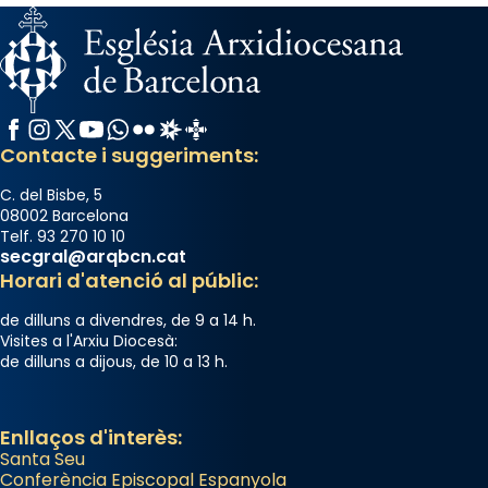
«Si vols saber què és calor, ves per les
Santes a Mataró»🥵.
Photo
Facebook
Instagram
X / Twitter
YouTube
WhatsApp
Flickr
Radio Estel
Catalunya Cristiana
View on Facebook
·
Share
Contacte i suggeriments:
C. del Bisbe, 5
08002 Barcelona
Telf. 93 270 10 10
secgral@arqbcn.cat
Horari d'atenció al públic:
de dilluns a divendres, de 9 a 14 h.
Visites a l'Arxiu Diocesà:
de dilluns a dijous, de 10 a 13 h.
Enllaços d'interès:
Santa Seu
Conferència Episcopal Espanyola