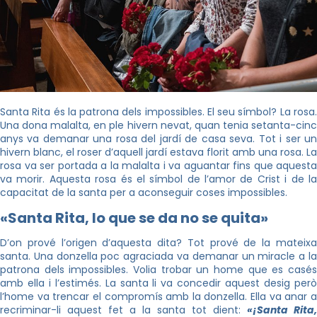
Santa Rita és la patrona dels impossibles. El seu símbol? La rosa.
Una dona malalta, en ple hivern nevat, quan tenia setanta-cinc
anys va demanar una rosa del jardí de casa seva. Tot i ser un
hivern blanc, el roser d’aquell jardí estava florit amb una rosa. La
rosa va ser portada a la malalta i va aguantar fins que aquesta
va morir. Aquesta rosa és el símbol de l’amor de Crist i de la
capacitat de la santa per a aconseguir coses impossibles.
«Santa Rita, lo que se da no se quita»
D’on prové l’origen d’aquesta dita? Tot prové de la mateixa
santa. Una donzella poc agraciada va demanar un miracle a la
patrona dels impossibles. Volia trobar un home que es casés
amb ella i l’estimés. La santa li va concedir aquest desig però
l’home va trencar el compromís amb la donzella. Ella va anar a
recriminar-li aquest fet a la santa tot dient:
«
¡Santa Rita,