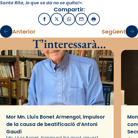
Santa Rita, lo que se da no se quita!».
Compartir:
Facebook
X / Twitter
WhatsApp
Email
Imprimir
Anterior
Següent
T’interessarà…
Mor Mn. Lluís Bonet Armengol, impulsor
Mons
de la causa de beatificació d’Antoni
conv
Gaudí
Sec
Mn. Lluís Bonet Armengol ha mort aquest