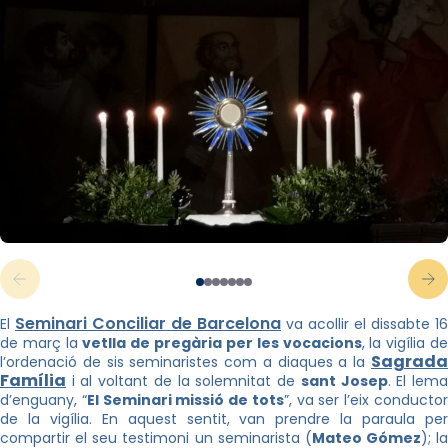
Seminari Conciliar de Barcelona
El
va acollir el dissabte 16
de març la
vetlla de pregària per les vocacions
, la vigília d
Sagrada
l’ordenació de sis seminaristes com a diaques a la
Família
i al voltant de la solemnitat de
sant Josep
. El lem
d’enguany, “
El Seminari missió de tots
”, va ser l’eix conducto
de la vigília. En aquest sentit, van prendre la paraula per
compartir el seu testimoni un seminarista (
Mateo Gómez
); la