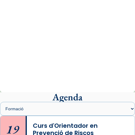
www.vaticannews.va/es/iglesia/news/2026-
07/carmina-historia-depresion-papa-viaje-
espana-testimoni...
Photo
View on Facebook
·
Share
Arquebisbat de Barcelona
2 weeks ago
«Avui les santes Juliana i Semproniana ens
ajuden a alçar la mirada»
Mons. Sergi Gordo, bisbe de Tortosa, ha
presidit aquest 27 de juliol la missa de Les
Agenda
Santes de Mataró.
🔗
tinyurl.com/cvu5jmbk
📸 J. Merino
19
Curs d'Orientador en
Prevenció de Riscos
Photo