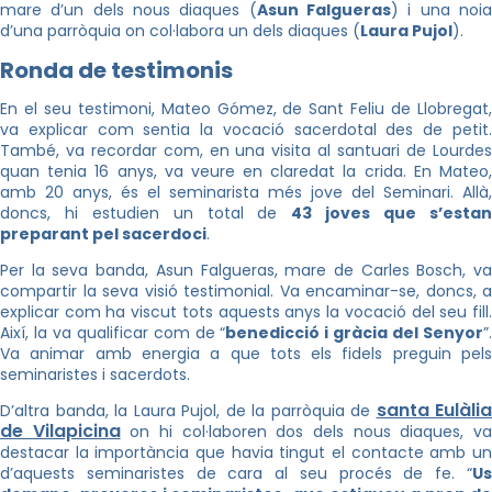
mare d’un dels nous diaques (
Asun Falgueras
) i una noi
d’una parròquia on col·labora un dels diaques (
Laura Pujol
).
Ronda de testimonis
En el seu testimoni, Mateo Gómez, de Sant Feliu de Llobregat,
va explicar com sentia la vocació sacerdotal des de petit.
També, va recordar com, en una visita al santuari de Lourdes
quan tenia 16 anys, va veure en claredat la crida. En Mateo,
amb 20 anys, és el seminarista més jove del Seminari. Allà,
doncs, hi estudien un total de
43 joves que s’esta
preparant pel sacerdoci
.
Per la seva banda, Asun Falgueras, mare de Carles Bosch, va
compartir la seva visió testimonial. Va encaminar-se, doncs, a
explicar com ha viscut tots aquests anys la vocació del seu fill.
Així, la va qualificar com de “
benedicció i gràcia del Senyor
”
Va animar amb energia a que tots els fidels preguin pels
seminaristes i sacerdots.
santa Eulàlia
D’altra banda, la Laura Pujol, de la parròquia de
de Vilapicina
on hi col·laboren dos dels nous diaques, v
destacar la importància que havia tingut el contacte amb un
d’aquests seminaristes de cara al seu procés de fe. “
Us