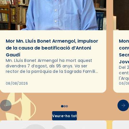
Mor Mn. Lluís Bonet Armengol, impulsor
Mons
de la causa de beatificació d’Antoni
conv
Gaudí
Sec
Mn. Lluís Bonet Armengol ha mort aquest
Jov
divendres 7 d’agost, als 95 anys. Va ser
Del 2
rector de la parròquia de la Sagrada Família
cent
de Barcelona durant 25 anys, entre 1993 i
l'Ar
2018,…
08/08/2026
les 
06/0
pel 
Veure-ho tot