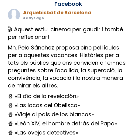
Facebook
Arquebisbat de Barcelona
3 days ago
🎬 Aquest estiu, cinema per gaudir i també
per reflexionar!
Mn. Peio Sánchez proposa cinc pel·lícules
per a aquestes vacances. Històries per a
tots els públics que ens conviden a fer-nos
preguntes sobre l'acollida, la superació, la
convivència, la vocació i la nostra manera
de mirar els altres.
🍿 «El día de la revelación»
🍿 «Las locas del Obelisco»
🍿 «Viaje al país de los blancos»
🍿 «León XIV, el hombre detrás del Papa»
🍿 «Las ovejas detectives»