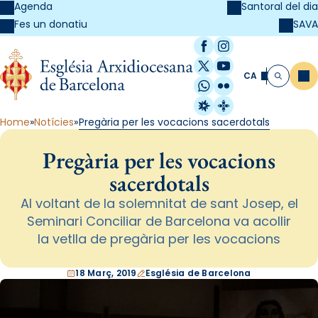
Agenda
Santoral del dia
SAVA
Fes un donatiu
Facebook
Instagram
X / Twitter
YouTube
CA
Me
Cerca
WhatsApp
Flickr
Radio Estel
Catalunya Cristi
Home
Notícies
Pregària per les vocacions sacerdotals
Pregària per les vocacions
sacerdotals
Al voltant de la solemnitat de sant Josep, el
Seminari Conciliar de Barcelona va acollir
la vetlla de pregària per les vocacions
18 Març, 2019
Església de Barcelona