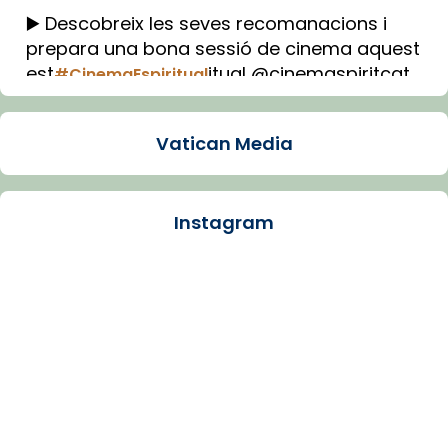
▶️ Descobreix les seves recomanacions i
prepara una bona sessió de cinema aquest
est
itual @cinemaspiritcat
#CinemaEspiritual
Imatge: Generada amb IA (OpenAI)
Video
Vatican Media
View on Facebook
·
Share
Instagram
Arquebisbat de Barcelona
1 week ago
La Carmina va patir depressió. Fa gairebé
dos mesos, a l'Estadi Lluís Companys, la
jove va fer arribar el seu testimoni al papa
Lleó XIV.
Recupera l'entrevista comp
Vatican
tican News 👇
News