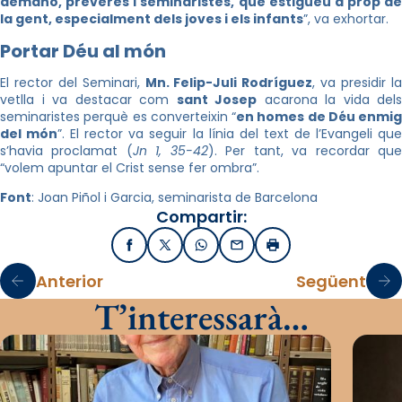
demano, preveres i seminaristes, que estigueu a prop de
la gent, especialment dels joves i els infants
”, va exhortar.
Portar Déu al món
El rector del Seminari,
Mn. Felip-Juli Rodríguez
, va presidir l
vetlla i va destacar com
sant Josep
acarona la vida dels
seminaristes perquè es converteixin “
en homes de Déu enmig
del món
”. El rector va seguir la línia del text de l’Evangeli qu
s’havia proclamat (
Jn 1, 35-42
). Per tant, va recordar qu
“volem apuntar el Crist sense fer ombra”.
Font
: Joan Piñol i Garcia, seminarista de Barcelona
Compartir:
Facebook
X / Twitter
WhatsApp
Email
Imprimir
Anterior
Següent
T’interessarà…