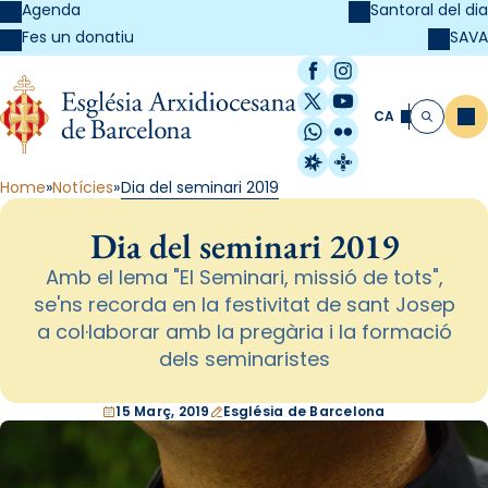
Agenda
Santoral del dia
SAVA
Fes un donatiu
Facebook
Instagram
X / Twitter
YouTube
CA
Me
Cerca
WhatsApp
Flickr
Radio Estel
Catalunya Cristi
Home
Notícies
Dia del seminari 2019
Dia del seminari 2019
Amb el lema "El Seminari, missió de tots",
se'ns recorda en la festivitat de sant Josep
a col·laborar amb la pregària i la formació
dels seminaristes
15 Març, 2019
Església de Barcelona