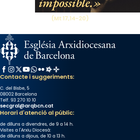
impossible.
(Mt 17,14-20)
Facebook
Instagram
X / Twitter
YouTube
WhatsApp
Flickr
Radio Estel
Catalunya Cristiana
Contacte i suggeriments:
C. del Bisbe, 5
08002 Barcelona
Telf. 93 270 10 10
secgral@arqbcn.cat
Horari d'atenció al públic:
de dilluns a divendres, de 9 a 14 h.
Visites a l'Arxiu Diocesà:
de dilluns a dijous, de 10 a 13 h.