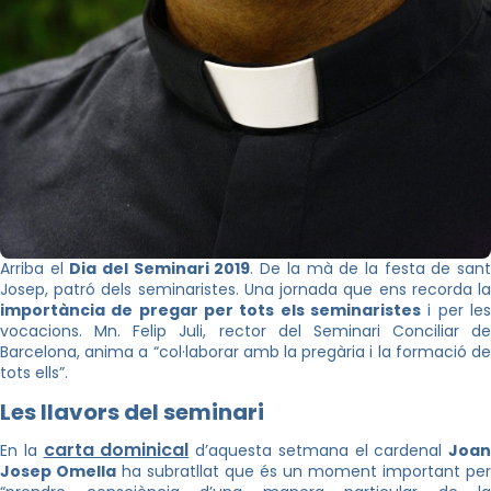
Arriba el
Dia del Seminari 2019
. De la mà de la festa de san
Josep, patró dels seminaristes. Una jornada que ens recorda la
importància de pregar per tots els seminaristes
i per les
vocacions. Mn. Felip Juli, rector del Seminari Conciliar de
Barcelona, anima a “col·laborar amb la pregària i la formació de
tots ells”.
Les llavors del seminari
carta dominical
En la
d’aquesta setmana el cardenal
Joan
Josep Omella
ha subratllat que és un moment important per