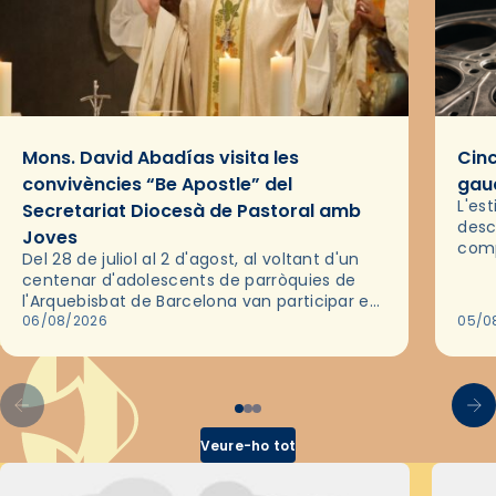
Mons. David Abadías visita les
Cinc
convivències “Be Apostle” del
gaud
L'es
Secretariat Diocesà de Pastoral amb
desc
Joves
comp
Del 28 de juliol al 2 d'agost, al voltant d'un
deix
centenar d'adolescents de parròquies de
trav
l'Arquebisbat de Barcelona van participar en
les convivències Be Apostle, organitzades
06/08/2026
05/0
pel Secretariat Diocesà de Pastoral amb…
Veure-ho tot