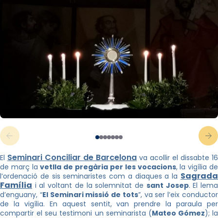
Seminari Conciliar de Barcelona
El
va acollir el dissabte 16
de març la
vetlla de pregària per les vocacions
, la vigília d
Sagrada
l’ordenació de sis seminaristes com a diaques a la
Família
i al voltant de la solemnitat de
sant Josep
. El lem
d’enguany, “
El Seminari missió de tots
”, va ser l’eix conducto
de la vigília. En aquest sentit, van prendre la paraula per
compartir el seu testimoni un seminarista (
Mateo Gómez
); la