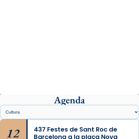
www.vaticannews.va/es/iglesia/news/2026-
07/carmina-historia-depresion-papa-viaje-
espana-testimoni...
Photo
View on Facebook
·
Share
Arquebisbat de Barcelona
2 weeks ago
«Avui les santes Juliana i Semproniana ens
ajuden a alçar la mirada»
Mons. Sergi Gordo, bisbe de Tortosa, ha
presidit aquest 27 de juliol la missa de Les
Agenda
Santes de Mataró.
🔗
tinyurl.com/cvu5jmbk
📸 J. Merino
12
437 Festes de Sant Roc de
Barcelona a la plaça Nova
Photo