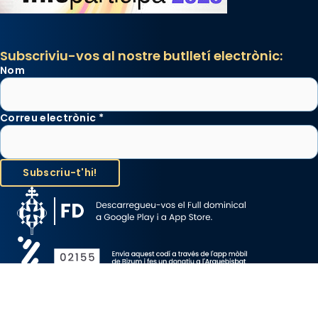
Subscriviu-vos al nostre butlletí electrònic:
Nom
Correu electrònic
*
Avís Legal
Protecció de Dades
Política de Cookies
Canal de denúncia