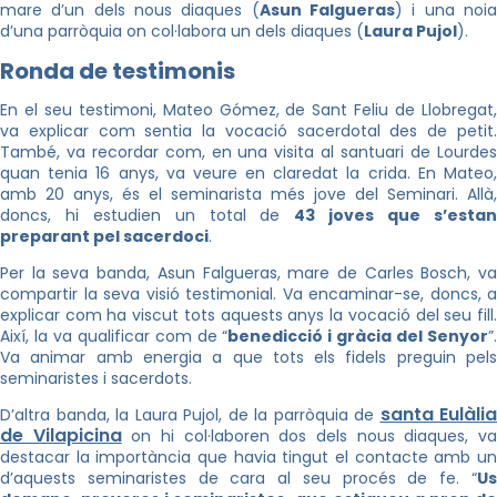
mare d’un dels nous diaques (
Asun Falgueras
) i una noi
d’una parròquia on col·labora un dels diaques (
Laura Pujol
).
Ronda de testimonis
En el seu testimoni, Mateo Gómez, de Sant Feliu de Llobregat,
va explicar com sentia la vocació sacerdotal des de petit.
També, va recordar com, en una visita al santuari de Lourdes
quan tenia 16 anys, va veure en claredat la crida. En Mateo,
amb 20 anys, és el seminarista més jove del Seminari. Allà,
doncs, hi estudien un total de
43 joves que s’esta
preparant pel sacerdoci
.
Per la seva banda, Asun Falgueras, mare de Carles Bosch, va
compartir la seva visió testimonial. Va encaminar-se, doncs, a
explicar com ha viscut tots aquests anys la vocació del seu fill.
Així, la va qualificar com de “
benedicció i gràcia del Senyor
”
Va animar amb energia a que tots els fidels preguin pels
seminaristes i sacerdots.
santa Eulàlia
D’altra banda, la Laura Pujol, de la parròquia de
de Vilapicina
on hi col·laboren dos dels nous diaques, v
destacar la importància que havia tingut el contacte amb un
d’aquests seminaristes de cara al seu procés de fe. “
Us