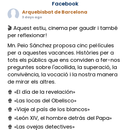
Facebook
Arquebisbat de Barcelona
3 days ago
🎬 Aquest estiu, cinema per gaudir i també
per reflexionar!
Mn. Peio Sánchez proposa cinc pel·lícules
per a aquestes vacances. Històries per a
tots els públics que ens conviden a fer-nos
preguntes sobre l'acollida, la superació, la
convivència, la vocació i la nostra manera
de mirar els altres.
🍿 «El día de la revelación»
🍿 «Las locas del Obelisco»
🍿 «Viaje al país de los blancos»
🍿 «León XIV, el hombre detrás del Papa»
🍿 «Las ovejas detectives»