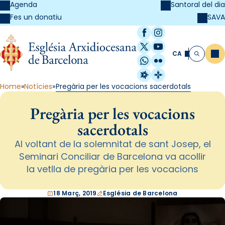
Agenda
Santoral del dia
SAVA
Fes un donatiu
Facebook
Instagram
X / Twitter
YouTube
CA
Me
Cerca
WhatsApp
Flickr
Radio Estel
Catalunya Cristi
Home
Notícies
Pregària per les vocacions sacerdotals
Pregària per les vocacions
sacerdotals
Al voltant de la solemnitat de sant Josep, el
Seminari Conciliar de Barcelona va acollir
la vetlla de pregària per les vocacions
18 Març, 2019
Església de Barcelona