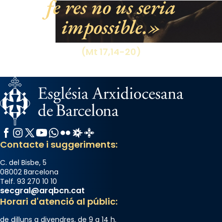
fe res no us seria
impossible.
(Mt 17,14-20)
Facebook
Instagram
X / Twitter
YouTube
WhatsApp
Flickr
Radio Estel
Catalunya Cristiana
Contacte i suggeriments:
C. del Bisbe, 5
08002 Barcelona
Telf. 93 270 10 10
secgral@arqbcn.cat
Horari d'atenció al públic:
de dilluns a divendres, de 9 a 14 h.