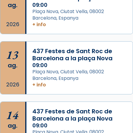
ag.
09:00
View on Facebook
·
Share
Plaça Nova, Ciutat Vella, 08002
Barcelona, Espanya
Arquebisbat de Barcelona
2026
is at Catedral
+ info
de Barcelona.
2 weeks ago
Aquest dilluns, 27 de juliol, ha tingut lloc la
13
437 Festes de Sant Roc de
missa d’acció de gràcies en agraïment al
Barcelona a la plaça Nova
comitè organitzador de la visita apostòlica
ag.
09:00
del Sant Pare Lleó XIV a Barcelona, i als
Plaça Nova, Ciutat Vella, 08002
col·laboradors, a la Catedral de Barcelona.
Barcelona, Espanya
L’arquebisbe de Barcelona, el cardenal Joan
2026
+ info
Josep Omella, ha presidit la missa i l’ha
concelebrat el bisbe auxiliar de Barcelona,
Mons. David Abadías.
14
437 Festes de Sant Roc de
📸 Dr. G. Simón
Barcelona a la plaça Nova
ag.
09:00
Photo
Plaça Nova, Ciutat Vella, 08002