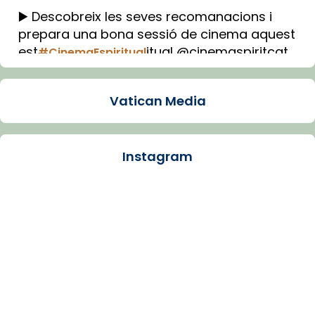
▶️ Descobreix les seves recomanacions i
prepara una bona sessió de cinema aquest
est
itual @cinemaspiritcat
#CinemaEspiritual
Imatge: Generada amb IA (OpenAI)
Video
Vatican Media
View on Facebook
·
Share
Instagram
Arquebisbat de Barcelona
1 week ago
La Carmina va patir depressió. Fa gairebé
dos mesos, a l'Estadi Lluís Companys, la
jove va fer arribar el seu testimoni al papa
Lleó XIV.
Recupera l'entrevista comp
Vatican
tican News 👇
News