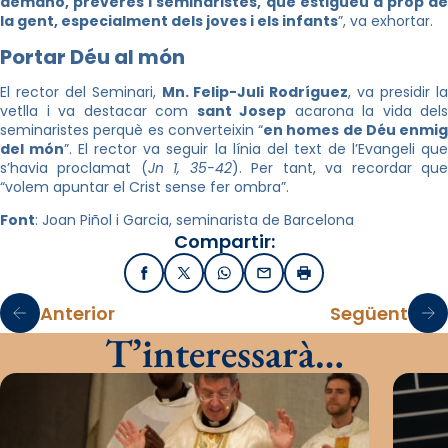
demano, preveres i seminaristes, que estigueu a prop de
la gent, especialment dels joves i els infants
”, va exhortar.
Portar Déu al món
El rector del Seminari,
Mn. Felip-Juli Rodríguez
, va presidir l
vetlla i va destacar com
sant Josep
acarona la vida dels
seminaristes perquè es converteixin “
en homes de Déu enmig
del món
”. El rector va seguir la línia del text de l’Evangeli qu
s’havia proclamat (
Jn 1, 35-42
). Per tant, va recordar qu
“volem apuntar el Crist sense fer ombra”.
Font
: Joan Piñol i Garcia, seminarista de Barcelona
Compartir:
Facebook
X / Twitter
WhatsApp
Email
Imprimir
Anterior
Següent
T’interessarà…