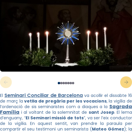
Seminari Conciliar de Barcelona
El
va acollir el dissabte 16
de març la
vetlla de pregària per les vocacions
, la vigília d
Sagrada
l’ordenació de sis seminaristes com a diaques a la
Família
i al voltant de la solemnitat de
sant Josep
. El lem
d’enguany, “
El Seminari missió de tots
”, va ser l’eix conducto
de la vigília. En aquest sentit, van prendre la paraula per
compartir el seu testimoni un seminarista (
Mateo Gómez
); la