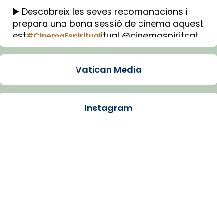
▶️ Descobreix les seves recomanacions i
prepara una bona sessió de cinema aquest
est
itual @cinemaspiritcat
#CinemaEspiritual
Imatge: Generada amb IA (OpenAI)
Video
Vatican Media
View on Facebook
·
Share
Instagram
Arquebisbat de Barcelona
1 week ago
La Carmina va patir depressió. Fa gairebé
dos mesos, a l'Estadi Lluís Companys, la
jove va fer arribar el seu testimoni al papa
Lleó XIV.
Recupera l'entrevista comp
Vatican
tican News 👇
News