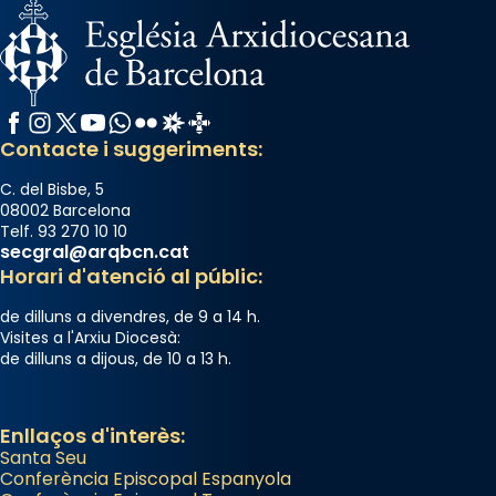
Facebook
Instagram
X / Twitter
YouTube
WhatsApp
Flickr
Radio Estel
Catalunya Cristiana
Contacte i suggeriments:
C. del Bisbe, 5
08002 Barcelona
Telf. 93 270 10 10
secgral@arqbcn.cat
Horari d'atenció al públic:
de dilluns a divendres, de 9 a 14 h.
Visites a l'Arxiu Diocesà:
de dilluns a dijous, de 10 a 13 h.
Enllaços d'interès:
Santa Seu
Conferència Episcopal Espanyola