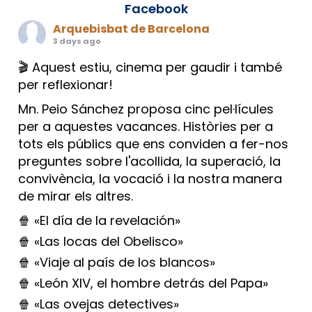
Facebook
Arquebisbat de Barcelona
3 days ago
🎬 Aquest estiu, cinema per gaudir i també
per reflexionar!
Mn. Peio Sánchez proposa cinc pel·lícules
per a aquestes vacances. Històries per a
tots els públics que ens conviden a fer-nos
preguntes sobre l'acollida, la superació, la
convivència, la vocació i la nostra manera
de mirar els altres.
🍿 «El día de la revelación»
🍿 «Las locas del Obelisco»
🍿 «Viaje al país de los blancos»
🍿 «León XIV, el hombre detrás del Papa»
🍿 «Las ovejas detectives»