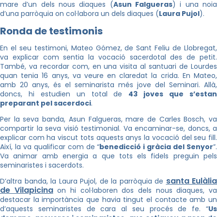
mare d’un dels nous diaques (
Asun Falgueras
) i una noi
d’una parròquia on col·labora un dels diaques (
Laura Pujol
).
Ronda de testimonis
En el seu testimoni, Mateo Gómez, de Sant Feliu de Llobregat,
va explicar com sentia la vocació sacerdotal des de petit.
També, va recordar com, en una visita al santuari de Lourdes
quan tenia 16 anys, va veure en claredat la crida. En Mateo,
amb 20 anys, és el seminarista més jove del Seminari. Allà,
doncs, hi estudien un total de
43 joves que s’esta
preparant pel sacerdoci
.
Per la seva banda, Asun Falgueras, mare de Carles Bosch, va
compartir la seva visió testimonial. Va encaminar-se, doncs, a
explicar com ha viscut tots aquests anys la vocació del seu fill.
Així, la va qualificar com de “
benedicció i gràcia del Senyor
”
Va animar amb energia a que tots els fidels preguin pels
seminaristes i sacerdots.
santa Eulàlia
D’altra banda, la Laura Pujol, de la parròquia de
de Vilapicina
on hi col·laboren dos dels nous diaques, v
destacar la importància que havia tingut el contacte amb un
d’aquests seminaristes de cara al seu procés de fe. “
Us