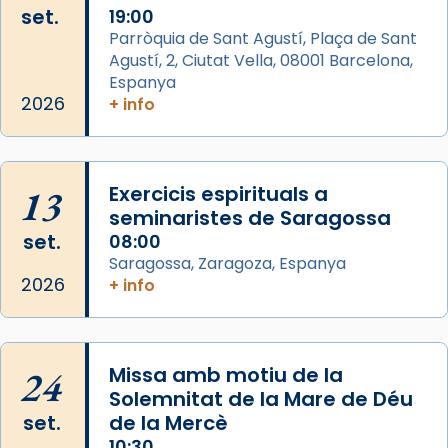
set.
19:00
View on Facebook
·
Share
Parròquia de Sant Agustí, Plaça de Sant
Agustí, 2, Ciutat Vella, 08001 Barcelona,
Arquebisbat de Barcelona
is at Catedral
Espanya
de Barcelona.
2026
+ info
2 weeks ago
Aquest dilluns, 27 de juliol, ha tingut lloc la
missa d’acció de gràcies en agraïment al
13
Exercicis espirituals a
comitè organitzador de la visita apostòlica
seminaristes de Saragossa
del Sant Pare Lleó XIV a Barcelona, i als
set.
08:00
col·laboradors, a la Catedral de Barcelona.
Saragossa, Zaragoza, Espanya
L’arquebisbe de Barcelona, el cardenal Joan
2026
+ info
Josep Omella, ha presidit la missa i l’ha
concelebrat el bisbe auxiliar de Barcelona,
Mons. David Abadías.
24
Missa amb motiu de la
📸 Dr. G. Simón
Solemnitat de la Mare de Déu
set.
de la Mercè
Photo
10:30