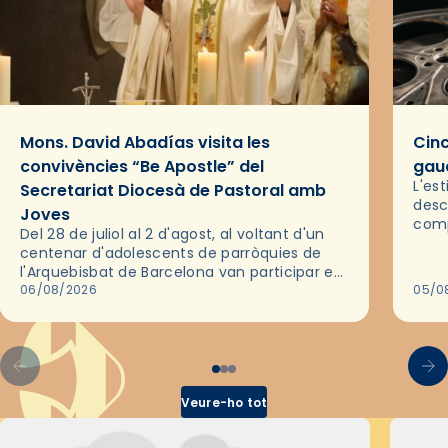
Mons. David Abadías visita les
Cinc
convivències “Be Apostle” del
gaud
L'es
Secretariat Diocesà de Pastoral amb
desc
Joves
comp
Del 28 de juliol al 2 d'agost, al voltant d'un
deix
centenar d'adolescents de parròquies de
trav
l'Arquebisbat de Barcelona van participar en
les convivències Be Apostle, organitzades
06/08/2026
05/0
pel Secretariat Diocesà de Pastoral amb…
Veure-ho tot