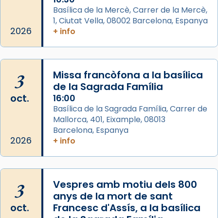
View on Facebook
·
Share
Basílica de la Mercè, Carrer de la Mercè,
1, Ciutat Vella, 08002 Barcelona, Espanya
2026
Arquebisbat de Barcelona
+ info
2 weeks ago
Memòria de les santes Juliana i
Semproniana, verges i màrtirs.
3
Missa francòfona a la basílica
de la Sagrada Família
Acompanyant la història de sant Cugat, a
oct.
16:00
partir de l’Edat Mitjana sorgeix la tradició
Basílica de la Sagrada Família, Carrer de
que les santes Juliana (“relatiu a Júlia”) i
Mallorca, 401, Eixample, 08013
Semproniana (“relatiu a Semprònia =
Barcelona, Espanya
eterna”) són deixebles seves. I l’any 1667, el
2026
+ info
frare Joan Gaspar Roig, afirma en una obra
que les santes són filles de l’antiga Iluro.
Mataró en reivindicarà les relíquies fins que
3
Vespres amb motiu dels 800
les aconseguirà el 1772. L’ofici que es canta
anys de la mort de sant
a la “Missa de les Santes” (“Missa de
oct.
Francesc d'Assís, a la basílica
Glòria”) fou composta el 1848 per Mn.