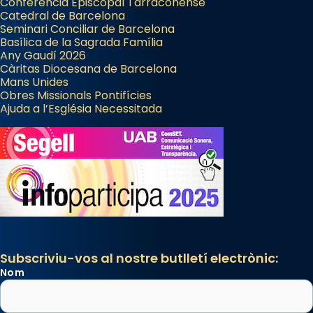
Conferència Episcopal Tarraconense
Catedral de Barcelona
Seminari Conciliar de Barcelona
Basílica de la Sagrada Família
Any Gaudí 2026
Càritas Diocesana de Barcelona
Mans Unides
Obres Missionals Pontifícies
Ajuda a l’Església Necessitada
Subscriviu-vos al nostre butlletí electrònic:
Nom