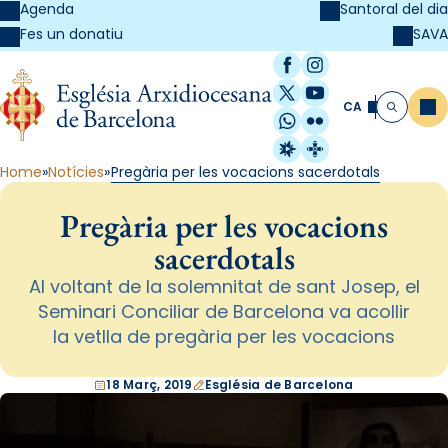
Agenda
Santoral del dia
SAVA
Fes un donatiu
Facebook
Instagram
X / Twitter
YouTube
CA
Me
Cerca
WhatsApp
Flickr
Radio Estel
Catalunya Cristi
Home
Notícies
Pregària per les vocacions sacerdotals
Pregària per les vocacions
sacerdotals
Al voltant de la solemnitat de sant Josep, el
Seminari Conciliar de Barcelona va acollir
la vetlla de pregària per les vocacions
18 Març, 2019
Església de Barcelona