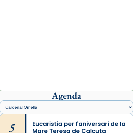
www.vaticannews.va/es/iglesia/news/2026-
07/carmina-historia-depresion-papa-viaje-
espana-testimoni...
Photo
View on Facebook
·
Share
Arquebisbat de Barcelona
2 weeks ago
«Avui les santes Juliana i Semproniana ens
ajuden a alçar la mirada»
Mons. Sergi Gordo, bisbe de Tortosa, ha
presidit aquest 27 de juliol la missa de Les
Agenda
Santes de Mataró.
🔗
tinyurl.com/cvu5jmbk
📸 J. Merino
5
Eucaristia per l'aniversari de la
Mare Teresa de Calcuta
Photo