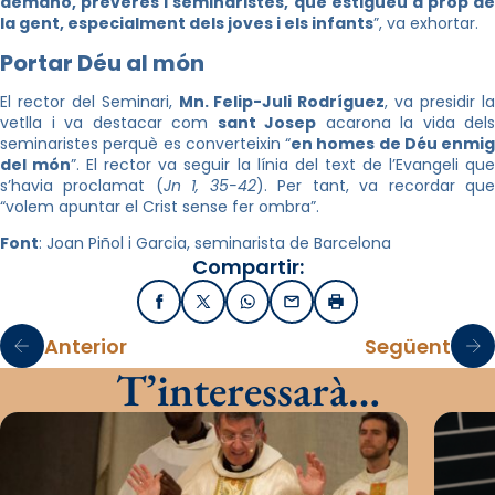
demano, preveres i seminaristes, que estigueu a prop de
la gent, especialment dels joves i els infants
”, va exhortar.
Portar Déu al món
El rector del Seminari,
Mn. Felip-Juli Rodríguez
, va presidir l
vetlla i va destacar com
sant Josep
acarona la vida dels
seminaristes perquè es converteixin “
en homes de Déu enmig
del món
”. El rector va seguir la línia del text de l’Evangeli qu
s’havia proclamat (
Jn 1, 35-42
). Per tant, va recordar qu
“volem apuntar el Crist sense fer ombra”.
Font
: Joan Piñol i Garcia, seminarista de Barcelona
Compartir:
Facebook
X / Twitter
WhatsApp
Email
Imprimir
Anterior
Següent
T’interessarà…