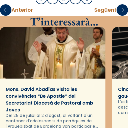
Facebook
X / Twitter
WhatsApp
Email
Imprimir
Anterior
Següent
T’interessarà…
Mons. David Abadías visita les
Cinc
convivències “Be Apostle” del
gaud
L'es
Secretariat Diocesà de Pastoral amb
desc
Joves
comp
Del 28 de juliol al 2 d'agost, al voltant d'un
deix
centenar d'adolescents de parròquies de
trav
l'Arquebisbat de Barcelona van participar en