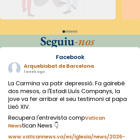
Seguiu
-nos
Facebook
Arquebisbat de Barcelona
1 week ago
La Carmina va patir depressió. Fa gairebé
dos mesos, a l'Estadi Lluís Companys, la
jove va fer arribar el seu testimoni al papa
Lleó XIV.
Recupera l'entrevista comp
Vatican
tican News 👇
News
www.vaticannews.va/es/iglesia/news/2026-