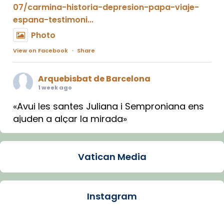
07/carmina-historia-depresion-papa-viaje-
espana-testimoni...
Photo
View on Facebook
·
Share
Arquebisbat de Barcelona
1 week ago
«Avui les santes Juliana i Semproniana ens
ajuden a alçar la mirada»
Mons. Sergi Gordo, bisbe de Tortosa, ha
presidit aquest 27 de juliol la missa de Les
Vatican Media
Santes de Mataró.
🔗
tinyurl.com/cvu5jmbk
📸 J. Merino
Instagram
Photo