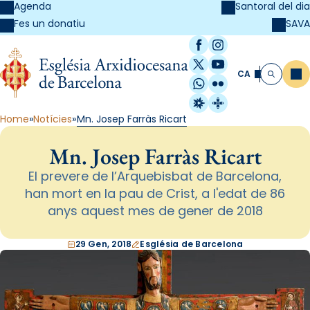
Agenda
Santoral del dia
SAVA
Fes un donatiu
Facebook
Instagram
X / Twitter
YouTube
CA
Me
Cerca
WhatsApp
Flickr
Radio Estel
Catalunya Cristi
Home
Notícies
Mn. Josep Farràs Ricart
Mn. Josep Farràs Ricart
El prevere de l’Arquebisbat de Barcelona,
han mort en la pau de Crist, a l'edat de 86
anys aquest mes de gener de 2018
29 Gen, 2018
Església de Barcelona