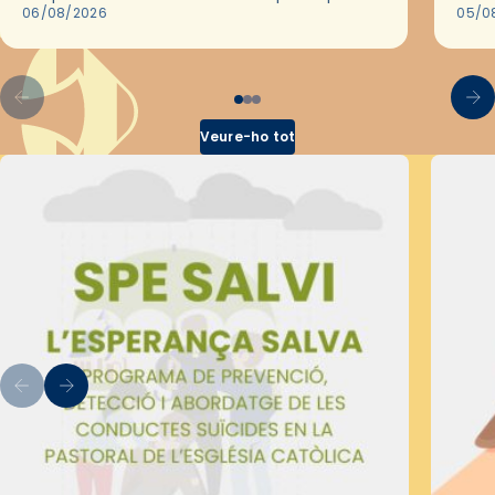
les convivències Be Apostle, organitzades
06/08/2026
05/0
pel Secretariat Diocesà de Pastoral amb…
Veure-ho tot