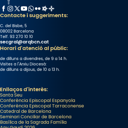
italianitzant; s’interpreta per privilegi
Facebook
Instagram
X / Twitter
YouTube
WhatsApp
Flickr
Radio Estel
Catalunya Cristiana
pontifici, amb orquestra i cor, i té una
Contacte i suggeriments:
duració aproximada de tres hores. Després,
processó (recuperada el 1972) al voltant
C. del Bisbe, 5
08002 Barcelona
del temple amb les relíquies de les santes.
Telf. 93 270 10 10
Des de 1985 hi participa també un grup de
secgral@arqbcn.cat
diablesses amb música i ball propis. Festa
Horari d'atenció al públic:
gran a Mataró.
de dilluns a divendres, de 9 a 14 h.
«Si vols saber què és calor, ves per les
Visites a l'Arxiu Diocesà:
de dilluns a dijous, de 10 a 13 h.
Santes a Mataró»🥵.
Photo
Enllaços d'interès:
View on Facebook
·
Share
Santa Seu
Conferència Episcopal Espanyola
Arquebisbat de Barcelona
Conferència Episcopal Tarraconense
2 weeks ago
Catedral de Barcelona
Seminari Conciliar de Barcelona
Jaume, fill de Zebedeu, és juntament amb el
Basílica de la Sagrada Família
Any Gaudí 2026