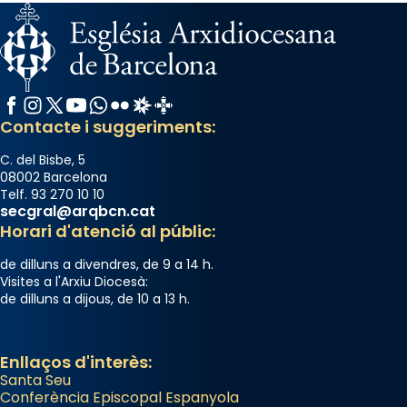
Facebook
Instagram
X / Twitter
YouTube
WhatsApp
Flickr
Radio Estel
Catalunya Cristiana
Contacte i suggeriments:
C. del Bisbe, 5
08002 Barcelona
Telf. 93 270 10 10
secgral@arqbcn.cat
Horari d'atenció al públic:
de dilluns a divendres, de 9 a 14 h.
Visites a l'Arxiu Diocesà:
de dilluns a dijous, de 10 a 13 h.
Enllaços d'interès:
Santa Seu
Conferència Episcopal Espanyola