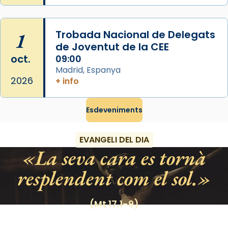
View on Facebook
·
Share
1
Trobada Nacional de Delegats
de Joventut de la CEE
oct.
09:00
Madrid, Espanya
2026
+ info
Esdeveniments
EVANGELI DEL DIA
La seva cara es tornà
resplendent com el sol.
(Mt 17,1-9)