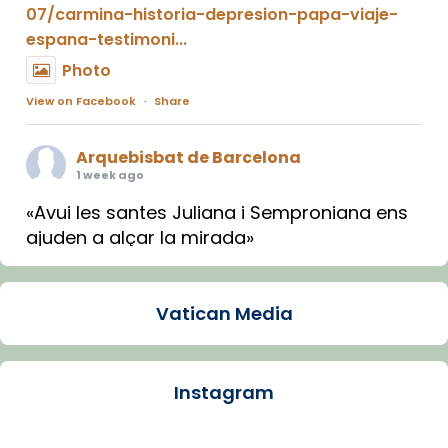
07/carmina-historia-depresion-papa-viaje-
espana-testimoni...
Photo
View on Facebook
·
Share
Arquebisbat de Barcelona
1 week ago
«Avui les santes Juliana i Semproniana ens
ajuden a alçar la mirada»
Mons. Sergi Gordo, bisbe de Tortosa, ha
presidit aquest 27 de juliol la missa de Les
Vatican Media
Santes de Mataró.
🔗
tinyurl.com/cvu5jmbk
📸 J. Merino
Instagram
Photo