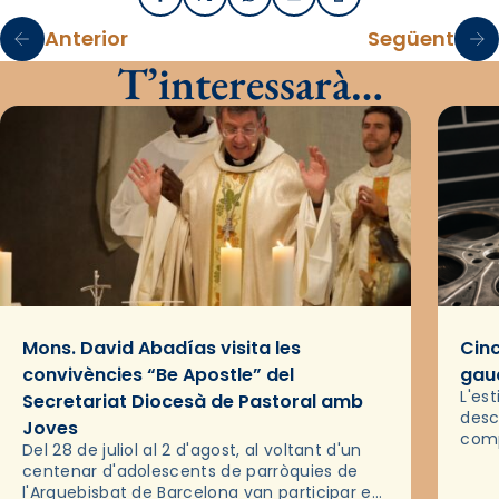
Facebook
X / Twitter
WhatsApp
Email
Imprimir
Anterior
Següent
T’interessarà…
Mons. David Abadías visita les
Cinc
convivències “Be Apostle” del
gaud
L'es
Secretariat Diocesà de Pastoral amb
desc
Joves
comp
Del 28 de juliol al 2 d'agost, al voltant d'un
deix
centenar d'adolescents de parròquies de
trav
l'Arquebisbat de Barcelona van participar en