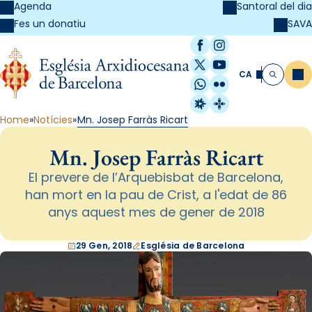
Agenda
Santoral del dia
SAVA
Fes un donatiu
Facebook
Instagram
X / Twitter
YouTube
CA
Me
Cerca
WhatsApp
Flickr
Radio Estel
Catalunya Cristi
Home
Notícies
Mn. Josep Farràs Ricart
Mn. Josep Farràs Ricart
El prevere de l’Arquebisbat de Barcelona,
han mort en la pau de Crist, a l'edat de 86
anys aquest mes de gener de 2018
29 Gen, 2018
Església de Barcelona