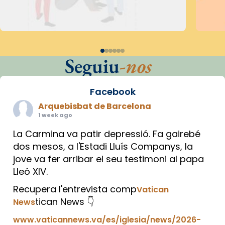
Seguiu
-nos
Facebook
Arquebisbat de Barcelona
1 week ago
La Carmina va patir depressió. Fa gairebé
dos mesos, a l'Estadi Lluís Companys, la
jove va fer arribar el seu testimoni al papa
Lleó XIV.
Recupera l'entrevista comp
Vatican
tican News 👇
News
www.vaticannews.va/es/iglesia/news/2026-