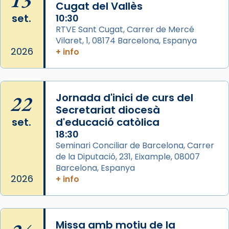
Cugat del Vallès
italianitzant; s’interpreta per privilegi
set.
10:30
pontifici, amb orquestra i cor, i té una
RTVE Sant Cugat, Carrer de Mercé
duració aproximada de tres hores. Després,
Vilaret, 1, 08174 Barcelona, Espanya
processó (recuperada el 1972) al voltant
2026
+ info
del temple amb les relíquies de les santes.
Des de 1985 hi participa també un grup de
diablesses amb música i ball propis. Festa
22
gran a Mataró.
Jornada d'inici de curs del
Secretariat diocesà
«Si vols saber què és calor, ves per les
set.
d'educació catòlica
Santes a Mataró»🥵.
18:30
Photo
Seminari Conciliar de Barcelona, Carrer
de la Diputació, 231, Eixample, 08007
View on Facebook
·
Share
Barcelona, Espanya
2026
+ info
Arquebisbat de Barcelona
2 weeks ago
Jaume, fill de Zebedeu, és juntament amb el
Missa amb motiu de la