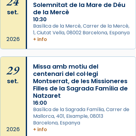
24
seu germà Joan i Pere un dels que
Solemnitat de la Mare de Déu
acompanyava més de prop Jesús.
set.
de la Mercè
Segons el llibre dels Fets (12,2) fou el primer
10:30
apòstol màrtir, decapitat a Jerusalem per
Basílica de la Mercè, Carrer de la Mercè,
1, Ciutat Vella, 08002 Barcelona, Espanya
Herodes Agripa (vers l'any 44).
2026
+ info
Patró de Galícia, després de les invasions
musulmanes fou venerat com a patró dels
Regnes castellans i més tard de tota
29
Missa amb motiu del
Espanya.
centenari del col·legi
El seu sepulcre a Compostela fou un gran
set.
Montserrat, de les Missioneres
centre de peregrinacions medievals de tot
Filles de la Sagrada Família de
el món cristià, després de Roma i terra
Natzaret
Santa.
16:00
Basílica de la Sagrada Família, Carrer de
«A Raïms de Sant Jaume, raïms aigualits;
Mallorca, 401, Eixample, 08013
raïms de setembre te'n llepes els dits»,
Barcelona, Espanya
segons una dita popular.
2026
+ info
Photo