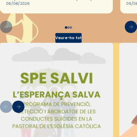
les convivències Be Apostle, organitzades
06/08/2026
05/0
pel Secretariat Diocesà de Pastoral amb…
Veure-ho tot