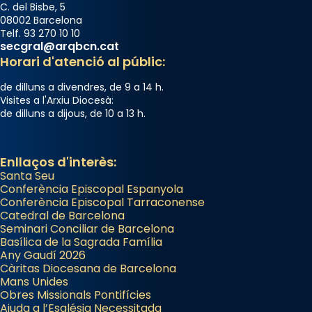
C. del Bisbe, 5
08002 Barcelona
Telf. 93 270 10 10
secgral@arqbcn.cat
Horari d'atenció al públic:
de dilluns a divendres, de 9 a 14 h.
Visites a l'Arxiu Diocesà:
de dilluns a dijous, de 10 a 13 h.
Enllaços d'interès:
Santa Seu
Conferència Episcopal Espanyola
Conferència Episcopal Tarraconense
Catedral de Barcelona
Seminari Conciliar de Barcelona
Basílica de la Sagrada Família
Any Gaudí 2026
Càritas Diocesana de Barcelona
Mans Unides
Obres Missionals Pontifícies
Ajuda a l’Església Necessitada