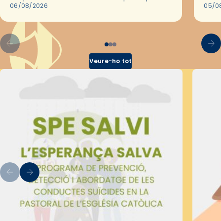
les convivències Be Apostle, organitzades
06/08/2026
05/0
pel Secretariat Diocesà de Pastoral amb…
Veure-ho tot