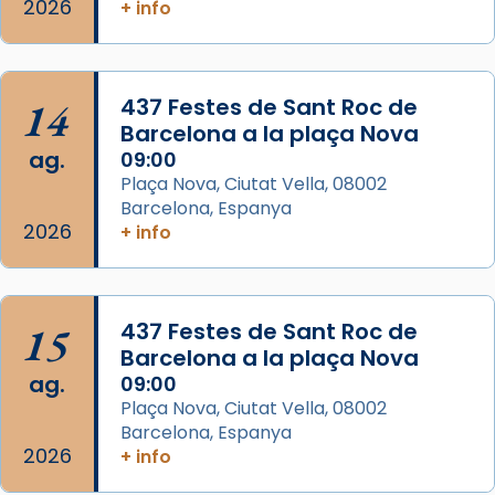
2026
+ info
italianitzant; s’interpreta per privilegi
pontifici, amb orquestra i cor, i té una
duració aproximada de tres hores. Després,
processó (recuperada el 1972) al voltant
14
437 Festes de Sant Roc de
del temple amb les relíquies de les santes.
Barcelona a la plaça Nova
Des de 1985 hi participa també un grup de
ag.
09:00
diablesses amb música i ball propis. Festa
Plaça Nova, Ciutat Vella, 08002
gran a Mataró.
Barcelona, Espanya
2026
+ info
«Si vols saber què és calor, ves per les
Santes a Mataró»🥵.
Photo
15
437 Festes de Sant Roc de
View on Facebook
·
Share
Barcelona a la plaça Nova
ag.
09:00
Arquebisbat de Barcelona
Plaça Nova, Ciutat Vella, 08002
2 weeks ago
Barcelona, Espanya
2026
+ info
Jaume, fill de Zebedeu, és juntament amb el