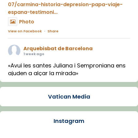
07/carmina-historia-depresion-papa-viaje-
espana-testimoni...
Photo
View on Facebook
·
Share
Arquebisbat de Barcelona
1 week ago
«Avui les santes Juliana i Semproniana ens
ajuden a alçar la mirada»
Mons. Sergi Gordo, bisbe de Tortosa, ha
presidit aquest 27 de juliol la missa de Les
Vatican Media
Santes de Mataró.
🔗
tinyurl.com/cvu5jmbk
📸 J. Merino
Instagram
Photo