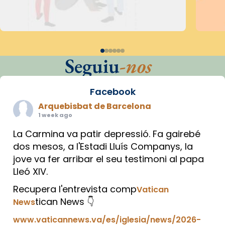
Seguiu
-nos
Facebook
Arquebisbat de Barcelona
1 week ago
La Carmina va patir depressió. Fa gairebé
dos mesos, a l'Estadi Lluís Companys, la
jove va fer arribar el seu testimoni al papa
Lleó XIV.
Recupera l'entrevista comp
Vatican
tican News 👇
News
www.vaticannews.va/es/iglesia/news/2026-