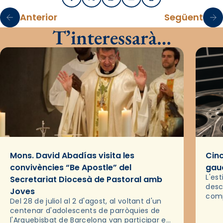
Facebook
X / Twitter
WhatsApp
Email
Imprimir
Anterior
Següent
T’interessarà…
Mons. David Abadías visita les
Cinc
convivències “Be Apostle” del
gaud
L'es
Secretariat Diocesà de Pastoral amb
desc
Joves
comp
Del 28 de juliol al 2 d'agost, al voltant d'un
deix
centenar d'adolescents de parròquies de
trav
l'Arquebisbat de Barcelona van participar en