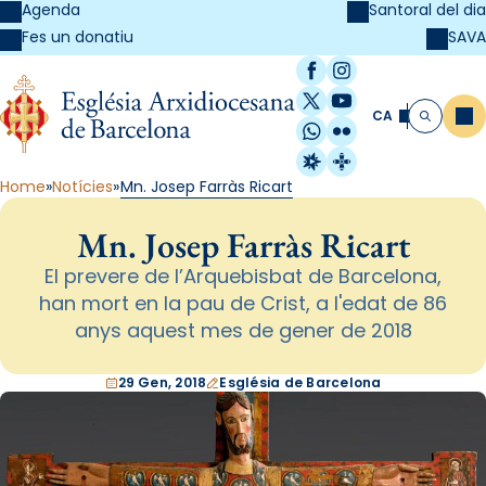
Agenda
Santoral del dia
SAVA
Fes un donatiu
Facebook
Instagram
X / Twitter
YouTube
CA
Me
Cerca
WhatsApp
Flickr
Radio Estel
Catalunya Cristi
Home
Notícies
Mn. Josep Farràs Ricart
Mn. Josep Farràs Ricart
El prevere de l’Arquebisbat de Barcelona,
han mort en la pau de Crist, a l'edat de 86
anys aquest mes de gener de 2018
29 Gen, 2018
Església de Barcelona