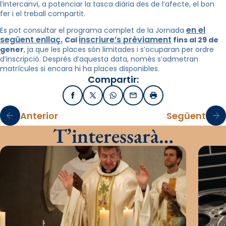
l’intercanvi, a potenciar la tasca diària des de l’afecte, el bon
fer i el treball compartit.
en el
Es pot consultar el programa complet de la Jornada
següent enllaç.
inscriure’s prèviament
Cal
fins al 29 de
gener
, ja que les places són limitades i s’ocuparan per ordre
d’inscripció. Després d’aquesta data, només s’admetran
matrícules si encara hi ha places disponibles.
Compartir:
Facebook
X / Twitter
WhatsApp
Email
Imprimir
Anterior
Següent
T’interessarà…