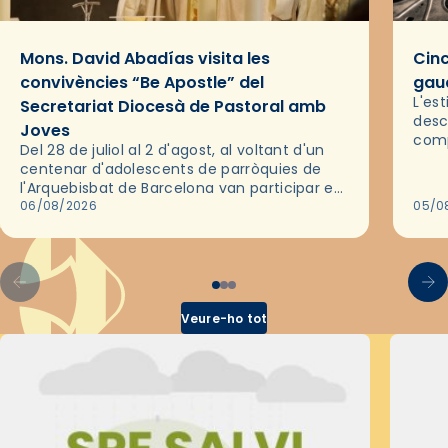
Mons. David Abadías visita les
Cinc
convivències “Be Apostle” del
gaud
L'es
Secretariat Diocesà de Pastoral amb
desc
Joves
comp
Del 28 de juliol al 2 d'agost, al voltant d'un
deix
centenar d'adolescents de parròquies de
trav
l'Arquebisbat de Barcelona van participar en
les convivències Be Apostle, organitzades
06/08/2026
05/0
pel Secretariat Diocesà de Pastoral amb…
Veure-ho tot