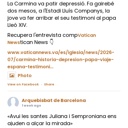
La Carmina va patir depressió. Fa gairebé
dos mesos, a l'Estadi Lluís Companys, la
jove va fer arribar el seu testimoni al papa
Lleó XIV.
Recupera l'entrevista comp
Vatican
tican News 👇
News
www.vaticannews.va/es/iglesia/news/2026-
07/carmina-historia-depresion-papa-viaje-
espana-testimoni...
Photo
View on Facebook
·
Share
Arquebisbat de Barcelona
1 week ago
«Avui les santes Juliana i Semproniana ens
ajuden a alçar la mirada»