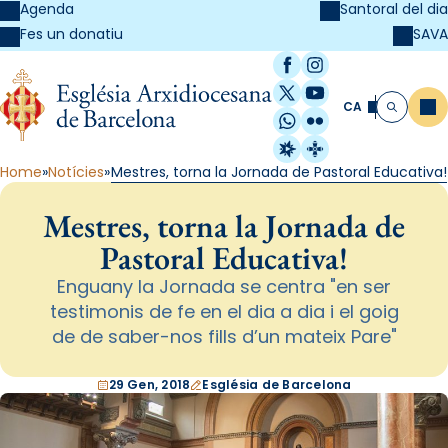
Agenda
Santoral del dia
SAVA
Fes un donatiu
Facebook
Instagram
X / Twitter
YouTube
CA
Me
Cerca
WhatsApp
Flickr
Radio Estel
Catalunya Cristi
Home
Notícies
Mestres, torna la Jornada de Pastoral Educativa!
Mestres, torna la Jornada de
Pastoral Educativa!
Enguany la Jornada se centra "en ser
testimonis de fe en el dia a dia i el goig
de de saber-nos fills d’un mateix Pare"
29 Gen, 2018
Església de Barcelona