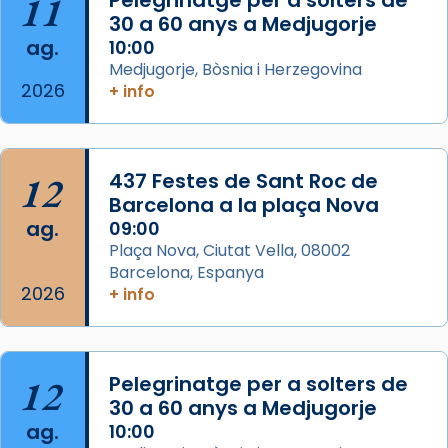
11
Pelegrinatge per a solters de
30 a 60 anys a Medjugorje
Photo
ag.
10:00
View on Facebook
·
Share
Medjugorje, Bòsnia i Herzegovina
2026
+ info
Arquebisbat de Barcelona
2 weeks ago
Jaume, fill de Zebedeu, és juntament amb el
12
437 Festes de Sant Roc de
seu germà Joan i Pere un dels que
Barcelona a la plaça Nova
acompanyava més de prop Jesús.
ag.
09:00
Plaça Nova, Ciutat Vella, 08002
Segons el llibre dels Fets (12,2) fou el primer
Barcelona, Espanya
apòstol màrtir, decapitat a Jerusalem per
2026
+ info
Herodes Agripa (vers l'any 44).
Patró de Galícia, després de les invasions
musulmanes fou venerat com a patró dels
12
Pelegrinatge per a solters de
Regnes castellans i més tard de tota
30 a 60 anys a Medjugorje
Espanya.
ag.
10:00