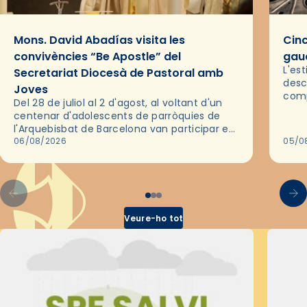
Mons. David Abadías visita les
Cinc
convivències “Be Apostle” del
gaud
L'es
Secretariat Diocesà de Pastoral amb
desc
Joves
comp
Del 28 de juliol al 2 d'agost, al voltant d'un
deix
centenar d'adolescents de parròquies de
trav
l'Arquebisbat de Barcelona van participar en
les convivències Be Apostle, organitzades
06/08/2026
05/0
pel Secretariat Diocesà de Pastoral amb…
Veure-ho tot