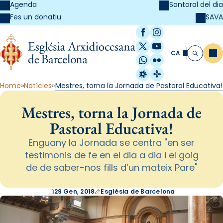
Agenda
Santoral del dia
SAVA
Fes un donatiu
Facebook
Instagram
X / Twitter
YouTube
CA
Me
Cerca
WhatsApp
Flickr
Radio Estel
Catalunya Cristi
Home
Notícies
Mestres, torna la Jornada de Pastoral Educativa!
Mestres, torna la Jornada de
Pastoral Educativa!
Enguany la Jornada se centra "en ser
testimonis de fe en el dia a dia i el goig
de de saber-nos fills d’un mateix Pare"
29 Gen, 2018
Església de Barcelona