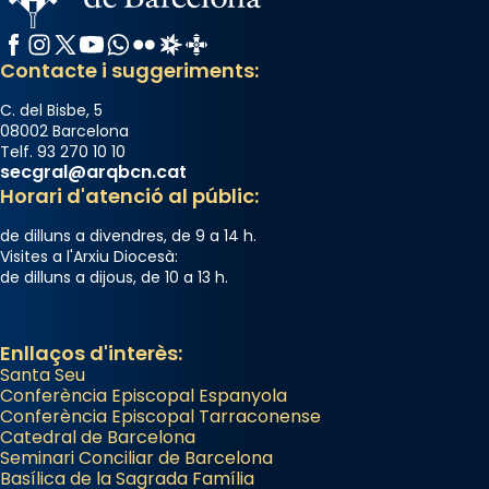
Memòria de les santes Juliana i
Facebook
Instagram
X / Twitter
YouTube
WhatsApp
Flickr
Radio Estel
Catalunya Cristiana
Semproniana, verges i màrtirs.
Contacte i suggeriments:
Acompanyant la història de sant Cugat, a
C. del Bisbe, 5
partir de l’Edat Mitjana sorgeix la tradició
08002 Barcelona
Telf. 93 270 10 10
que les santes Juliana (“relatiu a Júlia”) i
secgral@arqbcn.cat
Semproniana (“relatiu a Semprònia =
Horari d'atenció al públic:
eterna”) són deixebles seves. I l’any 1667, el
de dilluns a divendres, de 9 a 14 h.
frare Joan Gaspar Roig, afirma en una obra
Visites a l'Arxiu Diocesà:
que les santes són filles de l’antiga Iluro.
de dilluns a dijous, de 10 a 13 h.
Mataró en reivindicarà les relíquies fins que
les aconseguirà el 1772. L’ofici que es canta
a la “Missa de les Santes” (“Missa de
Enllaços d'interès:
Santa Seu
Glòria”) fou composta el 1848 per Mn.
Conferència Episcopal Espanyola
Manuel Blanch, amb aire d’òpera
Conferència Episcopal Tarraconense
italianitzant; s’interpreta per privilegi
Catedral de Barcelona
pontifici, amb orquestra i cor, i té una
Seminari Conciliar de Barcelona
Basílica de la Sagrada Família
duració aproximada de tres hores. Després,