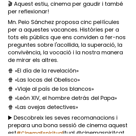
🎬 Aquest estiu, cinema per gaudir i també
per reflexionar!
Mn. Peio Sánchez proposa cinc pel·lícules
per a aquestes vacances. Històries per a
tots els públics que ens conviden a fer-nos
preguntes sobre l'acollida, la superació, la
convivència, la vocació i la nostra manera
de mirar els altres.
🍿 «El día de la revelación»
🍿 «Las locas del Obelisco»
🍿 «Viaje al país de los blancos»
🍿 «León XIV, el hombre detrás del Papa»
🍿 «Las ovejas detectives»
▶️ Descobreix les seves recomanacions i
prepara una bona sessió de cinema aquest
est
itual @cinemaspiritcat
#CinemaEspiritual