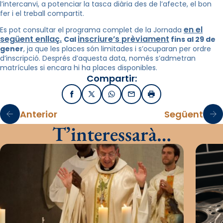
l’intercanvi, a potenciar la tasca diària des de l’afecte, el bon
fer i el treball compartit.
en el
Es pot consultar el programa complet de la Jornada
següent enllaç.
inscriure’s prèviament
Cal
fins al 29 de
gener
, ja que les places són limitades i s’ocuparan per ordre
d’inscripció. Després d’aquesta data, només s’admetran
matrícules si encara hi ha places disponibles.
Compartir:
Facebook
X / Twitter
WhatsApp
Email
Imprimir
Anterior
Següent
T’interessarà…