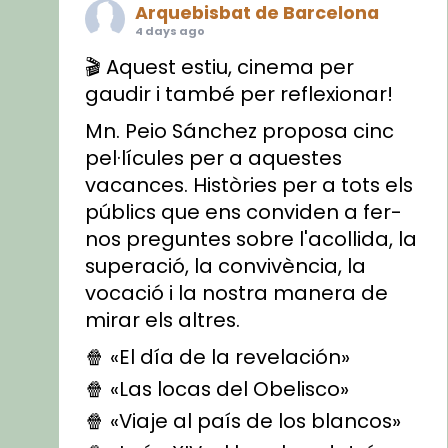
Arquebisbat de Barcelona
4 days ago
🎬 Aquest estiu, cinema per
gaudir i també per reflexionar!
Mn. Peio Sánchez proposa cinc
pel·lícules per a aquestes
vacances. Històries per a tots els
públics que ens conviden a fer-
nos preguntes sobre l'acollida, la
superació, la convivència, la
vocació i la nostra manera de
mirar els altres.
🍿 «El día de la revelación»
🍿 «Las locas del Obelisco»
🍿 «Viaje al país de los blancos»