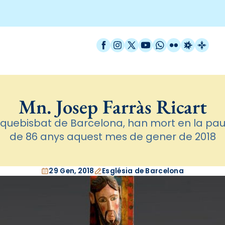
Facebook
Instagram
X / Twitter
YouTube
WhatsApp
Flickr
Radio Est
Catal
Mn. Josep Farràs Ricart
Arquebisbat de Barcelona, han mort en la pau d
de 86 anys aquest mes de gener de 2018
29 Gen, 2018
Església de Barcelona