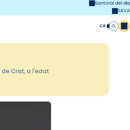
Santoral del dia
SAVA
el
unya Cristiana
CA
M
Cerca
e Crist, a l'edat