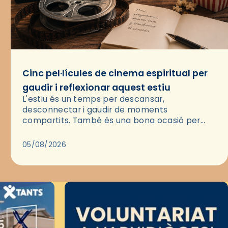
Cinc pel·lícules de cinema espiritual per
gaudir i reflexionar aquest estiu
L'estiu és un temps per descansar,
desconnectar i gaudir de moments
compartits. També és una bona ocasió per
deixar-se portar per una bona història i, a
través del cinema, reflexionar sobre les…
05/08/2026