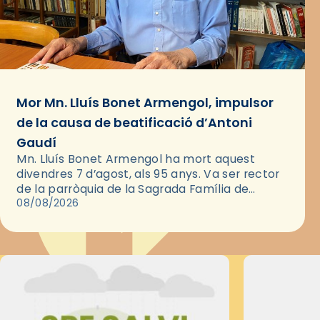
Mor Mn. Lluís Bonet Armengol, impulsor
de la causa de beatificació d’Antoni
Gaudí
Mn. Lluís Bonet Armengol ha mort aquest
divendres 7 d’agost, als 95 anys. Va ser rector
de la parròquia de la Sagrada Família de
Barcelona durant 25 anys, entre 1993 i 2018,…
08/08/2026