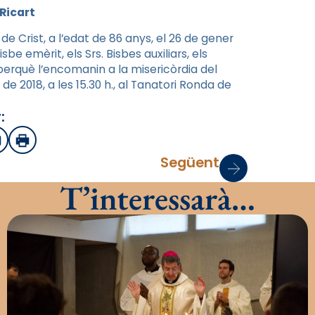
Ricart
e Crist, a l’edat de 86 anys, el 26 de gener
be emèrit, els Srs. Bisbes auxiliars, els
a perquè l’encomanin a la misericòrdia del
de 2018, a les 15.30 h., al Tanatori Ronda de
:
sApp
mail
Imprimir
Següent
T’interessarà…