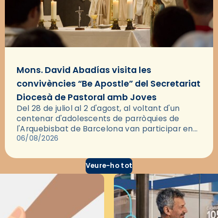
Mons. David Abadías visita les
convivències “Be Apostle” del Secretariat
Diocesà de Pastoral amb Joves
Del 28 de juliol al 2 d'agost, al voltant d'un
centenar d'adolescents de parròquies de
l'Arquebisbat de Barcelona van participar en
les convivències Be Apostle, organitzades pel
06/08/2026
Secretariat Diocesà de Pastoral amb…
Veure-ho tot