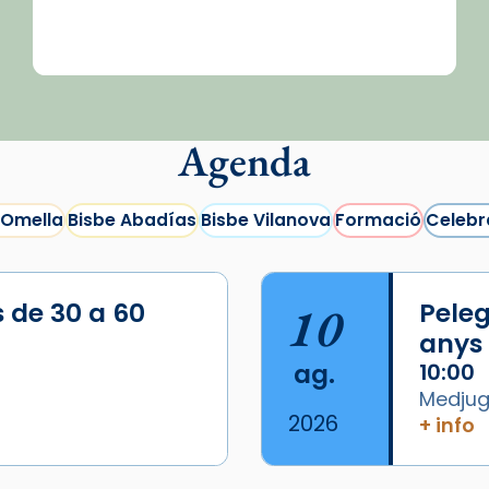
Agenda
 Omella
Bisbe Abadías
Bisbe Vilanova
Formació
Celebr
s de 30 a 60
10
Peleg
anys
ag.
10:00
Medjugo
2026
+ info