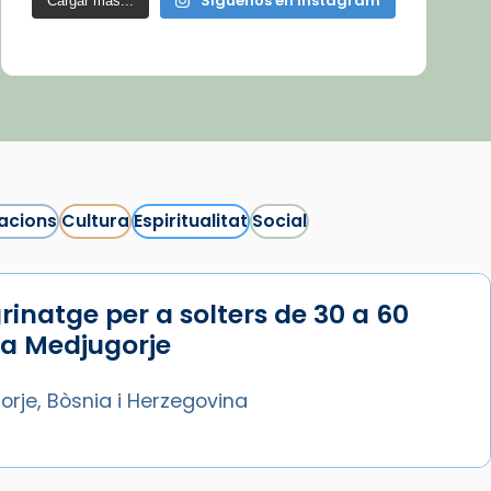
Síguenos en Instagram
Cargar más...
acions
Cultura
Espiritualitat
Social
rinatge per a solters de 30 a 60
 a Medjugorje
rje, Bòsnia i Herzegovina