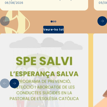
les convivències Be Apostle, organitzades
06/08/2026
05/0
pel Secretariat Diocesà de Pastoral amb…
Veure-ho tot