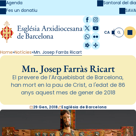
Agenda
Santoral del dia
SAVA
Fes un donatiu
Facebook
Instagram
X / Twitter
YouTube
CA
Me
Cerca
WhatsApp
Flickr
Radio Estel
Catalunya Cristi
Home
Notícies
Mn. Josep Farràs Ricart
Mn. Josep Farràs Ricart
El prevere de l’Arquebisbat de Barcelona,
han mort en la pau de Crist, a l'edat de 86
anys aquest mes de gener de 2018
29 Gen, 2018
Església de Barcelona