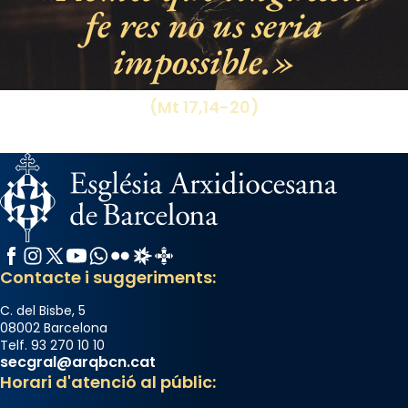
fe res no us seria
Photo
impossible.
View on Facebook
·
Share
(Mt 17,14-20)
Facebook
Instagram
X / Twitter
YouTube
WhatsApp
Flickr
Radio Estel
Catalunya Cristiana
Contacte i suggeriments:
C. del Bisbe, 5
08002 Barcelona
Telf. 93 270 10 10
secgral@arqbcn.cat
Horari d'atenció al públic: