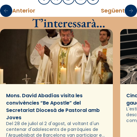
Facebook
X / Twitter
WhatsApp
Email
Imprimir
Anterior
Següent
T’interessarà…
Mons. David Abadías visita les
Cinc
convivències “Be Apostle” del
gaud
L'es
Secretariat Diocesà de Pastoral amb
desc
Joves
comp
Del 28 de juliol al 2 d'agost, al voltant d'un
deix
centenar d'adolescents de parròquies de
trav
l'Arquebisbat de Barcelona van participar en