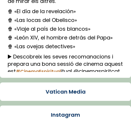
de mirar els altres.
🍿 «El día de la revelación»
🍿 «Las locas del Obelisco»
🍿 «Viaje al país de los blancos»
🍿 «León XIV, el hombre detrás del Papa»
🍿 «Las ovejas detectives»
▶️ Descobreix les seves recomanacions i
prepara una bona sessió de cinema aquest
est
itual @cinemaspiritcat
#CinemaEspiritual
Imatge: Generada amb IA (OpenAI)
Video
Vatican Media
View on Facebook
·
Share
Instagram
Arquebisbat de Barcelona
1 week ago