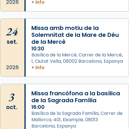
L’arquebisbe de Barcelona, el cardenal Joan
2026
+ info
Josep Omella, ha presidit la missa i l’ha
concelebrat el bisbe auxiliar de Barcelona,
Mons. David Abadías.
24
Missa amb motiu de la
📸 Dr. G. Simón
Solemnitat de la Mare de Déu
set.
de la Mercè
Photo
10:30
View on Facebook
·
Share
Basílica de la Mercè, Carrer de la Mercè,
1, Ciutat Vella, 08002 Barcelona, Espanya
2026
Arquebisbat de Barcelona
+ info
2 weeks ago
Memòria de les santes Juliana i
Semproniana, verges i màrtirs.
3
Missa francòfona a la basílica
de la Sagrada Família
Acompanyant la història de sant Cugat, a
oct.
16:00
partir de l’Edat Mitjana sorgeix la tradició
Basílica de la Sagrada Família, Carrer de
que les santes Juliana (“relatiu a Júlia”) i
Mallorca, 401, Eixample, 08013
Semproniana (“relatiu a Semprònia =
Barcelona, Espanya