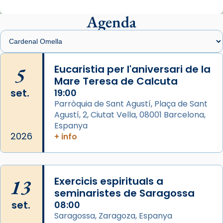
Mons. Sergi Gordo, bisbe de Tortosa, ha
presidit aquest 27 de juliol la missa de Les
Agenda
Santes de Mataró.
🔗
tinyurl.com/cvu5jmbk
📸 J. Merino
5
Eucaristia per l'aniversari de la
Mare Teresa de Calcuta
Photo
set.
19:00
View on Facebook
·
Share
Parròquia de Sant Agustí, Plaça de Sant
Agustí, 2, Ciutat Vella, 08001 Barcelona,
Arquebisbat de Barcelona
is at Catedral
Espanya
de Barcelona.
2026
+ info
2 weeks ago
Aquest dilluns, 27 de juliol, ha tingut lloc la
missa d’acció de gràcies en agraïment al
13
Exercicis espirituals a
comitè organitzador de la visita apostòlica
seminaristes de Saragossa
del Sant Pare Lleó XIV a Barcelona, i als
set.
08:00
col·laboradors, a la Catedral de Barcelona.
Saragossa, Zaragoza, Espanya