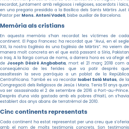
recordat, juntament amb religiosos i religioses, sacerdots i laics,
en una pregaria presidida a la Basílica dels Sants Màrtirs Just i
Pastor per
Mons.
Antoni Vadell
, bisbe auxiliar de Barcelona.
Memòria als cristians
En aquesta memòria s’han recordat les víctimes de cada
continent. El Papa Francesc ha recordat que “Avui, en el segle
XXI, la nostra Església és una Església de Màrtirs”. Ho veiem de
manera molt concreta en el que està passant a Síria, Pakistan
o Iraq. A la llarga corrua de noms, a darrera hora es va afegir el
de
Joseph Désiré Angbabata
, mort el 21 març 2018 com 
conseqüència de les ferides que va patir després que
assaltessin la seva parròquia a un poblat de la República
Centrafricana. També es va recordar
Isabel Solà Matas
, de l
Congregació dels Religiosos de Jesús i Maria. Tenia 51 anys quan
va ser assassinada el 2 de setembre de 2016 a Port-au-Prince.
Després d’una vida gastada amb els pobres d’Haití, on s’havia
establert dos anys abans de terratrèmol de 2010.
Cinc continents representats
Cada continent ha estat representat per una creu que s’oferia
amb el nom de molts testimonis concrets. Son testimonis