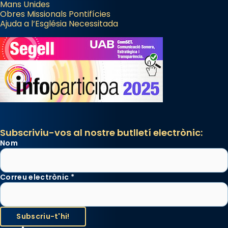
Mans Unides
que les santes són filles de l’antiga Iluro.
Obres Missionals Pontifícies
Ajuda a l’Església Necessitada
Mataró en reivindicarà les relíquies fins que
les aconseguirà el 1772. L’ofici que es canta
a la “Missa de les Santes” (“Missa de
Glòria”) fou composta el 1848 per Mn.
Manuel Blanch, amb aire d’òpera
italianitzant; s’interpreta per privilegi
pontifici, amb orquestra i cor, i té una
duració aproximada de tres hores. Després,
processó (recuperada el 1972) al voltant
Subscriviu-vos al nostre butlletí electrònic:
del temple amb les relíquies de les santes.
Nom
Des de 1985 hi participa també un grup de
diablesses amb música i ball propis. Festa
gran a Mataró.
Correu electrònic
*
«Si vols saber què és calor, ves per les
Santes a Mataró»🥵.
Photo