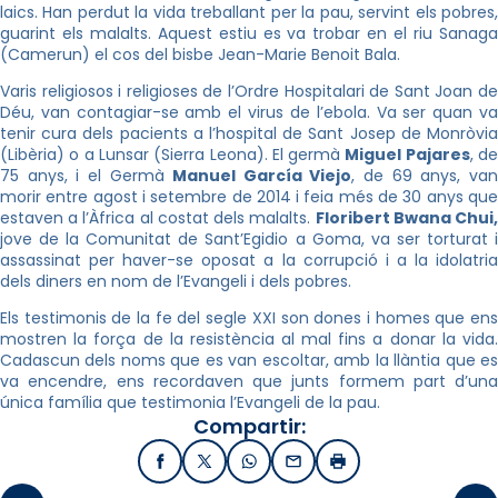
laics. Han perdut la vida treballant per la pau, servint els pobres,
guarint els malalts. Aquest estiu es va trobar en el riu Sanaga
(Camerun) el cos del bisbe Jean-Marie Benoit Bala.
Varis religiosos i religioses de l’Ordre Hospitalari de Sant Joan de
Déu, van contagiar-se amb el virus de l’ebola. Va ser quan va
tenir cura dels pacients a l’hospital de Sant Josep de Monròvia
(Libèria) o a Lunsar (Sierra Leona). El germà
Miguel Pajares
, d
75 anys, i el Germà
Manuel García Viejo
, de 69 anys, va
morir entre agost i setembre de 2014 i feia més de 30 anys que
estaven a l’Àfrica al costat dels malalts.
Floribert Bwana Chui
jove de la Comunitat de Sant’Egidio a Goma, va ser torturat i
assassinat per haver-se oposat a la corrupció i a la idolatria
dels diners en nom de l’Evangeli i dels pobres.
Els testimonis de la fe del segle XXI son dones i homes que ens
mostren la força de la resistència al mal fins a donar la vida.
Cadascun dels noms que es van escoltar, amb la llàntia que es
va encendre, ens recordaven que junts formem part d’una
única família que testimonia l’Evangeli de la pau.
Compartir:
Facebook
X / Twitter
WhatsApp
Email
Imprimir