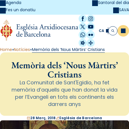
Agenda
Santoral del dia
SAVA
Fes un donatiu
Facebook
Instagram
X / Twitter
YouTube
CA
Me
Cerca
WhatsApp
Flickr
Radio Estel
Catalunya Cristi
Home
Notícies
Memòria dels ‘Nous Màrtirs’ Cristians
Memòria dels ‘Nous Màrtirs’
Cristians
La Comunitat de Sant'Egidio, ha fet
memòria d’aquells que han donat la vida
per l’Evangeli en tots els continents els
darrers anys
28 Març, 2018
Església de Barcelona