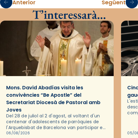
Anterior
Següent
T’interessarà…
Mons. David Abadías visita les
Cinc
convivències “Be Apostle” del
gaud
L'es
Secretariat Diocesà de Pastoral amb
desc
Joves
comp
Del 28 de juliol al 2 d'agost, al voltant d'un
deix
centenar d'adolescents de parròquies de
trav
l'Arquebisbat de Barcelona van participar en
les convivències Be Apostle, organitzades
06/08/2026
05/0