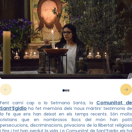
Comunitat d
Fent camí cap a la Setmana Santa, la
Sant’Egidio
ha fet memòria dels ‘nous màrtirs’ testimonis de
la fe que ens han deixat en els temps recents. Són molts
cristians que en nombrosos llocs del món han patit
persecucions, discriminacions, privacions de la llibertat religiosa
i fins i tot han perdut la vida. La Comunitat de Sant’Egidio els ha