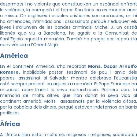
desarmats i no violents que constitueixen un escàndol enfront
la violència, la corrupció i el terror. Son llocs on es mor per anar
a missa. On esglésies i escoles cristianes son cremades, on hi
ha amenaces, intimidacions i assassinats perquè s’eduquen els
joves i s’allunyen de les bandes criminals. Michel J., un cristià
libanès que viu a Barcelona, ha agraït a la Comunitat de
Sant’Egidio aquesta memòria. També ha pregat per la pau i la
convivència a l’Orient Mitjà.
Amèrica
En el continent Americà, s’ha recordat
Mons. Óscar Arnulfo
Romero,
inoblidable pastor, testimoni de pau i amic dels
pobres, assassinat al Salvador mentre celebrava l’eucaristia
està sempre present en aquesta memòria. El Papa Francesc ha
anunciat recentment la seva canonització. Romero obra la
memòria de molts altres que han donat la seva vida al
continent americà. Molts assassinats per la violència difosa,
per la cobdícia dels diners, perquè estaven indefensos en barris
perillosos.
Àfrica
A l’Àfrica, han estat molts els religiosos i religioses, sacerdots i