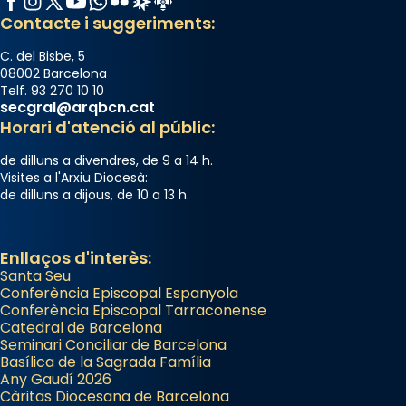
Josep Omella, ha presidit la missa i l’ha
Contacte i suggeriments:
concelebrat el bisbe auxiliar de Barcelona,
Mons. David Abadías.
C. del Bisbe, 5
08002 Barcelona
📸 Dr. G. Simón
Telf. 93 270 10 10
secgral@arqbcn.cat
Photo
Horari d'atenció al públic:
View on Facebook
·
Share
de dilluns a divendres, de 9 a 14 h.
Visites a l'Arxiu Diocesà:
Arquebisbat de Barcelona
de dilluns a dijous, de 10 a 13 h.
2 weeks ago
Memòria de les santes Juliana i
Enllaços d'interès:
Semproniana, verges i màrtirs.
Santa Seu
Acompanyant la història de sant Cugat, a
Conferència Episcopal Espanyola
Conferència Episcopal Tarraconense
partir de l’Edat Mitjana sorgeix la tradició
Catedral de Barcelona
que les santes Juliana (“relatiu a Júlia”) i
Seminari Conciliar de Barcelona
Semproniana (“relatiu a Semprònia =
Basílica de la Sagrada Família
Any Gaudí 2026
eterna”) són deixebles seves. I l’any 1667, el
Càritas Diocesana de Barcelona
frare Joan Gaspar Roig, afirma en una obra