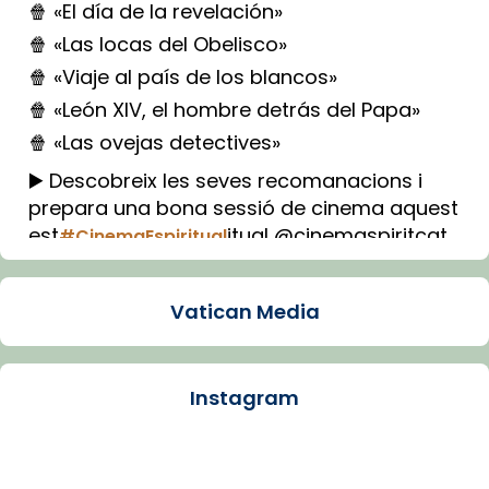
🍿 «El día de la revelación»
🍿 «Las locas del Obelisco»
🍿 «Viaje al país de los blancos»
🍿 «León XIV, el hombre detrás del Papa»
🍿 «Las ovejas detectives»
▶️ Descobreix les seves recomanacions i
prepara una bona sessió de cinema aquest
est
itual @cinemaspiritcat
#CinemaEspiritual
Imatge: Generada amb IA (OpenAI)
Video
Vatican Media
View on Facebook
·
Share
Instagram
Arquebisbat de Barcelona
1 week ago
La Carmina va patir depressió. Fa gairebé