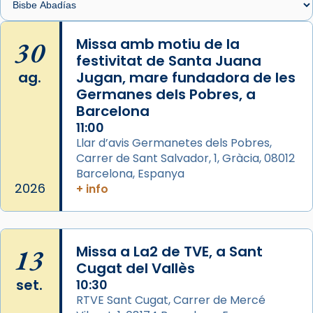
Memòria de les santes Juliana i
Semproniana, verges i màrtirs.
30
Missa amb motiu de la
festivitat de Santa Juana
Acompanyant la història de sant Cugat, a
ag.
Jugan, mare fundadora de les
partir de l’Edat Mitjana sorgeix la tradició
Germanes dels Pobres, a
que les santes Juliana (“relatiu a Júlia”) i
Barcelona
Semproniana (“relatiu a Semprònia =
11:00
eterna”) són deixebles seves. I l’any 1667, el
Llar d’avis Germanetes dels Pobres,
frare Joan Gaspar Roig, afirma en una obra
Carrer de Sant Salvador, 1, Gràcia, 08012
que les santes són filles de l’antiga Iluro.
Barcelona, Espanya
Mataró en reivindicarà les relíquies fins que
2026
+ info
les aconseguirà el 1772. L’ofici que es canta
a la “Missa de les Santes” (“Missa de
Glòria”) fou composta el 1848 per Mn.
13
Missa a La2 de TVE, a Sant
Manuel Blanch, amb aire d’òpera
Cugat del Vallès
italianitzant; s’interpreta per privilegi
set.
10:30
pontifici, amb orquestra i cor, i té una
RTVE Sant Cugat, Carrer de Mercé
duració aproximada de tres hores. Després,