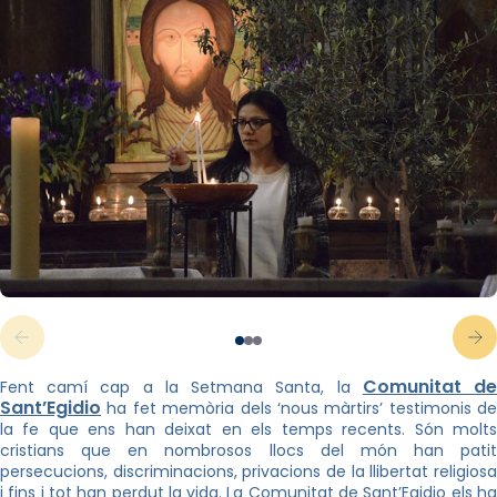
Comunitat d
Fent camí cap a la Setmana Santa, la
Sant’Egidio
ha fet memòria dels ‘nous màrtirs’ testimonis de
la fe que ens han deixat en els temps recents. Són molts
cristians que en nombrosos llocs del món han patit
persecucions, discriminacions, privacions de la llibertat religiosa
i fins i tot han perdut la vida. La Comunitat de Sant’Egidio els ha