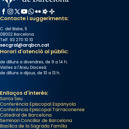
Facebook
Instagram
X / Twitter
YouTube
WhatsApp
Flickr
Radio Estel
Catalunya Cristiana
Contacte i suggeriments:
C. del Bisbe, 5
08002 Barcelona
Telf. 93 270 10 10
secgral@arqbcn.cat
Horari d'atenció al públic:
de dilluns a divendres, de 9 a 14 h.
Visites a l'Arxiu Diocesà:
de dilluns a dijous, de 10 a 13 h.
Enllaços d'interès:
Santa Seu
Conferència Episcopal Espanyola
Conferència Episcopal Tarraconense
Catedral de Barcelona
Seminari Conciliar de Barcelona
Basílica de la Sagrada Família