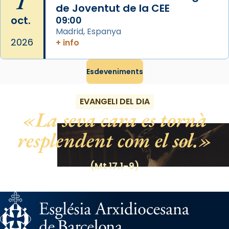
1
de Joventut de la CEE
oct.
09:00
Madrid, Espanya
2026
+ info
Esdeveniments
EVANGELI DEL DIA
La seva cara es tornà
resplendent com el sol.
(Mt 17,1-9)