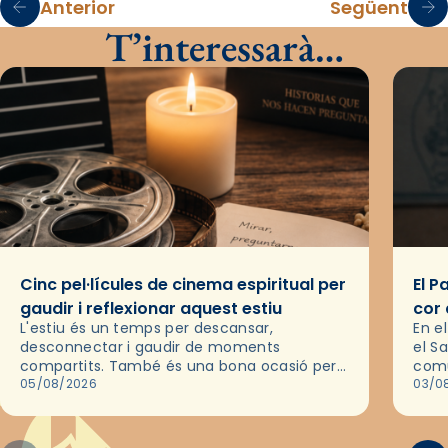
Anterior
Següent
T’interessarà…
Cinc pel·lícules de cinema espiritual per
El P
gaudir i reflexionar aquest estiu
cor 
L'estiu és un temps per descansar,
En e
desconnectar i gaudir de moments
el S
compartits. També és una bona ocasió per
comu
deixar-se portar per una bona història i, a
05/08/2026
de l
03/0
través del cinema, reflexionar sobre les…
d’un