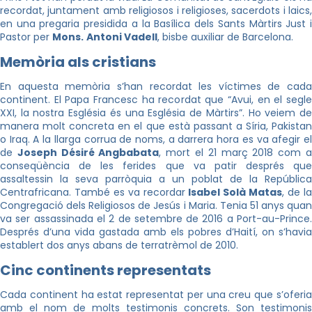
recordat, juntament amb religiosos i religioses, sacerdots i laics,
en una pregaria presidida a la Basílica dels Sants Màrtirs Just i
Pastor per
Mons.
Antoni Vadell
, bisbe auxiliar de Barcelona.
Memòria als cristians
En aquesta memòria s’han recordat les víctimes de cada
continent. El Papa Francesc ha recordat que “Avui, en el segle
XXI, la nostra Església és una Església de Màrtirs”. Ho veiem de
manera molt concreta en el que està passant a Síria, Pakistan
o Iraq. A la llarga corrua de noms, a darrera hora es va afegir el
de
Joseph Désiré Angbabata
, mort el 21 març 2018 com 
conseqüència de les ferides que va patir després que
assaltessin la seva parròquia a un poblat de la República
Centrafricana. També es va recordar
Isabel Solà Matas
, de l
Congregació dels Religiosos de Jesús i Maria. Tenia 51 anys quan
va ser assassinada el 2 de setembre de 2016 a Port-au-Prince.
Després d’una vida gastada amb els pobres d’Haití, on s’havia
establert dos anys abans de terratrèmol de 2010.
Cinc continents representats
Cada continent ha estat representat per una creu que s’oferia
amb el nom de molts testimonis concrets. Son testimonis