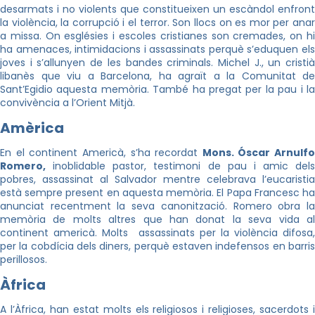
desarmats i no violents que constitueixen un escàndol enfront
la violència, la corrupció i el terror. Son llocs on es mor per anar
a missa. On esglésies i escoles cristianes son cremades, on hi
ha amenaces, intimidacions i assassinats perquè s’eduquen els
joves i s’allunyen de les bandes criminals. Michel J., un cristià
libanès que viu a Barcelona, ha agraït a la Comunitat de
Sant’Egidio aquesta memòria. També ha pregat per la pau i la
convivència a l’Orient Mitjà.
Amèrica
En el continent Americà, s’ha recordat
Mons. Óscar Arnulfo
Romero,
inoblidable pastor, testimoni de pau i amic dels
pobres, assassinat al Salvador mentre celebrava l’eucaristia
està sempre present en aquesta memòria. El Papa Francesc ha
anunciat recentment la seva canonització. Romero obra la
memòria de molts altres que han donat la seva vida al
continent americà. Molts assassinats per la violència difosa,
per la cobdícia dels diners, perquè estaven indefensos en barris
perillosos.
Àfrica
A l’Àfrica, han estat molts els religiosos i religioses, sacerdots i