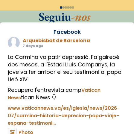
Seguiu
-nos
Facebook
Arquebisbat de Barcelona
7 days ago
La Carmina va patir depressió. Fa gairebé
dos mesos, a l'Estadi Lluís Companys, la
jove va fer arribar el seu testimoni al papa
Lleó XIV.
Recupera l'entrevista comp
Vatican
tican News 👇
News
www.vaticannews.va/es/iglesia/news/2026-
07/carmina-historia-depresion-papa-viaje-
espana-testimoni...
Photo