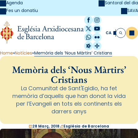
Agenda
Santoral del dia
SAVA
Fes un donatiu
Facebook
Instagram
X / Twitter
YouTube
CA
Me
Cerca
WhatsApp
Flickr
Radio Estel
Catalunya Cristi
Home
Notícies
Memòria dels ‘Nous Màrtirs’ Cristians
Memòria dels ‘Nous Màrtirs’
Cristians
La Comunitat de Sant'Egidio, ha fet
memòria d’aquells que han donat la vida
per l’Evangeli en tots els continents els
darrers anys
28 Març, 2018
Església de Barcelona