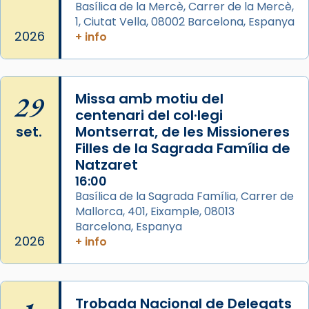
apòstol màrtir, decapitat a Jerusalem per
Basílica de la Mercè, Carrer de la Mercè,
1, Ciutat Vella, 08002 Barcelona, Espanya
Herodes Agripa (vers l'any 44).
2026
+ info
Patró de Galícia, després de les invasions
musulmanes fou venerat com a patró dels
Regnes castellans i més tard de tota
29
Missa amb motiu del
Espanya.
centenari del col·legi
El seu sepulcre a Compostela fou un gran
set.
Montserrat, de les Missioneres
centre de peregrinacions medievals de tot
Filles de la Sagrada Família de
el món cristià, després de Roma i terra
Natzaret
Santa.
16:00
Basílica de la Sagrada Família, Carrer de
«A Raïms de Sant Jaume, raïms aigualits;
Mallorca, 401, Eixample, 08013
raïms de setembre te'n llepes els dits»,
Barcelona, Espanya
segons una dita popular.
2026
+ info
Photo
View on Facebook
·
Share
Trobada Nacional de Delegats