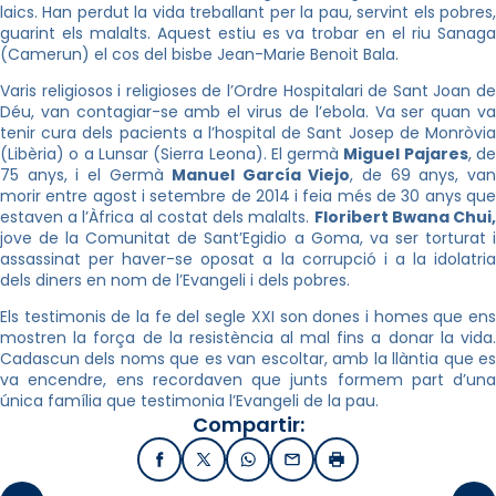
laics. Han perdut la vida treballant per la pau, servint els pobres,
guarint els malalts. Aquest estiu es va trobar en el riu Sanaga
(Camerun) el cos del bisbe Jean-Marie Benoit Bala.
Varis religiosos i religioses de l’Ordre Hospitalari de Sant Joan de
Déu, van contagiar-se amb el virus de l’ebola. Va ser quan va
tenir cura dels pacients a l’hospital de Sant Josep de Monròvia
(Libèria) o a Lunsar (Sierra Leona). El germà
Miguel Pajares
, d
75 anys, i el Germà
Manuel García Viejo
, de 69 anys, va
morir entre agost i setembre de 2014 i feia més de 30 anys que
estaven a l’Àfrica al costat dels malalts.
Floribert Bwana Chui
jove de la Comunitat de Sant’Egidio a Goma, va ser torturat i
assassinat per haver-se oposat a la corrupció i a la idolatria
dels diners en nom de l’Evangeli i dels pobres.
Els testimonis de la fe del segle XXI son dones i homes que ens
mostren la força de la resistència al mal fins a donar la vida.
Cadascun dels noms que es van escoltar, amb la llàntia que es
va encendre, ens recordaven que junts formem part d’una
única família que testimonia l’Evangeli de la pau.
Compartir:
Facebook
X / Twitter
WhatsApp
Email
Imprimir