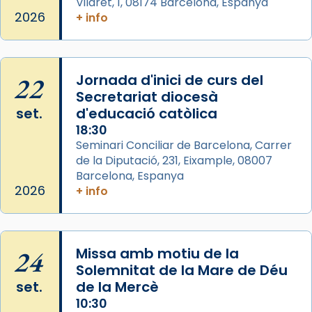
Vilaret, 1, 08174 Barcelona, Espanya
processó (recuperada el 1972) al voltant
2026
+ info
del temple amb les relíquies de les santes.
Des de 1985 hi participa també un grup de
diablesses amb música i ball propis. Festa
22
gran a Mataró.
Jornada d'inici de curs del
Secretariat diocesà
«Si vols saber què és calor, ves per les
set.
d'educació catòlica
Santes a Mataró»🥵.
18:30
Photo
Seminari Conciliar de Barcelona, Carrer
de la Diputació, 231, Eixample, 08007
View on Facebook
·
Share
Barcelona, Espanya
2026
+ info
Arquebisbat de Barcelona
2 weeks ago
Jaume, fill de Zebedeu, és juntament amb el
24
Missa amb motiu de la
seu germà Joan i Pere un dels que
Solemnitat de la Mare de Déu
acompanyava més de prop Jesús.
set.
de la Mercè
Segons el llibre dels Fets (12,2) fou el primer
10:30