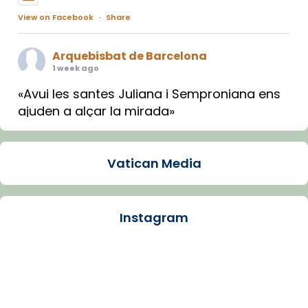
View on Facebook
·
Share
Arquebisbat de Barcelona
1 week ago
«Avui les santes Juliana i Semproniana ens
ajuden a alçar la mirada»
Mons. Sergi Gordo, bisbe de Tortosa, ha
presidit aquest 27 de juliol la missa de Les
Vatican Media
Santes de Mataró.
🔗
tinyurl.com/cvu5jmbk
📸 J. Merino
Instagram
Photo
View on Facebook
·
Share
Arquebisbat de Barcelona
is at Catedral