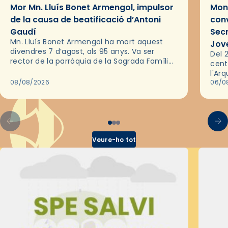
Mor Mn. Lluís Bonet Armengol, impulsor
Mons
de la causa de beatificació d’Antoni
conv
Gaudí
Sec
Mn. Lluís Bonet Armengol ha mort aquest
Jov
divendres 7 d’agost, als 95 anys. Va ser
Del 2
rector de la parròquia de la Sagrada Família
cent
de Barcelona durant 25 anys, entre 1993 i
l'Ar
2018,…
08/08/2026
les 
06/0
pel 
Veure-ho tot