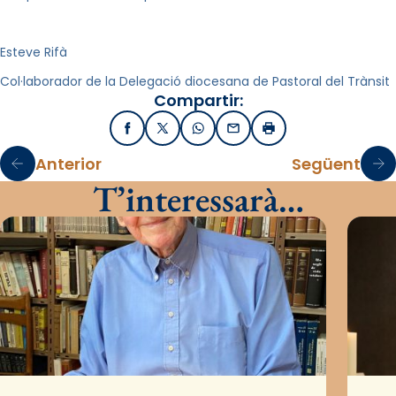
Esteve Rifà
Col·laborador de la Delegació diocesana de Pastoral del Trànsit
Compartir:
Facebook
X / Twitter
WhatsApp
Email
Imprimir
Anterior
Següent
T’interessarà…