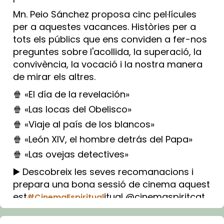
Mn. Peio Sánchez proposa cinc pel·lícules
per a aquestes vacances. Històries per a
tots els públics que ens conviden a fer-nos
preguntes sobre l'acollida, la superació, la
convivència, la vocació i la nostra manera
de mirar els altres.
🍿 «El día de la revelación»
🍿 «Las locas del Obelisco»
🍿 «Viaje al país de los blancos»
🍿 «León XIV, el hombre detrás del Papa»
🍿 «Las ovejas detectives»
▶️ Descobreix les seves recomanacions i
prepara una bona sessió de cinema aquest
est
itual @cinemaspiritcat
#CinemaEspiritual
Imatge: Generada amb IA (OpenAI)