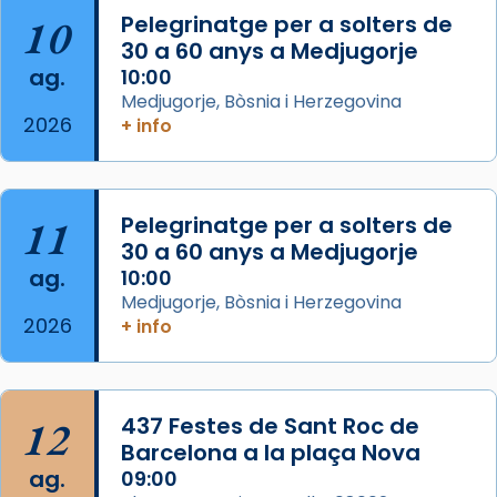
Aquest dilluns, 27 de juliol, ha tingut lloc la
10
Pelegrinatge per a solters de
missa d’acció de gràcies en agraïment al
30 a 60 anys a Medjugorje
ag.
comitè organitzador de la visita apostòlica
10:00
Medjugorje, Bòsnia i Herzegovina
del Sant Pare Lleó XIV a Barcelona, i als
2026
+ info
col·laboradors, a la Catedral de Barcelona.
L’arquebisbe de Barcelona, el cardenal Joan
Josep Omella, ha presidit la missa i l’ha
11
Pelegrinatge per a solters de
concelebrat el bisbe auxiliar de Barcelona,
30 a 60 anys a Medjugorje
Mons. David Abadías.
ag.
10:00
📸 Dr. G. Simón
Medjugorje, Bòsnia i Herzegovina
2026
+ info
Photo
View on Facebook
·
Share
12
437 Festes de Sant Roc de
Arquebisbat de Barcelona
2 weeks ago
Barcelona a la plaça Nova
ag.
09:00
Memòria de les santes Juliana i