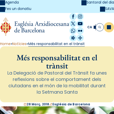
Agenda
Santoral del dia
SAVA
Fes un donatiu
Facebook
Instagram
X / Twitter
YouTube
CA
Me
Cerca
WhatsApp
Flickr
Radio Estel
Catalunya Cristi
Home
Notícies
Més responsabilitat en el trànsit
Més responsabilitat en el
trànsit
La Delegació de Pastoral del Trànsit fa unes
reflexions sobre el comportament dels
ciutadans en el món de la mobilitat durant
la Setmana Santa
28 Març, 2018
Església de Barcelona