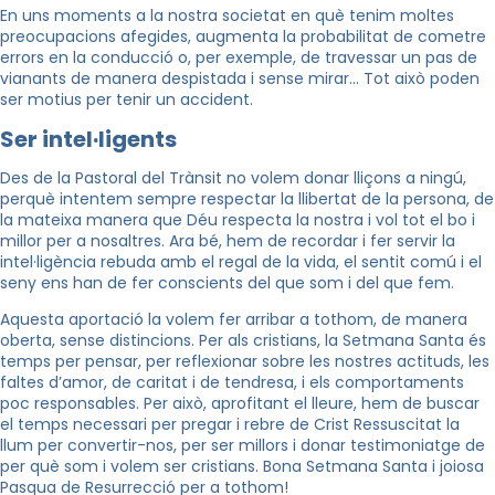
En uns moments a la nostra societat en què tenim moltes
preocupacions afegides, augmenta la probabilitat de cometre
errors en la conducció o, per exemple, de travessar un pas de
vianants de manera despistada i sense mirar… Tot això poden
ser motius per tenir un accident.
Ser intel·ligents
Des de la Pastoral del Trànsit no volem donar lliçons a ningú,
perquè intentem sempre respectar la llibertat de la persona, de
la mateixa manera que Déu respecta la nostra i vol tot el bo i
millor per a nosaltres. Ara bé, hem de recordar i fer servir la
intel·ligència rebuda amb el regal de la vida, el sentit comú i el
seny ens han de fer conscients del que som i del que fem.
Aquesta aportació la volem fer arribar a tothom, de manera
oberta, sense distincions. Per als cristians, la Setmana Santa és
temps per pensar, per reflexionar sobre les nostres actituds, les
faltes d’amor, de caritat i de tendresa, i els comportaments
poc responsables. Per això, aprofitant el lleure, hem de buscar
el temps necessari per pregar i rebre de Crist Ressuscitat la
llum per convertir-nos, per ser millors i donar testimoniatge de
per què som i volem ser cristians. Bona Setmana Santa i joiosa
Pasqua de Resurrecció per a tothom!