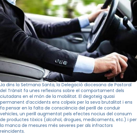
Ja dins la
Setmana Santa, la Delegació diocesana de Pastoral
del Trànsit fa unes reflexions sobre el comportament dels
ciutadans en el món de la mobilitat. El degoteig quasi
permanent d’accidents ens colpeix per la seva brutalitat i ens
fa pensar en la falta de consciència del perill de conduir
vehicles, un perill augmentat pels efectes nocius del consum
de productes tòxics (alcohol, drogues, medicaments, etc.) i per
la manca de mesures més severes per als infractors
reincidents.