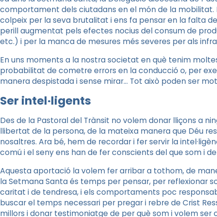
comportament dels ciutadans en el món de la mobilitat. 
colpeix per la seva brutalitat i ens fa pensar en la falta d
perill augmentat pels efectes nocius del consum de prod
etc.) i per la manca de mesures més severes per als infra
En uns moments a la nostra societat en què tenim molte
probabilitat de cometre errors en la conducció o, per ex
manera despistada i sense mirar… Tot això poden ser moti
Ser intel·ligents
Des de la Pastoral del Trànsit no volem donar lliçons a n
llibertat de la persona, de la mateixa manera que Déu respe
nosaltres. Ara bé, hem de recordar i fer servir la intel·ligè
comú i el seny ens han de fer conscients del que som i de
Aquesta aportació la volem fer arribar a tothom, de manera
la Setmana Santa és temps per pensar, per reflexionar sob
caritat i de tendresa, i els comportaments poc responsable
buscar el temps necessari per pregar i rebre de Crist Ress
millors i donar testimoniatge de per què som i volem ser 