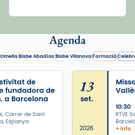
Agenda
 Omella
Bisbe Abadías
Bisbe Vilanova
Formació
Celebr
tivitat de
13
Missa
e fundadora de
Vallè
, a Barcelona
set.
10:30
s, Carrer de Sant
RTVE Sa
na, Espanya
Barcel
2026
+ info