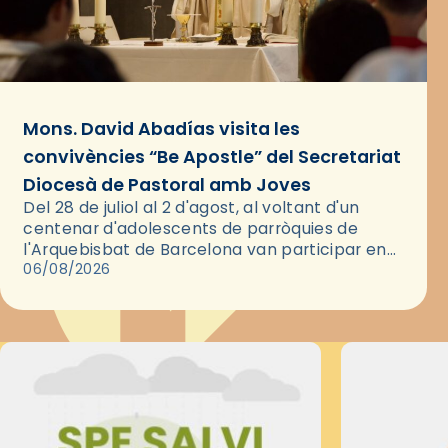
Mons. David Abadías visita les
convivències “Be Apostle” del Secretariat
Diocesà de Pastoral amb Joves
Del 28 de juliol al 2 d'agost, al voltant d'un
centenar d'adolescents de parròquies de
l'Arquebisbat de Barcelona van participar en
les convivències Be Apostle, organitzades pel
06/08/2026
Secretariat Diocesà de Pastoral amb…