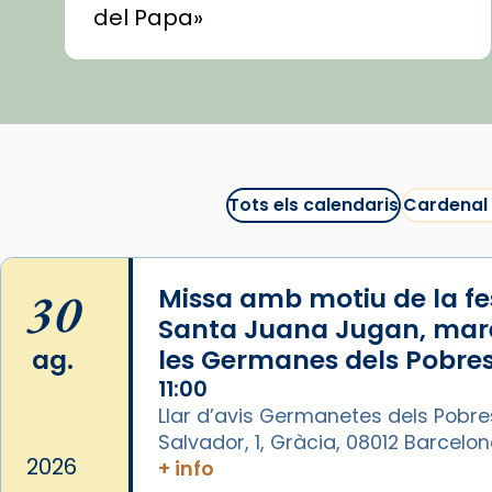
del Papa»
🍿 «Las ovejas detectives»
▶️ Descobreix les seves
recomanacions i prepara una
bona sessió de cinema aquest
est
itual
#CinemaEspiritual
Tots els calendaris
Cardenal
@cinemaspiritcat
Imatge: Generada amb IA
(OpenAI)
30
Missa amb motiu de la fes
Video
Santa Juana Jugan, mar
ag.
les Germanes dels Pobres
View on Facebook
·
Share
11:00
Llar d’avis Germanetes dels Pobre
Arquebisbat de Barcelona
Salvador, 1, Gràcia, 08012 Barcelo
1 week ago
2026
+ info
La Carmina va patir depressió.