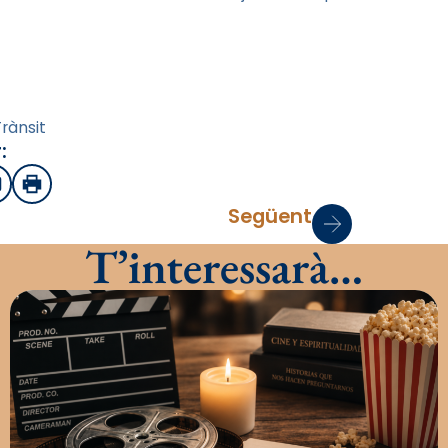
rànsit
:
sApp
mail
Imprimir
Següent
T’interessarà…