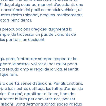
El degoteig quasi permanent d’accidents ens
e consciència del perill de conduir vehicles, un
uctes tòxics (alcohol, drogues, medicaments,
ctors reincidents.
s preocupacions afegides, augmenta la
emple, de travessar un pas de vianants de
us per tenir un accident.
ingú, perquè intentem sempre respectar la
cta la nostra i vol tot el bo i millor per a
ncia rebuda amb el regal de la vida, el sentit
l que fem.
 oberta, sense distincions. Per als cristians,
re les nostres actituds, les faltes d’amor, de
s. Per això, aprofitant el lleure, hem de
uscitat la llum per convertir-nos, per ser
cristians. Bona Setmana Santa i joiosa Pasqua