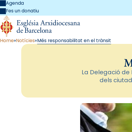
Agenda
Fes un donatiu
Home
Notícies
Més responsabilitat en el trànsit
M
La Delegació de 
dels ciuta