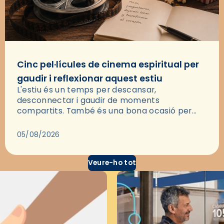
Cinc pel·lícules de cinema espiritual per
gaudir i reflexionar aquest estiu
L'estiu és un temps per descansar,
desconnectar i gaudir de moments
compartits. També és una bona ocasió per
deixar-se portar per una bona història i, a
través del cinema, reflexionar sobre les…
05/08/2026
Veure-ho tot