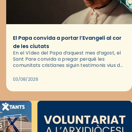
El Papa convida a portar l’Evangeli al cor
de les ciutats
En el Vídeo del Papa d’aquest mes d’agost, el
Sant Pare convida a pregar perquè les
comunitats cristianes siguin testimonis vius de
l’Evangeli enmig de les ciutats. A través d’una
pregària, el…
03/08/2026