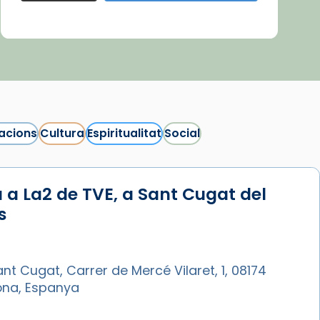
acions
Cultura
Espiritualitat
Social
 a La2 de TVE, a Sant Cugat del
s
nt Cugat, Carrer de Mercé Vilaret, 1, 08174
ona, Espanya