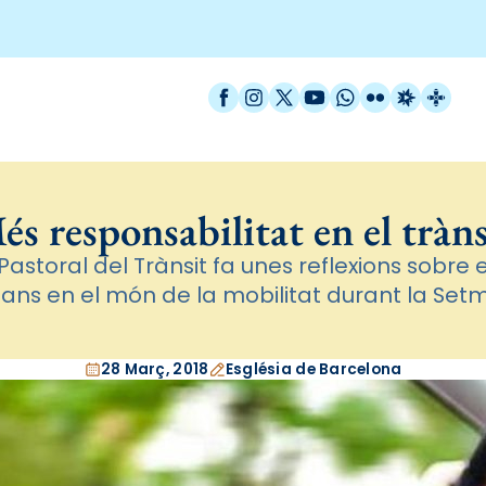
Facebook
Instagram
X / Twitter
YouTube
WhatsApp
Flickr
Radio Est
Catal
és responsabilitat en el tràns
Pastoral del Trànsit fa unes reflexions sobr
dans en el món de la mobilitat durant la Se
28 Març, 2018
Església de Barcelona