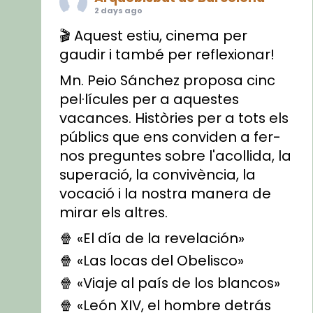
2 days ago
🎬 Aquest estiu, cinema per
gaudir i també per reflexionar!
Mn. Peio Sánchez proposa cinc
pel·lícules per a aquestes
vacances. Històries per a tots els
públics que ens conviden a fer-
nos preguntes sobre l'acollida, la
superació, la convivència, la
vocació i la nostra manera de
mirar els altres.
🍿 «El día de la revelación»
🍿 «Las locas del Obelisco»
🍿 «Viaje al país de los blancos»
🍿 «León XIV, el hombre detrás