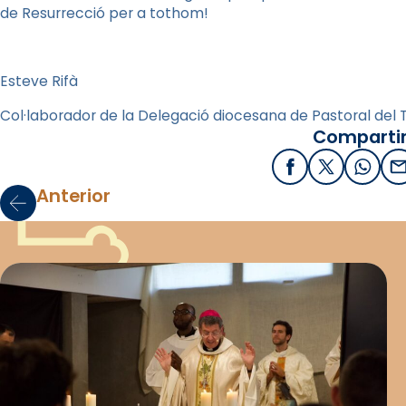
de Resurrecció per a tothom!
Esteve Rifà
Col·laborador de la Delegació diocesana de Pastoral del T
Compartir
Facebook
X / Twitter
What
E
Anterior