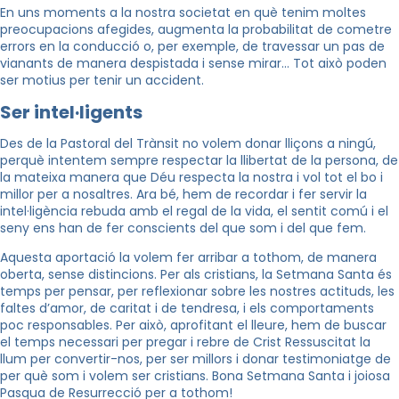
En uns moments a la nostra societat en què tenim moltes
preocupacions afegides, augmenta la probabilitat de cometre
errors en la conducció o, per exemple, de travessar un pas de
vianants de manera despistada i sense mirar… Tot això poden
ser motius per tenir un accident.
Ser intel·ligents
Des de la Pastoral del Trànsit no volem donar lliçons a ningú,
perquè intentem sempre respectar la llibertat de la persona, de
la mateixa manera que Déu respecta la nostra i vol tot el bo i
millor per a nosaltres. Ara bé, hem de recordar i fer servir la
intel·ligència rebuda amb el regal de la vida, el sentit comú i el
seny ens han de fer conscients del que som i del que fem.
Aquesta aportació la volem fer arribar a tothom, de manera
oberta, sense distincions. Per als cristians, la Setmana Santa és
temps per pensar, per reflexionar sobre les nostres actituds, les
faltes d’amor, de caritat i de tendresa, i els comportaments
poc responsables. Per això, aprofitant el lleure, hem de buscar
el temps necessari per pregar i rebre de Crist Ressuscitat la
llum per convertir-nos, per ser millors i donar testimoniatge de
per què som i volem ser cristians. Bona Setmana Santa i joiosa
Pasqua de Resurrecció per a tothom!