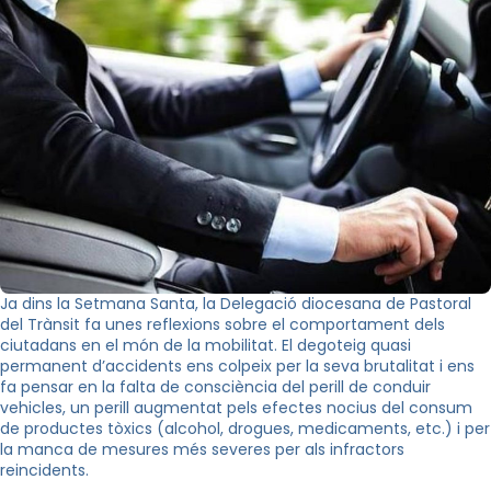
Ja dins la
Setmana Santa, la Delegació diocesana de Pastoral
del Trànsit fa unes reflexions sobre el comportament dels
ciutadans en el món de la mobilitat. El degoteig quasi
permanent d’accidents ens colpeix per la seva brutalitat i ens
fa pensar en la falta de consciència del perill de conduir
vehicles, un perill augmentat pels efectes nocius del consum
de productes tòxics (alcohol, drogues, medicaments, etc.) i per
la manca de mesures més severes per als infractors
reincidents.