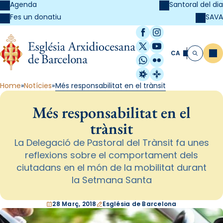
Agenda
Santoral del dia
SAVA
Fes un donatiu
Facebook
Instagram
X / Twitter
YouTube
CA
Me
Cerca
WhatsApp
Flickr
Radio Estel
Catalunya Cristi
Home
Notícies
Més responsabilitat en el trànsit
Més responsabilitat en el
trànsit
La Delegació de Pastoral del Trànsit fa unes
reflexions sobre el comportament dels
ciutadans en el món de la mobilitat durant
la Setmana Santa
28 Març, 2018
Església de Barcelona