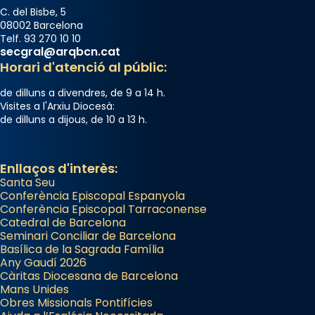
View on Facebook
·
Share
C. del Bisbe, 5
08002 Barcelona
Telf. 93 270 10 10
Arquebisbat de Barcelona
secgral@arqbcn.cat
2 weeks ago
Horari d'atenció al públic:
Jaume, fill de Zebedeu, és juntament amb el
de dilluns a divendres, de 9 a 14 h.
seu germà Joan i Pere un dels que
Visites a l'Arxiu Diocesà:
de dilluns a dijous, de 10 a 13 h.
acompanyava més de prop Jesús.
Segons el llibre dels Fets (12,2) fou el primer
apòstol màrtir, decapitat a Jerusalem per
Enllaços d'interès:
Santa Seu
Herodes Agripa (vers l'any 44).
Conferència Episcopal Espanyola
Patró de Galícia, després de les invasions
Conferència Episcopal Tarraconense
Catedral de Barcelona
musulmanes fou venerat com a patró dels
Seminari Conciliar de Barcelona
Regnes castellans i més tard de tota
Basílica de la Sagrada Família
Espanya.
Any Gaudí 2026
Càritas Diocesana de Barcelona
El seu sepulcre a Compostela fou un gran
Mans Unides
centre de peregrinacions medievals de tot
Obres Missionals Pontifícies