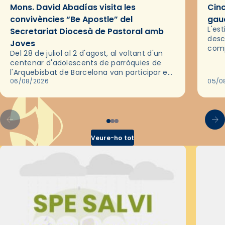
Mons. David Abadías visita les
Cinc
convivències “Be Apostle” del
gaud
L'es
Secretariat Diocesà de Pastoral amb
desc
Joves
comp
Del 28 de juliol al 2 d'agost, al voltant d'un
deix
centenar d'adolescents de parròquies de
trav
l'Arquebisbat de Barcelona van participar en
les convivències Be Apostle, organitzades
06/08/2026
05/0
pel Secretariat Diocesà de Pastoral amb…
Veure-ho tot