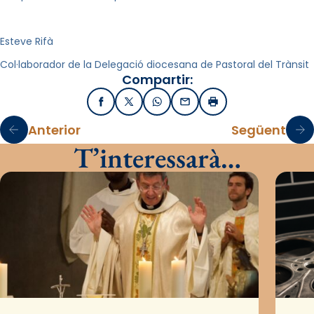
Esteve Rifà
Col·laborador de la Delegació diocesana de Pastoral del Trànsit
Compartir:
Facebook
X / Twitter
WhatsApp
Email
Imprimir
Anterior
Següent
T’interessarà…