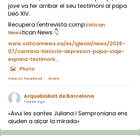
jove va fer arribar el seu testimoni al papa
Lleó XIV.
Recupera l'entrevista comp
Vatican
tican News 👇
News
www.vaticannews.va/es/iglesia/news/2026-
07/carmina-historia-depresion-papa-viaje-
espana-testimoni...
Photo
View on Facebook
·
Share
Arquebisbat de Barcelona
1 week ago
«Avui les santes Juliana i Semproniana ens
ajuden a alçar la mirada»
Mons. Sergi Gordo, bisbe de Tortosa, ha
presidit aquest 27 de juliol la missa de Les