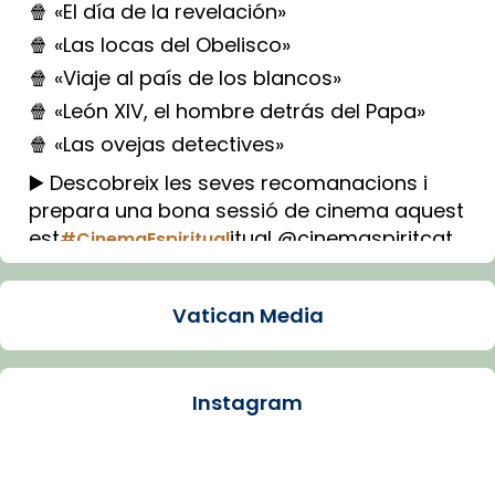
🍿 «El día de la revelación»
🍿 «Las locas del Obelisco»
🍿 «Viaje al país de los blancos»
🍿 «León XIV, el hombre detrás del Papa»
🍿 «Las ovejas detectives»
▶️ Descobreix les seves recomanacions i
prepara una bona sessió de cinema aquest
est
itual @cinemaspiritcat
#CinemaEspiritual
Imatge: Generada amb IA (OpenAI)
Video
Vatican Media
View on Facebook
·
Share
Instagram
Arquebisbat de Barcelona
1 week ago
La Carmina va patir depressió. Fa gairebé