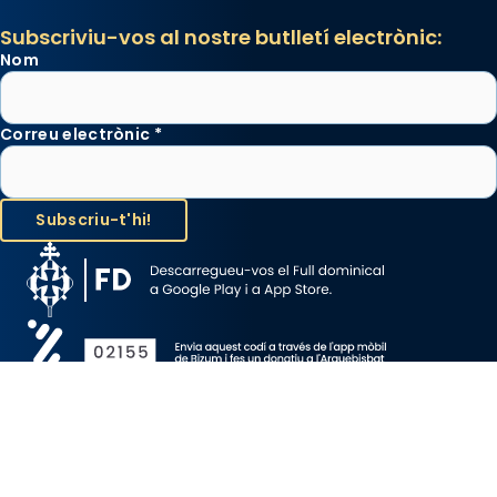
Subscriviu-vos al nostre butlletí electrònic:
Nom
Correu electrònic
*
Avís Legal
Protecció de Dades
Política de Cookies
Canal de denúncia
Copyright 2026 ©ARQUEBISBAT DE BARCELONA, tots els drets
reservats.