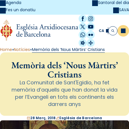
Agenda
Santoral del dia
SAVA
Fes un donatiu
Facebook
Instagram
X / Twitter
YouTube
CA
Me
Cerca
WhatsApp
Flickr
Radio Estel
Catalunya Cristi
Home
Notícies
Memòria dels ‘Nous Màrtirs’ Cristians
Memòria dels ‘Nous Màrtirs’
Cristians
La Comunitat de Sant'Egidio, ha fet
memòria d’aquells que han donat la vida
per l’Evangeli en tots els continents els
darrers anys
28 Març, 2018
Església de Barcelona