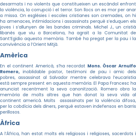
desarmats i no violents que constitueixen un escàndol enfront
la violència, la corrupció i el terror. Son llocs on es mor per anar
a missa. On esglésies i escoles cristianes son cremades, on hi
ha amenaces, intimidacions i assassinats perquè s’eduquen els
joves i s’allunyen de les bandes criminals. Michel J., un cristià
libanès que viu a Barcelona, ha agraït a la Comunitat de
Sant’Egidio aquesta memòria. També ha pregat per la pau i la
convivència a l’Orient Mitjà.
Amèrica
En el continent Americà, s’ha recordat
Mons. Óscar Arnulfo
Romero,
inoblidable pastor, testimoni de pau i amic dels
pobres, assassinat al Salvador mentre celebrava l’eucaristia
està sempre present en aquesta memòria. El Papa Francesc ha
anunciat recentment la seva canonització. Romero obra la
memòria de molts altres que han donat la seva vida al
continent americà. Molts assassinats per la violència difosa,
per la cobdícia dels diners, perquè estaven indefensos en barris
perillosos.
Àfrica
A l’Àfrica, han estat molts els religiosos i religioses, sacerdots i