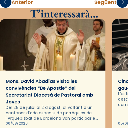
Anterior
Següent
T’interessarà…
Mons. David Abadías visita les
Cinc
convivències “Be Apostle” del
gaud
L'es
Secretariat Diocesà de Pastoral amb
desc
Joves
comp
Del 28 de juliol al 2 d'agost, al voltant d'un
deix
centenar d'adolescents de parròquies de
trav
l'Arquebisbat de Barcelona van participar en
les convivències Be Apostle, organitzades
06/08/2026
05/0