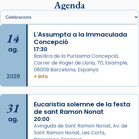
presidit aquest 27 de juliol la missa de Les
Agenda
Santes de Mataró.
🔗
tinyurl.com/cvu5jmbk
📸 J. Merino
14
L'Assumpta a la Immaculada
Concepció
Photo
ag.
17:30
View on Facebook
·
Share
Basílica de la Puríssima Concepció,
Carrer de Roger de Llúria, 70, Eixample,
Arquebisbat de Barcelona
is at Catedral
08009 Barcelona, Espanya
de Barcelona.
2026
+ info
2 weeks ago
Aquest dilluns, 27 de juliol, ha tingut lloc la
missa d’acció de gràcies en agraïment al
31
Eucaristia solemne de la festa
comitè organitzador de la visita apostòlica
de sant Ramon Nonat
del Sant Pare Lleó XIV a Barcelona, i als
ag.
20:00
col·laboradors, a la Catedral de Barcelona.
Avinguda de Sant Ramon Nonat, Av. de
L’arquebisbe de Barcelona, el cardenal Joan
Sant Ramon Nonat, Les Corts,