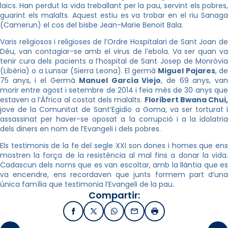
laics. Han perdut la vida treballant per la pau, servint els pobres,
guarint els malalts. Aquest estiu es va trobar en el riu Sanaga
(Camerun) el cos del bisbe Jean-Marie Benoit Bala.
Varis religiosos i religioses de l’Ordre Hospitalari de Sant Joan de
Déu, van contagiar-se amb el virus de l’ebola. Va ser quan va
tenir cura dels pacients a l’hospital de Sant Josep de Monròvia
(Libèria) o a Lunsar (Sierra Leona). El germà
Miguel Pajares
, d
75 anys, i el Germà
Manuel García Viejo
, de 69 anys, va
morir entre agost i setembre de 2014 i feia més de 30 anys que
estaven a l’Àfrica al costat dels malalts.
Floribert Bwana Chui
jove de la Comunitat de Sant’Egidio a Goma, va ser torturat i
assassinat per haver-se oposat a la corrupció i a la idolatria
dels diners en nom de l’Evangeli i dels pobres.
Els testimonis de la fe del segle XXI son dones i homes que ens
mostren la força de la resistència al mal fins a donar la vida.
Cadascun dels noms que es van escoltar, amb la llàntia que es
va encendre, ens recordaven que junts formem part d’una
única família que testimonia l’Evangeli de la pau.
Compartir:
Facebook
X / Twitter
WhatsApp
Email
Imprimir