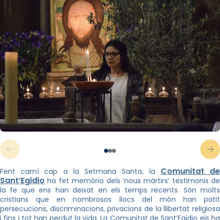
Comunitat d
Fent camí cap a la Setmana Santa, la
Sant’Egidio
ha fet memòria dels ‘nous màrtirs’ testimonis de
la fe que ens han deixat en els temps recents. Són molts
cristians que en nombrosos llocs del món han patit
persecucions, discriminacions, privacions de la llibertat religiosa
i fins i tot han perdut la vida. La Comunitat de Sant’Egidio els ha