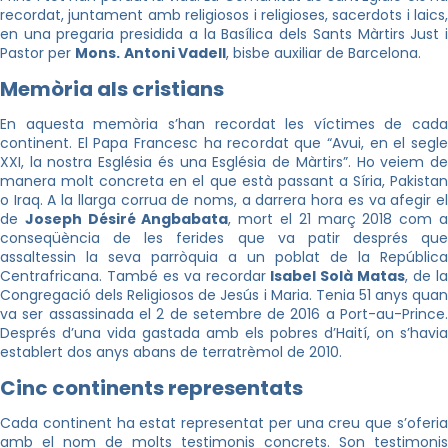
recordat, juntament amb religiosos i religioses, sacerdots i laics,
en una pregaria presidida a la Basílica dels Sants Màrtirs Just i
Pastor per
Mons.
Antoni Vadell
, bisbe auxiliar de Barcelona.
Memòria als cristians
En aquesta memòria s’han recordat les víctimes de cada
continent. El Papa Francesc ha recordat que “Avui, en el segle
XXI, la nostra Església és una Església de Màrtirs”. Ho veiem de
manera molt concreta en el que està passant a Síria, Pakistan
o Iraq. A la llarga corrua de noms, a darrera hora es va afegir el
de
Joseph Désiré Angbabata
, mort el 21 març 2018 com 
conseqüència de les ferides que va patir després que
assaltessin la seva parròquia a un poblat de la República
Centrafricana. També es va recordar
Isabel Solà Matas
, de l
Congregació dels Religiosos de Jesús i Maria. Tenia 51 anys quan
va ser assassinada el 2 de setembre de 2016 a Port-au-Prince.
Després d’una vida gastada amb els pobres d’Haití, on s’havia
establert dos anys abans de terratrèmol de 2010.
Cinc continents representats
Cada continent ha estat representat per una creu que s’oferia
amb el nom de molts testimonis concrets. Son testimonis