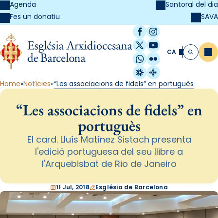
Agenda
Santoral del dia
SAVA
Fes un donatiu
Facebook
Instagram
X / Twitter
YouTube
CA
Me
Cerca
WhatsApp
Flickr
Radio Estel
Catalunya Cristi
Home
Notícies
“Les associacions de fidels” en portuguès
“Les associacions de fidels” en
portuguès
El card. Lluís Matínez Sistach presenta
l'edició portuguesa del seu llibre a
l'Arquebisbat de Rio de Janeiro
11 Jul, 2018
Església de Barcelona