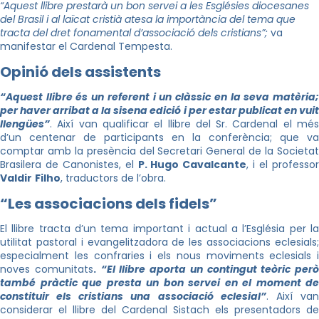
“Aquest llibre prestarà un bon servei a les Esglésies diocesanes
del Brasil i al laïcat cristià atesa la importància del tema que
tracta del dret fonamental d’associació dels cristians”;
va
manifestar el Cardenal Tempesta.
Opinió dels assistents
“Aquest llibre és un referent i un clàssic en la seva matèria;
per haver arribat a la sisena edició i per estar publicat en vuit
llengües”
. Així van qualificar el llibre del Sr. Cardenal el més
d’un centenar de participants en la conferència; que va
comptar amb la presència del Secretari General de la Societat
Brasilera de Canonistes, el
P.
Hugo
Cavalcante
, i el professo
Valdir
Filho
,
traductors de l’obra.
“Les associacions dels fidels”
El llibre tracta d’un tema important i actual a l’Església per la
utilitat pastoral i evangelitzadora de les associacions eclesials;
especialment les confraries i els nous moviments eclesials i
noves comunitats
.
“El llibre aporta un contingut teòric però
també pràctic que presta un bon servei en el moment de
constituir els cristians una associació eclesial”
. Així va
considerar el llibre del Cardenal
Sistach
els presentadors de