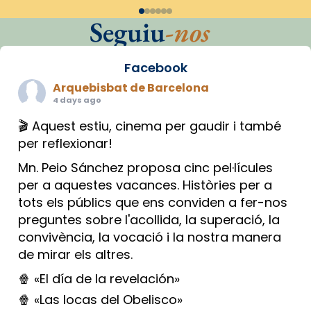
Seguiu
-nos
Facebook
Arquebisbat de Barcelona
4 days ago
🎬 Aquest estiu, cinema per gaudir i també
per reflexionar!
Mn. Peio Sánchez proposa cinc pel·lícules
per a aquestes vacances. Històries per a
tots els públics que ens conviden a fer-nos
preguntes sobre l'acollida, la superació, la
convivència, la vocació i la nostra manera
de mirar els altres.
🍿 «El día de la revelación»
🍿 «Las locas del Obelisco»