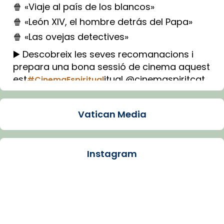
🍿 «Viaje al país de los blancos»
🍿 «León XIV, el hombre detrás del Papa»
🍿 «Las ovejas detectives»
▶️ Descobreix les seves recomanacions i
prepara una bona sessió de cinema aquest
est
itual @cinemaspiritcat
#CinemaEspiritual
Imatge: Generada amb IA (OpenAI)
Video
Vatican Media
View on Facebook
·
Share
Instagram
Arquebisbat de Barcelona
1 week ago
La Carmina va patir depressió. Fa gairebé
dos mesos, a l'Estadi Lluís Companys, la
jove va fer arribar el seu testimoni al papa
Lleó XIV.