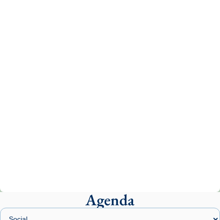
Recupera l'entrevista comp
Vatican
tican News 👇
News
www.vaticannews.va/es/iglesia/news/2026-
07/carmina-historia-depresion-papa-viaje-
espana-testimoni...
Photo
View on Facebook
·
Share
Arquebisbat de Barcelona
2 weeks ago
«Avui les santes Juliana i Semproniana ens
ajuden a alçar la mirada»
Mons. Sergi Gordo, bisbe de Tortosa, ha
presidit aquest 27 de juliol la missa de Les
Agenda
Santes de Mataró.