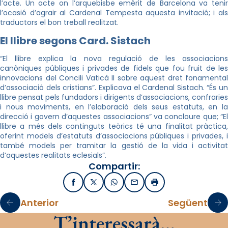
l’acte. Un acte on l’arquebisbe emèrit de Barcelona va tenir
l’ocasió d’agrair al Cardenal Tempesta aquesta invitació; i als
traductors el bon treball realitzat.
El llibre segons Card.
Sistach
“El llibre explica la nova regulació de les associacions
canòniques públiques i privades de fidels que fou fruit de les
innovacions del Concili Vaticà II sobre aquest dret fonamental
d’associació dels cristians”. Explicava el Cardenal
Sistach
. “És un
llibre pensat pels fundadors i dirigents d’associacions, confraries
i nous moviments, en l’elaboració dels seus estatuts, en la
direcció i govern d’aquestes associacions” va concloure que; “El
llibre a més dels continguts teòrics té una finalitat pràctica,
oferint models d’estatuts d’associacions públiques i privades, i
també models per tramitar la gestió de la vida i activitat
d’aquestes realitats eclesials”.
Compartir:
Facebook
X / Twitter
WhatsApp
Email
Imprimir
Anterior
Següent
T’interessarà…