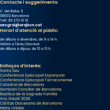
Contacte i suggeriments:
📸 Dr. G. Simón
C. del Bisbe, 5
Photo
08002 Barcelona
Telf. 93 270 10 10
View on Facebook
·
Share
secgral@arqbcn.cat
Horari d'atenció al públic:
Arquebisbat de Barcelona
de dilluns a divendres, de 9 a 14 h.
2 weeks ago
Visites a l'Arxiu Diocesà:
de dilluns a dijous, de 10 a 13 h.
Memòria de les santes Juliana i
Semproniana, verges i màrtirs.
Acompanyant la història de sant Cugat, a
Enllaços d'interès:
Santa Seu
partir de l’Edat Mitjana sorgeix la tradició
Conferència Episcopal Espanyola
que les santes Juliana (“relatiu a Júlia”) i
Conferència Episcopal Tarraconense
Semproniana (“relatiu a Semprònia =
Catedral de Barcelona
eterna”) són deixebles seves. I l’any 1667, el
Seminari Conciliar de Barcelona
Basílica de la Sagrada Família
frare Joan Gaspar Roig, afirma en una obra
Any Gaudí 2026
que les santes són filles de l’antiga Iluro.
Càritas Diocesana de Barcelona
Mataró en reivindicarà les relíquies fins que
Mans Unides