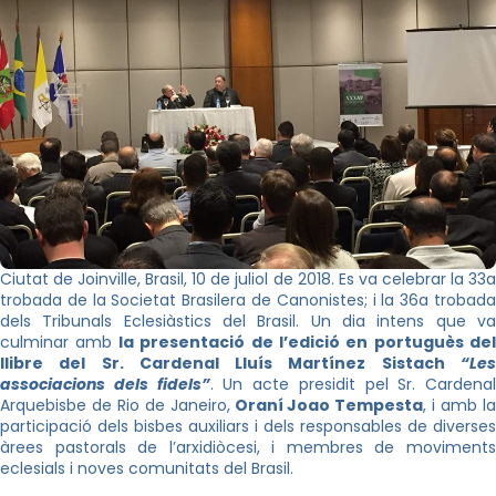
Ciutat de
Joinville
, Brasil, 10 de juliol de 2018. Es va celebrar la 33
trobada de la Societat Brasilera de Canonistes; i la 36a trobada
dels Tribunals Eclesiàstics del Brasil. Un dia intens que va
culminar amb
la presentació de l’edició en portuguès del
llibre del Sr. Cardenal Lluís Martínez
Sistach
“Le
associacions dels fidels”
. Un acte presidit pel Sr. Cardenal
Arquebisbe de Rio de Janeiro,
Oraní
Joao
Tempesta
, i amb l
participació dels bisbes auxiliars i dels responsables de diverses
àrees pastorals de l’arxidiòcesi, i membres de moviments
eclesials i noves comunitats del Brasil.