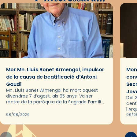
Mor Mn. Lluís Bonet Armengol, impulsor
Mons
de la causa de beatificació d’Antoni
conv
Gaudí
Sec
Mn. Lluís Bonet Armengol ha mort aquest
Jov
divendres 7 d’agost, als 95 anys. Va ser
Del 2
rector de la parròquia de la Sagrada Família
cent
de Barcelona durant 25 anys, entre 1993 i
l'Ar
2018,…
08/08/2026
les 
06/0
pel 